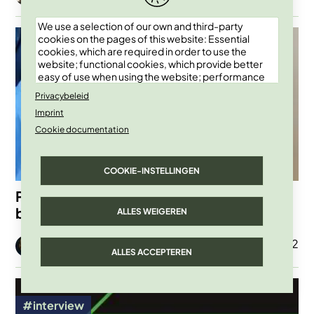
We use a selection of our own and third-party
Afbeelding
cookies on the pages of this website: Essential
cookies, which are required in order to use the
website; functional cookies, which provide better
easy of use when using the website; performance
cookies, which we use to generate aggregated
Privacybeleid
data on website use and statistics; and marketing
Imprint
cookies, which are used to display relevant
content and advertising. If you choose "ACCEPT
Cookie documentation
ALL", you consent to the use of all cookies. You can
accept and reject individual cookie types and
revoke your consent for the future at any time
COOKIE-INSTELLINGEN
under "Settings".
Pseudotheorieën in ‘s werelds meest
beluisterde podcast
ALLES WEIGEREN
Afbeelding
01 Apr 2022
Marleen Finoulst
ALLES ACCEPTEREN
Afbeelding
interview