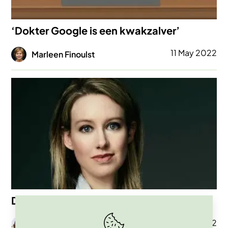
‘Dokter Google is een kwakzalver’
Afbeelding
11 May 2022
Marleen Finoulst
Afbeelding
De zaak Theranos en Elizabeth Holmes
Afbeelding
01 Apr 2022
Johan Braeckman