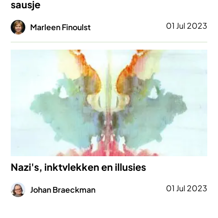
sausje
Afbeelding
01 Jul 2023
Marleen Finoulst
Afbeelding
Nazi's, inktvlekken en illusies
Afbeelding
01 Jul 2023
Johan Braeckman