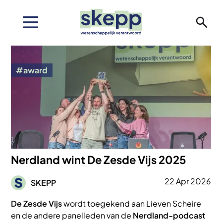
Overslaan
en
naar
de
Afbeelding
inhoud
gaan
award
Nerdland wint De Zesde Vijs 2025
Afbeelding
22 Apr 2026
SKEPP
De Zesde Vijs
wordt toegekend aan Lieven Scheire
en de andere panelleden van de
Nerdland-podcast