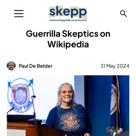
Overslaan
en
naar
de
Guerrilla Skeptics on
inhoud
gaan
Wikipedia
Afbeelding
Paul De Belder
31 May 2024
Afbeelding