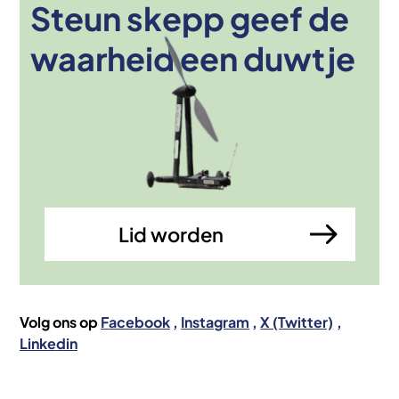
Steun skepp geef de
Afbeelding
waarheid een duwtje
Lid worden
Volg ons op
Facebook
Instagram
X (Twitter)
Linkedin