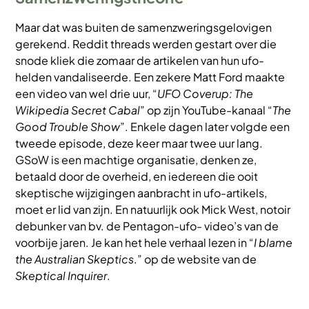
Maar dat was buiten de samenzweringsgelovigen
gerekend. Reddit threads werden gestart over die
snode kliek die zomaar de artikelen van hun ufo-
helden vandaliseerde. Een zekere Matt Ford maakte
een video van wel drie uur, “
UFO Coverup: The
Wikipedia Secret Cabal
” op zijn YouTube-kanaal “
The
Good Trouble Show
”. Enkele dagen later volgde een
tweede episode, deze keer maar twee uur lang.
GSoW is een machtige organisatie, denken ze,
betaald door de overheid, en iedereen die ooit
skeptische wijzigingen aanbracht in ufo-artikels,
moet er lid van zijn. En natuurlijk ook Mick West, notoir
debunker van bv. de Pentagon-ufo- video’s van de
voorbije jaren. Je kan het hele verhaal lezen in “
I blame
the Australian Skeptics
.” op de website van de
Skeptical Inquirer
.