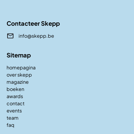
Contacteer Skepp
info@skepp.be
Sitemap
homepagina
over skepp
magazine
boeken
awards
contact
events
team
faq