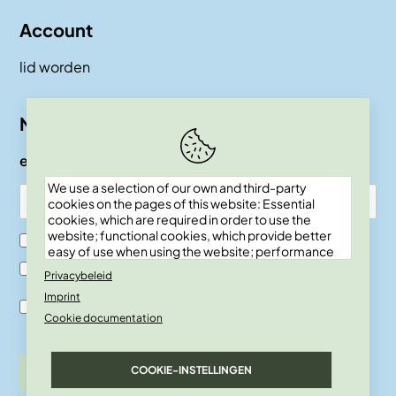
Account
lid worden
Nieuwsbrief
e-mail
We use a selection of our own and third-party
cookies on the pages of this website: Essential
cookies, which are required in order to use the
website; functional cookies, which provide better
Ik ben SKEPP lid
easy of use when using the website; performance
cookies, which we use to generate aggregated
Ik ben geen SKEPP lid
Privacybeleid
data on website use and statistics; and marketing
Imprint
cookies, which are used to display relevant
Ik ben akkoord met de verwerkingsvoor-waarden en
content and advertising. If you choose "ACCEPT
Cookie documentation
privacy policy.
ALL", you consent to the use of all cookies. You can
accept and reject individual cookie types and
revoke your consent for the future at any time
COOKIE-INSTELLINGEN
inschrijven
under "Settings".