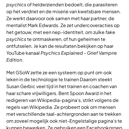
psychics
of helderzienden bedoelt, die parasiteren
op het verdriet en de miserie van kwetsbare mensen.
Ze werkt daarvoor ook samen met haar partner, de
mentalist Mark Edwards. Ze zet undercoveracties op
het getouw, met een nep-identiteit, om zulke
fake
psychics
te ontmaskeren, of hun geheimen te
ontfutselen. Je kan de resultaten bekijken op haar
YouTube kanaal
Psychics Explained - Grief Vampire
Edition
.
Met GSoW zette ze een systeem op punt om ook
leken in de technologie te trainen Daarom steekt
Susan Gerbic veel tijd in het trainen en coachen van
haar schare vrijwilligers. Bent Spoon Award in het
redigeren van Wikipedia-pagina’s, strikt volgens de
regels van Wikipedia. Ze probeert ook om mensen
met verschillende taal-achtergronden aan te trekken
om zoveel mogelijk ook niet-Engelstalige pagina’s te
kunnen bewerken. Ze gebruiken een Facebookgroep