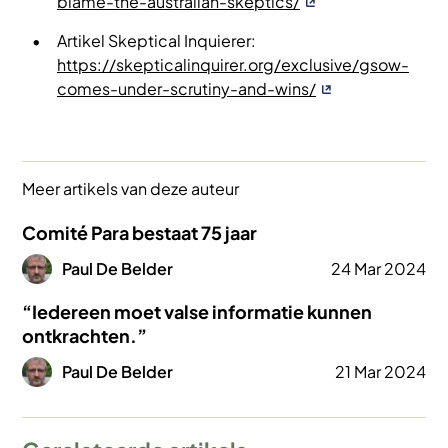
blame-the-australian-skeptics/
Artikel Skeptical Inquierer:
https://skepticalinquirer.org/exclusive/gsow-
comes-under-scrutiny-and-wins/
Meer artikels van deze auteur
Comité Para bestaat 75 jaar
Afbeelding
Paul De Belder
24 Mar 2024
“Iedereen moet valse informatie kunnen
ontkrachten.”
Afbeelding
Paul De Belder
21 Mar 2024