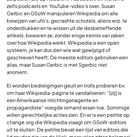
zelfs podcasts en YouTube-video’s over. Susan
Gerbic en GSoW manipuleren Wikipedia om alle
bewijzen van ufo’s, gecrashte schotels, aliens enz. te
onderdrukken en te wissen uit de desbetreffende
artikels, beweren ze, zonder enige kennis van zaken
over hoe Wikipedia werkt. Wikipedia is een open
systeem, je kan dus zien wie wat gewijzigd of
geschreven heeft. De meeste editors gebruiken een
alias, maar Susan Gerbic is met Sgerbic niet
anoniem.
Er worden bedreigingen geuit en trolls proberen bv.
om haar Wikipedia-pagina te vandaliseren: “[zij] is
een Amerikaanse inlichtingenagente en
propagandiste” voegde iemand eraan toe. Sommige
willen gerechtelijke acties zien. En er is een petitie op
change.org die Wikipedia vraagt om GSoW-editors
uit te sluiten. De petitie bevat een lijst van editors die
lid zouden zijn van de kliek, maar velen zitten helemaal