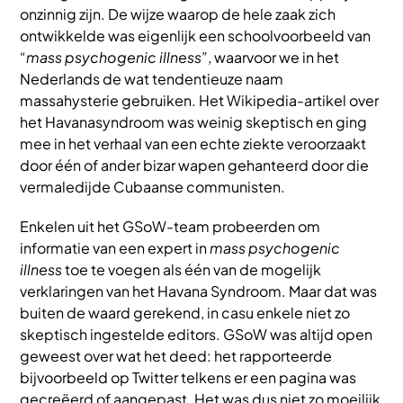
onzinnig zijn. De wijze waarop de hele zaak zich
ontwikkelde was eigenlijk een schoolvoorbeeld van
“
mass psychogenic illness
”, waarvoor we in het
Nederlands de wat tendentieuze naam
massahysterie gebruiken. Het Wikipedia-artikel over
het Havanasyndroom was weinig skeptisch en ging
mee in het verhaal van een echte ziekte veroorzaakt
door één of ander bizar wapen gehanteerd door die
vermaledijde Cubaanse communisten.
Enkelen uit het GSoW-team probeerden om
informatie van een expert in
mass psychogenic
illness
toe te voegen als één van de mogelijk
verklaringen van het Havana Syndroom. Maar dat was
buiten de waard gerekend, in casu enkele niet zo
skeptisch ingestelde editors. GSoW was altijd open
geweest over wat het deed: het rapporteerde
bijvoorbeeld op Twitter telkens er een pagina was
gecreëerd of aangepast. Het was dus niet zo moeilijk