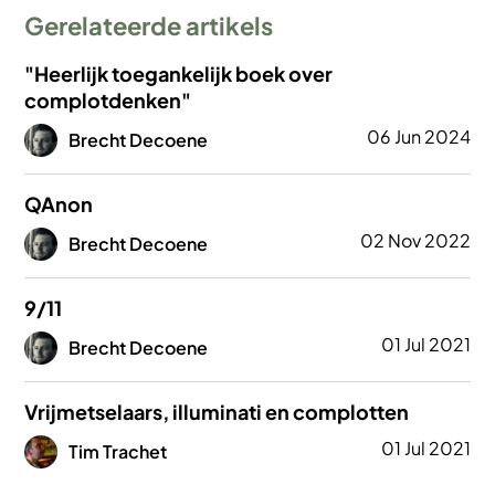
Gerelateerde artikels
"Heerlijk toegankelijk boek over
complotdenken"
Afbeelding
06 Jun 2024
Brecht Decoene
QAnon
Afbeelding
02 Nov 2022
Brecht Decoene
9/11
Afbeelding
01 Jul 2021
Brecht Decoene
Vrijmetselaars, illuminati en complotten
Afbeelding
01 Jul 2021
Tim Trachet