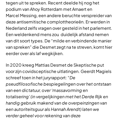
tegen uit te spreken. Recent deelde hij nog het
podium van Ahoy Rotterdam met Arnaert en
Marcel Messing, een andere beruchte verspreider van
deze antisemitische complottheorieën. Er werden in
Nederland zelfs vragen over gesteld in het parlement.
Een weldenkend mens zou duidelijk afstand nemen
van dit soort types. De “milde en verbindende manier
van spreken” die Desmet zegt na te streven, komt hier
eerder over als laf wegkijken.
In 2020 kreeg Mattias Desmet de Skeptische put
voor zijn covidsceptische uitlatingen. Geerdt Magiels
schreef toen in het juryrapport: “
De
pseudfilosofische bespiegelingen over het ontstaan
van een dictatuur, over ‘massavorming en
totalisering’ (in vergelijkingen met het Derde Rijk en
handig gebruik makend van de overpeinzingen van
een autoriteitsguur als Hannah Arendt) laten we
verder geheel voor rekening van deze