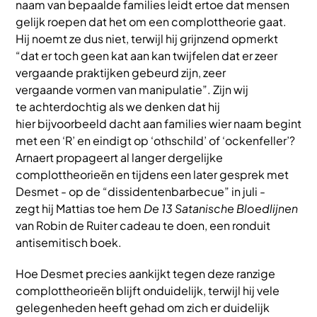
naam van bepaalde families leidt ertoe dat mensen
gelijk roepen dat het om een complottheorie gaat.
Hij noemt ze dus niet, terwijl hij grijnzend opmerkt
“dat er toch geen kat aan kan twijfelen dat er zeer
vergaande praktijken gebeurd zijn, zeer
vergaande vormen van manipulatie”. Zijn wij
te achterdochtig als we denken dat hij
hier bijvoorbeeld dacht aan families wier naam begint
met een ‘R’ en eindigt op ‘othschild’ of ‘ockenfeller’?
Arnaert propageert al langer dergelijke
complottheorieën en tijdens een later gesprek met
Desmet - op de “dissidentenbarbecue” in juli -
zegt hij Mattias toe hem
De 13 Satanische Bloedlijnen
van Robin de Ruiter cadeau te doen, een ronduit
antisemitisch boek.
Hoe Desmet precies aankijkt tegen deze ranzige
complottheorieën blijft onduidelijk, terwijl hij vele
gelegenheden heeft gehad om zich er duidelijk