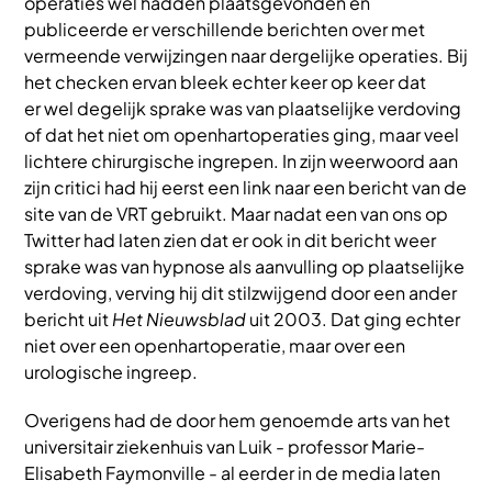
operaties wel hadden plaatsgevonden en
publiceerde er verschillende berichten over met
vermeende verwijzingen naar dergelijke operaties. Bij
het checken ervan bleek echter keer op keer dat
er wel degelijk sprake was van plaatselijke verdoving
of dat het niet om openhartoperaties ging, maar veel
lichtere chirurgische ingrepen. In zijn weerwoord aan
zijn critici had hij eerst een link naar een bericht van de
site van de VRT gebruikt. Maar nadat een van ons op
Twitter had laten zien dat er ook in dit bericht weer
sprake was van hypnose als aanvulling op plaatselijke
verdoving, verving hij dit stilzwijgend door een ander
bericht uit
Het Nieuwsblad
uit 2003. Dat ging echter
niet over een openhartoperatie, maar over een
urologische ingreep.
Overigens had de door hem genoemde arts van het
universitair ziekenhuis van Luik - professor Marie-
Elisabeth Faymonville - al eerder in de media laten