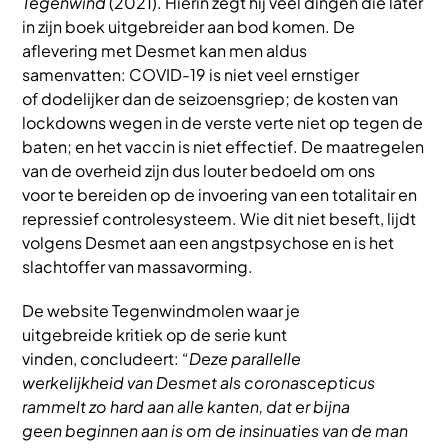
Tegenwind
(2021). Hierin zegt hij veel dingen die later
in zijn boek uitgebreider aan bod komen. De
aflevering met Desmet kan men aldus
samenvatten: COVID-19 is niet veel ernstiger
of dodelijker dan de seizoensgriep; de kosten van
lockdowns wegen in de verste verte niet op tegen de
baten; en het vaccin is niet effectief. De maatregelen
van de overheid zijn dus louter bedoeld om ons
voor te bereiden op de invoering van een totalitair en
repressief controlesysteem. Wie dit niet beseft, lijdt
volgens Desmet aan een angstpsychose en is het
slachtoffer van massavorming.
De website Tegenwindmolen waar je
uitgebreide kritiek op de serie kunt
vinden, concludeert: “
Deze parallelle
werkelijkheid van Desmet als coronascepticus
rammelt zo hard aan alle kanten, dat er bijna
geen beginnen aan is om de insinuaties van de man