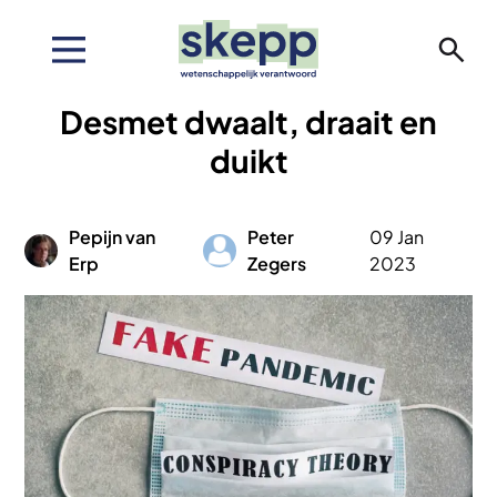
Overslaan
en
naar
de
Desmet dwaalt, draait en
inhoud
gaan
duikt
Pepijn van
Peter
09 Jan
Afbeelding
Afbeelding
Erp
Zegers
2023
Afbeelding