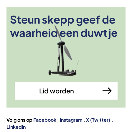
Steun skepp geef de
Afbeelding
waarheid een duwtje
Lid worden
Volg ons op
Facebook
Instagram
X (Twitter)
Linkedin