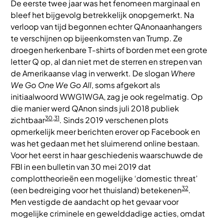
De eerste twee jaar was het fenomeen marginaal en
bleef het bijgevolg betrekkelijk onopgemerkt. Na
verloop van tijd begonnen echter QAnonaanhangers
te verschijnen op bijeenkomsten van Trump. Ze
droegen herkenbare T-shirts of borden met een grote
letter Q op, al dan niet met de sterren en strepen van
de Amerikaanse vlag in verwerkt. De slogan
Where
We Go One We Go All
, soms afgekort als
initiaalwoord WWG1WGA, zag je ook regelmatig. Op
die manier werd QAnon sinds juli 2018 publiek
30,31
zichtbaar
. Sinds 2019 verschenen plots
opmerkelijk meer berichten erover op Facebook en
was het gedaan met het sluimerend online bestaan.
Voor het eerst in haar geschiedenis waarschuwde de
FBI in een bulletin van 30 mei 2019 dat
complottheorieën een mogelijke ‘domestic threat’
32
(een bedreiging voor het thuisland) betekenen
.
Men vestigde de aandacht op het gevaar voor
mogelijke criminele en gewelddadige acties, omdat