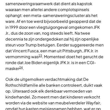
samenzweringsraamwerk dat dient als kapstok
waaraan men allerlei andere complotspinsels
ophangt: een meta-samenzweringscluster als het
ware. Af en toe werd bijvoorbeeld geopperd dat de
in 1999 door een vliegtuigongeval omgekomen JFK
Jr., dus de zoon van, nog steeds leeft. Na twee
decennia te zijn ondergedoken zal hij zijn openlijke
steun voor Trump betuigen. Eerder suggereerde men
dat Vincent Fusca, een man uit Pittsburgh, JFK Jr. in
23
vermomming was
. Momenteel doet het gerucht de
ronde dat Joe Biden eigenlijk JFK Jr. is in een CGI-
24
masker
.
Ook de uitgemolken verdachtmaking dat De
Rothschildfamilie alle banken controleert, duikt vaak
op. Uiteraard ook elk denkbaar vermoeden van
kinderhandel. Zo meent men dat kinderen verkocht
worden via de website van meubelverdeler
Wayfair
,
omdat hun kasten meisjesnamen hebben, wat er op