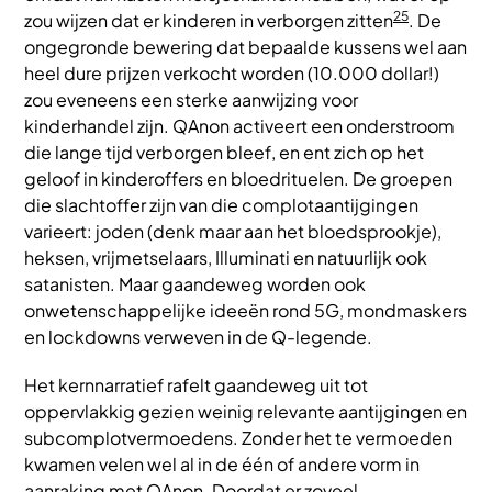
25
zou wijzen dat er kinderen in verborgen zitten
. De
ongegronde bewering dat bepaalde kussens wel aan
heel dure prijzen verkocht worden (10.000 dollar!)
zou eveneens een sterke aanwijzing voor
kinderhandel zijn. QAnon activeert een onderstroom
die lange tijd verborgen bleef, en ent zich op het
geloof in kinderoffers en bloedrituelen. De groepen
die slachtoffer zijn van die complotaantijgingen
varieert: joden (denk maar aan het bloedsprookje),
heksen, vrijmetselaars, Illuminati en natuurlijk ook
satanisten. Maar gaandeweg worden ook
onwetenschappelijke ideeën rond 5G, mondmaskers
en lockdowns verweven in de Q-legende.
Het kernnarratief rafelt gaandeweg uit tot
oppervlakkig gezien weinig relevante aantijgingen en
subcomplotvermoedens. Zonder het te vermoeden
kwamen velen wel al in de één of andere vorm in
aanraking met QAnon. Doordat er zoveel