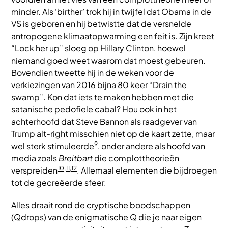
minder. Als ‘birther’ trok hij in twijfel dat Obama in de
VS is geboren en hij betwistte dat de versnelde
antropogene klimaatopwarming een feit is. Zijn kreet
“Lock her up” sloeg op Hillary Clinton, hoewel
niemand goed weet waarom dat moest gebeuren.
Bovendien tweette hij in de weken voor de
verkiezingen van 2016 bijna 80 keer “Drain the
swamp”. Kon dat iets te maken hebben met die
satanische pedofiele cabal? Hou ook in het
achterhoofd dat Steve Bannon als raadgever van
Trump alt-right misschien niet op de kaart zette, maar
9
wel sterk stimuleerde
, onder andere als hoofd van
media zoals
Breitbart
die complottheorieën
10,11,12
verspreiden
. Allemaal elementen die bijdroegen
tot de gecreëerde sfeer.
Alles draait rond de cryptische boodschappen
(Qdrops) van de enigmatische Q die je naar eigen