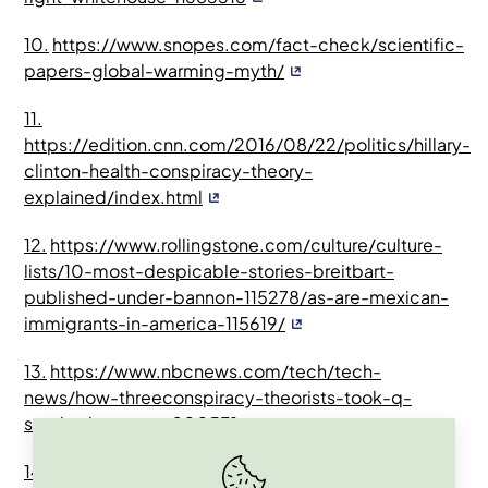
10.
https://www.snopes.com/fact-check/scientific-
papers-global-warming-myth/
11.
https://edition.cnn.com/2016/08/22/politics/hillary-
clinton-health-conspiracy-theory-
explained/index.html
12.
https://www.rollingstone.com/culture/culture-
lists/10-most-despicable-stories-breitbart-
published-under-bannon-115278/as-are-mexican-
immigrants-in-america-115619/
13.
https://www.nbcnews.com/tech/tech-
news/how-threeconspiracy-theorists-took-q-
sparked-qanon-n900531
14.
https://en.wikipedia.org/wiki/Q_clearance