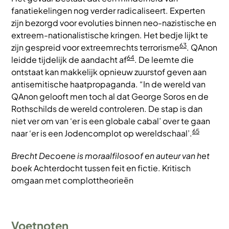
fanatiekelingen nog verder radicaliseert. Experten
zijn bezorgd voor evoluties binnen neo-nazistische en
extreem-nationalistische kringen. Het bedje lijkt te
63
zijn gespreid voor extreemrechts terrorisme
. QAnon
64
leidde tijdelijk de aandacht af
. De leemte die
ontstaat kan makkelijk opnieuw zuurstof geven aan
antisemitische haatpropaganda. “In de wereld van
QAnon gelooft men toch al dat George Soros en de
Rothschilds de wereld controleren. De stap is dan
niet ver om van ‘er is een globale cabal’ over te gaan
65
naar ‘er is een Jodencomplot op wereldschaal’.
Brecht Decoene is moraalfilosoof en auteur van het
boek
Achterdocht tussen feit en fictie. Kritisch
omgaan met complottheorieën
Voetnoten