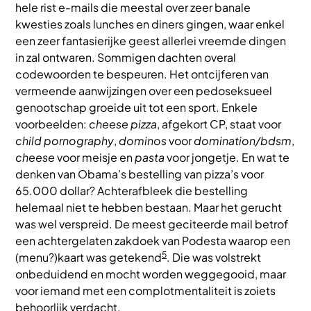
hele rist e-mails die meestal over zeer banale
kwesties zoals lunches en diners gingen, waar enkel
een zeer fantasierijke geest allerlei vreemde dingen
in zal ontwaren. Sommigen dachten overal
codewoorden te bespeuren. Het ontcijferen van
vermeende aanwijzingen over een pedoseksueel
genootschap groeide uit tot een sport. Enkele
voorbeelden:
cheese pizza
, afgekort CP, staat voor
child pornography
,
dominos
voor
domination/bdsm
,
cheese
voor meisje en
pasta
voor jongetje. En wat te
denken van Obama’s bestelling van pizza’s voor
65.000 dollar? Achterafbleek die bestelling
helemaal niet te hebben bestaan. Maar het gerucht
was wel verspreid. De meest geciteerde mail betrof
een achtergelaten zakdoek van Podesta waarop een
5
(menu?)kaart was getekend
. Die was volstrekt
onbeduidend en mocht worden weggegooid, maar
voor iemand met een complotmentaliteit is zoiets
behoorlijk verdacht.