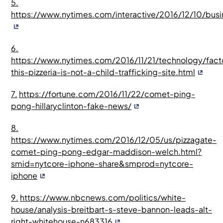
5.
https://www.nytimes.com/interactive/2016/12/10/busi
6.
https://www.nytimes.com/2016/11/21/technology/fac
this-pizzeria-is-not-a-child-trafficking-site.html
7.
https://fortune.com/2016/11/22/comet-ping-
pong-hillaryclinton-fake-news/
8.
https://www.nytimes.com/2016/12/05/us/pizzagate-
comet-ping-pong-edgar-maddison-welch.html?
smid=nytcore-iphone-share&smprod=nytcore-
iphone
9.
https://www.nbcnews.com/politics/white-
house/analysis-breitbart-s-steve-bannon-leads-alt-
right-whitehouse-n683316