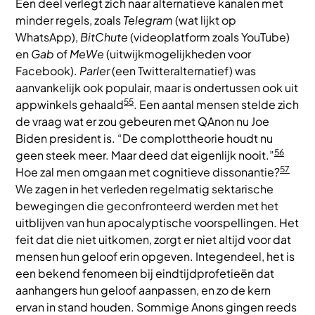
Een deel verlegt zich naar alternatieve kanalen met
minder regels, zoals
Telegram
(wat lijkt op
WhatsApp),
BitChute
(videoplatform zoals YouTube)
en
Gab
of
MeWe
(uitwijkmogelijkheden voor
Facebook).
Parler
(een Twitteralternatief) was
aanvankelijk ook populair, maar is ondertussen ook uit
55
appwinkels gehaald
. Een aantal mensen stelde zich
de vraag wat er zou gebeuren met QAnon nu Joe
Biden president is. “De complottheorie houdt nu
56
geen steek meer. Maar deed dat eigenlijk nooit.”
57
Hoe zal men omgaan met cognitieve dissonantie?
We zagen in het verleden regelmatig sektarische
bewegingen die geconfronteerd werden met het
uitblijven van hun apocalyptische voorspellingen. Het
feit dat die niet uitkomen, zorgt er niet altijd voor dat
mensen hun geloof erin opgeven. Integendeel, het is
een bekend fenomeen bij eindtijdprofetieën dat
aanhangers hun geloof aanpassen, en zo de kern
ervan in stand houden. Sommige Anons gingen reeds