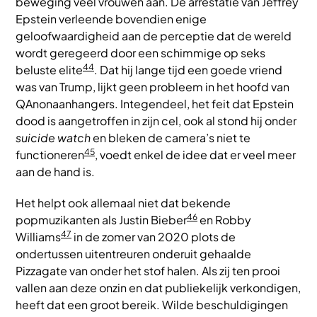
beweging veel vrouwen aan. De arrestatie van Jeffrey
Epstein verleende bovendien enige
geloofwaardigheid aan de perceptie dat de wereld
wordt geregeerd door een schimmige op seks
44
beluste elite
. Dat hij lange tijd een goede vriend
was van Trump, lijkt geen probleem in het hoofd van
QAnonaanhangers. Integendeel, het feit dat Epstein
dood is aangetroffen in zijn cel, ook al stond hij onder
suicide watch
en bleken de camera’s niet te
45
functioneren
, voedt enkel de idee dat er veel meer
aan de hand is.
Het helpt ook allemaal niet dat bekende
46
popmuzikanten als Justin Bieber
en Robby
47
Williams
in de zomer van 2020 plots de
ondertussen uitentreuren onderuit gehaalde
Pizzagate van onder het stof halen. Als zij ten prooi
vallen aan deze onzin en dat publiekelijk verkondigen,
heeft dat een groot bereik. Wilde beschuldigingen