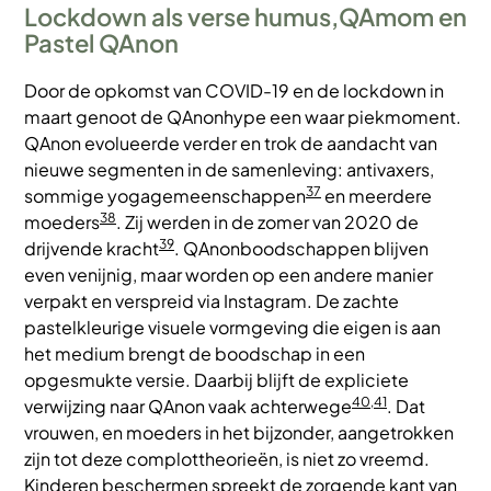
Lockdown als verse humus,QAmom en
Pastel QAnon
Door de opkomst van COVID-19 en de lockdown in
maart genoot de QAnonhype een waar piekmoment.
QAnon evolueerde verder en trok de aandacht van
nieuwe segmenten in de samenleving: antivaxers,
37
sommige yogagemeenschappen
en meerdere
38
moeders
. Zij werden in de zomer van 2020 de
39
drijvende kracht
. QAnonboodschappen blijven
even venijnig, maar worden op een andere manier
verpakt en verspreid via Instagram. De zachte
pastelkleurige visuele vormgeving die eigen is aan
het medium brengt de boodschap in een
opgesmukte versie. Daarbij blijft de expliciete
40,41
verwijzing naar QAnon vaak achterwege
. Dat
vrouwen, en moeders in het bijzonder, aangetrokken
zijn tot deze complottheorieën, is niet zo vreemd.
Kinderen beschermen spreekt de zorgende kant van