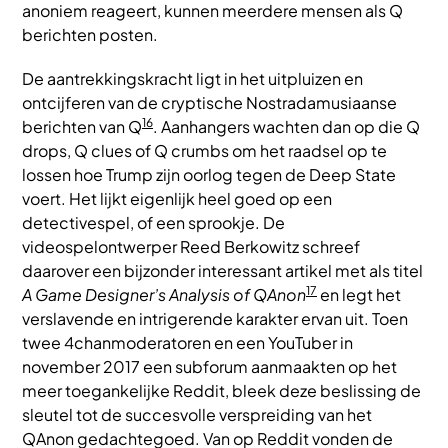
anoniem reageert, kunnen meerdere mensen als Q
berichten posten.
De aantrekkingskracht ligt in het uitpluizen en
ontcijferen van de cryptische Nostradamusiaanse
16
berichten van Q
. Aanhangers wachten dan op die Q
drops, Q clues of Q crumbs om het raadsel op te
lossen hoe Trump zijn oorlog tegen de Deep State
voert. Het lijkt eigenlijk heel goed op een
detectivespel, of een sprookje. De
videospelontwerper Reed Berkowitz schreef
daarover een bijzonder interessant artikel met als titel
17
A Game Designer’s Analysis of QAnon
en legt het
verslavende en intrigerende karakter ervan uit. Toen
twee 4chanmoderatoren en een YouTuber in
november 2017 een subforum aanmaakten op het
meer toegankelijke Reddit, bleek deze beslissing de
sleutel tot de succesvolle verspreiding van het
QAnon gedachtegoed. Van op Reddit vonden de