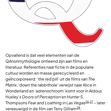
Opvallend is dat veel elementen van de
QAnonmythologie ontleend zijn aan films en
literatuur. Referenties naar fictie in de populaire
cultuur worden en masse gerecycleerd en
geïncorporeerd: ‘the red pill’ uit de films van
The
Matrix
, ‘down the rabbithole’ verwijst naar Alice in
Wonderland en ‘adrenochroom’ komt voor in Aldous
Huxley’s
Doors of Perception
en Hunter S.
26,27
Thompsons
Fear and Loathing in Las Vegas
– later
28
vereeuwigd in de film van Terry Gilliam
.