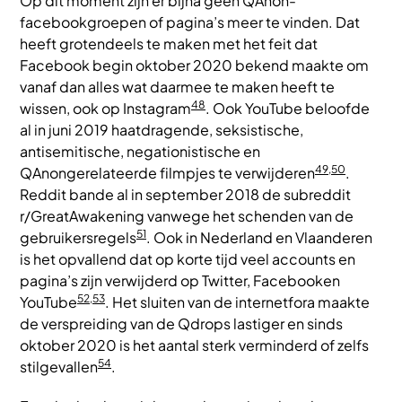
Op dit moment zijn er bijna geen QAnon-
facebookgroepen of pagina’s meer te vinden. Dat
heeft grotendeels te maken met het feit dat
Facebook begin oktober 2020 bekend maakte om
vanaf dan alles wat daarmee te maken heeft te
48
wissen, ook op Instagram
. Ook YouTube beloofde
al in juni 2019 haatdragende, seksistische,
antisemitische, negationistische en
49,50
QAnongerelateerde filmpjes te verwijderen
.
Reddit bande al in september 2018 de subreddit
r/GreatAwakening vanwege het schenden van de
51
gebruikersregels
. Ook in Nederland en Vlaanderen
is het opvallend dat op korte tijd veel accounts en
pagina’s zijn verwijderd op Twitter, Facebooken
52,53
YouTube
. Het sluiten van de internetfora maakte
de verspreiding van de Qdrops lastiger en sinds
oktober 2020 is het aantal sterk verminderd of zelfs
54
stilgevallen
.