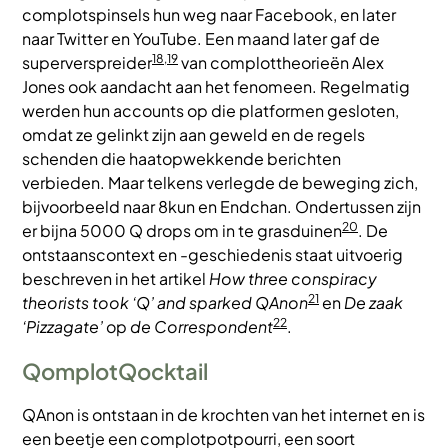
complotspinsels hun weg naar Facebook, en later
naar Twitter en YouTube. Een maand later gaf de
18,19
superverspreider
van complottheorieën Alex
Jones ook aandacht aan het fenomeen. Regelmatig
werden hun accounts op die platformen gesloten,
omdat ze gelinkt zijn aan geweld en de regels
schenden die haatopwekkende berichten
verbieden. Maar telkens verlegde de beweging zich,
bijvoorbeeld naar 8kun en Endchan. Ondertussen zijn
20
er bijna 5000 Q drops om in te grasduinen
. De
ontstaanscontext en -geschiedenis staat uitvoerig
beschreven in het artikel
How three conspiracy
21
theorists took ‘Q’ and sparked QAnon
en
De zaak
22
‘Pizzagate’
op
de Correspondent
.
QomplotQocktail
QAnon is ontstaan in de krochten van het internet en is
een beetje een complotpotpourri, een soort