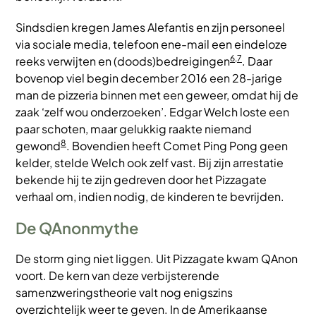
Sindsdien kregen James Alefantis en zijn personeel
via sociale media, telefoon ene-mail een eindeloze
6,7
reeks verwijten en (doods)bedreigingen
. Daar
bovenop viel begin december 2016 een 28-jarige
man de pizzeria binnen met een geweer, omdat hij de
zaak ‘zelf wou onderzoeken’. Edgar Welch loste een
paar schoten, maar gelukkig raakte niemand
8
gewond
. Bovendien heeft Comet Ping Pong geen
kelder, stelde Welch ook zelf vast. Bij zijn arrestatie
bekende hij te zijn gedreven door het Pizzagate
verhaal om, indien nodig, de kinderen te bevrijden.
De QAnonmythe
De storm ging niet liggen. Uit Pizzagate kwam QAnon
voort. De kern van deze verbijsterende
samenzweringstheorie valt nog enigszins
overzichtelijk weer te geven. In de Amerikaanse