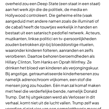
overheid zou een
Deep State
(een staat in een staat)
aan het werk zijn die de politiek, de media en
Hollywood controleert. Die geheime elite (vaak
aangeduid met andere namen zoals de
illuminati
of
de
cabal
) heeft de touwtjes werkelijk in handen en
bestaat uit een satanisch pedofiel netwerk. Acteurs,
muzikanten, linkse politici en tv-persoonlijkheden
zouden betrokken zijn bij bloeddorstige rituelen,
waaronder kinderen folteren, aanranden en zelfs
verorberen. Daartoe behoren beroemdheden als
Hillary Clinton, Tom Hanks en Oprah Winfrey. Ze
drinken het bloed van kinderen als verjongingskuur.
Bij angstige, getraumatiseerde kinderhersenen zou
namelijk adrenochroom vrijkomen, een stof die
mensen jong zou houden. Eén man zal komaf maken
met heel die verderfelijke bende, namelijk Donald
Trump. Dat hij uitgekozen werd als Verlosser in dit
verhaal, komt niet uit de lucht vallen. Trump zelf was
voordien al niet vies van een complottheorie meer of