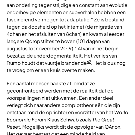
aan onderling tegenstrijdige en constant aan evolutie
onderhevige elementen en subverhalen hebben een
fascinerend vermogen tot adaptatie.“ Ze is bestand
tegen dakloosheid op het internet (de migratie van
4chan en het afsluiten van 8chan) en kwam al eerder
langere Qdropstiltes te boven (101 dagen van
augustus tot november 2019).” Al van in het begin
bezat ze de underdogmentaliteit. Het verlies van
62
Trump houdt dat vuurtje brandende
. Het is dus nog
te vroeg om er een kruis over te maken.
Een aantal mensen haakte af, omdat ze
geconfronteerd werden met de realiteit dat de
voorspellingen niet uitkwamen. Een ander deel
verlegt zich naar andere complottheorieën die zijn
ontstaan rond de oprichter en voorzitter van het
World
Economic Forum
Klaus Schwab zoals
The Great
Reset
. Mogelijks wordt dit de opvolger van QAnon.
Het gevaar bestaat dat een minderheid van