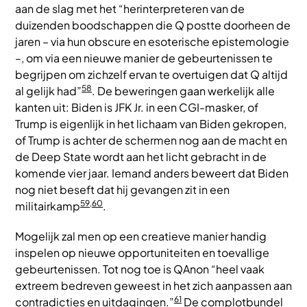
aan de slag met het “herinterpreteren van de
duizenden boodschappen die Q postte doorheen de
jaren – via hun obscure en esoterische epistemologie
–, om via een nieuwe manier de gebeurtenissen te
begrijpen om zichzelf ervan te overtuigen dat Q altijd
58
al gelijk had”
. De beweringen gaan werkelijk alle
kanten uit: Biden is JFK Jr. in een CGI-masker, of
Trump is eigenlijk in het lichaam van Biden gekropen,
of Trump is achter de schermen nog aan de macht en
de Deep State wordt aan het licht gebracht in de
komende vier jaar. Iemand anders beweert dat Biden
nog niet beseft dat hij gevangen zit in een
59,60
militairkamp
.
Mogelijk zal men op een creatieve manier handig
inspelen op nieuwe opportuniteiten en toevallige
gebeurtenissen. Tot nog toe is QAnon “heel vaak
extreem bedreven geweest in het zich aanpassen aan
61
contradicties en uitdagingen.”
De complotbundel