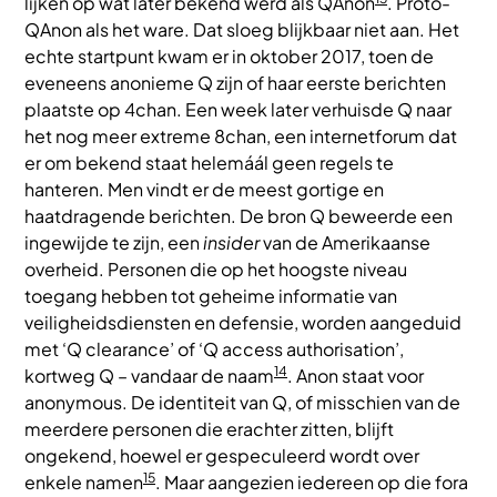
lijken op wat later bekend werd als QAnon
. Proto-
QAnon als het ware. Dat sloeg blijkbaar niet aan. Het
echte startpunt kwam er in oktober 2017, toen de
eveneens anonieme Q zijn of haar eerste berichten
plaatste op 4chan. Een week later verhuisde Q naar
het nog meer extreme 8chan, een internetforum dat
er om bekend staat helemáál geen regels te
hanteren. Men vindt er de meest gortige en
haatdragende berichten. De bron Q beweerde een
ingewijde te zijn, een
insider
van de Amerikaanse
overheid. Personen die op het hoogste niveau
toegang hebben tot geheime informatie van
veiligheidsdiensten en defensie, worden aangeduid
met ‘Q clearance’ of ‘Q access authorisation’,
14
kortweg Q – vandaar de naam
. Anon staat voor
anonymous. De identiteit van Q, of misschien van de
meerdere personen die erachter zitten, blijft
ongekend, hoewel er gespeculeerd wordt over
15
enkele namen
. Maar aangezien iedereen op die fora