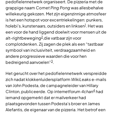
pedofielennetwerk organiseert. De pizzeria met de
grappige naam
Comet Ping Pong
was allesbehalve
willekeurig gekozen. Met zijn eigenzinnige atmosfeer
is het een hotspot voor excentriekelingen: punkers,
1
holebi’s, kunstenaars, outsiders en linksen
. Het was
een voor de hand liggend doelwit voor mensen uit de
2
alt-rightbeweging
,die vatbaar zijn voor
complotdenken. Zij zagen de plek als een “tastbaar
symbool van inclusiviteit, verdraagzaamheid en
andere progressieve waarden die voor hen
3
bedreigend aanvoelen”
.
Het gerucht over het pedofielennetwerk verspreidde
zich nadat klokkenluidersplatform
WikiLeaks
e-mails
van John Podesta, de campagneleider van Hillary
4
Clinton, publiceerde. Op internetforum
4chan
had
iemand opgemerkt dat er mailverkeer had
plaatsgevonden tussen Podesta’s broer en James
Alefantis, de eigenaar van de pizzeria. Het betrof een