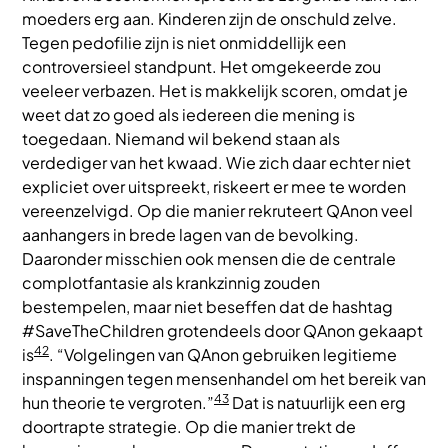
moeders erg aan. Kinderen zijn de onschuld zelve.
Tegen pedofilie zijn is niet onmiddellijk een
controversieel standpunt. Het omgekeerde zou
veeleer verbazen. Het is makkelijk scoren, omdat je
weet dat zo goed als iedereen die mening is
toegedaan. Niemand wil bekend staan als
verdediger van het kwaad. Wie zich daar echter niet
expliciet over uitspreekt, riskeert er mee te worden
vereenzelvigd. Op die manier rekruteert QAnon veel
aanhangers in brede lagen van de bevolking.
Daaronder misschien ook mensen die de centrale
complotfantasie als krankzinnig zouden
bestempelen, maar niet beseffen dat de hashtag
#SaveTheChildren grotendeels door QAnon gekaapt
42
is
. “Volgelingen van QAnon gebruiken legitieme
inspanningen tegen mensenhandel om het bereik van
43
hun theorie te vergroten.”
Dat is natuurlijk een erg
doortrapte strategie. Op die manier trekt de