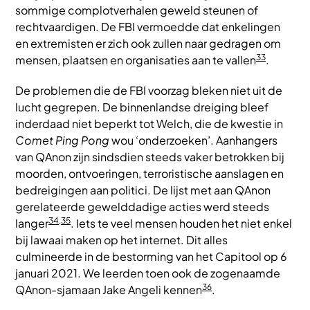
sommige complotverhalen geweld steunen of
rechtvaardigen. De FBI vermoedde dat enkelingen
en extremisten er zich ook zullen naar gedragen om
33
mensen, plaatsen en organisaties aan te vallen
.
De problemen die de FBI voorzag bleken niet uit de
lucht gegrepen. De binnenlandse dreiging bleef
inderdaad niet beperkt tot Welch, die de kwestie in
Comet Ping Pong
wou ‘onderzoeken’. Aanhangers
van QAnon zijn sindsdien steeds vaker betrokken bij
moorden, ontvoeringen, terroristische aanslagen en
bedreigingen aan politici. De lijst met aan QAnon
gerelateerde gewelddadige acties werd steeds
34,35
langer
. Iets te veel mensen houden het niet enkel
bij lawaai maken op het internet. Dit alles
culmineerde in de bestorming van het Capitool op 6
januari 2021. We leerden toen ook de zogenaamde
36
QAnon-sjamaan Jake Angeli kennen
.