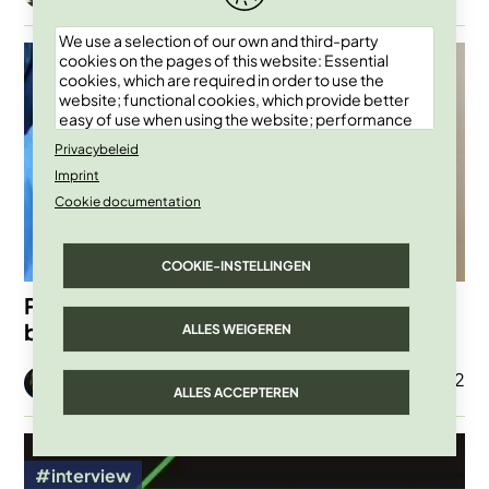
We use a selection of our own and third-party
Afbeelding
cookies on the pages of this website: Essential
cookies, which are required in order to use the
website; functional cookies, which provide better
easy of use when using the website; performance
cookies, which we use to generate aggregated
Privacybeleid
data on website use and statistics; and marketing
Imprint
cookies, which are used to display relevant
content and advertising. If you choose "ACCEPT
Cookie documentation
ALL", you consent to the use of all cookies. You can
accept and reject individual cookie types and
revoke your consent for the future at any time
COOKIE-INSTELLINGEN
under "Settings".
Pseudotheorieën in ‘s werelds meest
beluisterde podcast
ALLES WEIGEREN
Afbeelding
01 Apr 2022
Marleen Finoulst
ALLES ACCEPTEREN
Afbeelding
interview