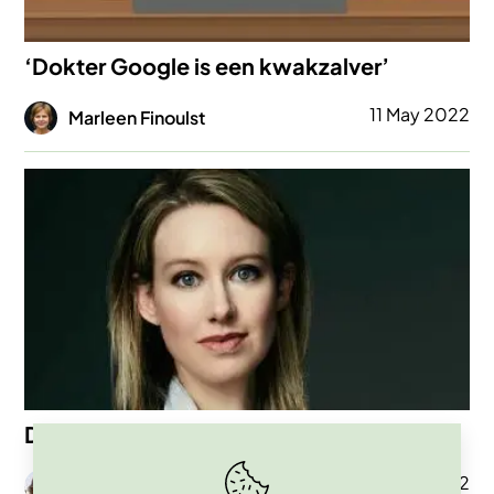
‘Dokter Google is een kwakzalver’
Afbeelding
11 May 2022
Marleen Finoulst
Afbeelding
De zaak Theranos en Elizabeth Holmes
Afbeelding
01 Apr 2022
Johan Braeckman