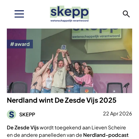
Overslaan
en
naar
de
Afbeelding
inhoud
gaan
award
Nerdland wint De Zesde Vijs 2025
Afbeelding
22 Apr 2026
SKEPP
De Zesde Vijs
wordt toegekend aan Lieven Scheire
en de andere panelleden van de
Nerdland-podcast