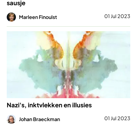
sausje
Afbeelding
01 Jul 2023
Marleen Finoulst
Afbeelding
Nazi's, inktvlekken en illusies
Afbeelding
01 Jul 2023
Johan Braeckman