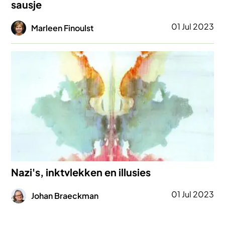
sausje
Afbeelding
01 Jul 2023
Marleen Finoulst
Afbeelding
Nazi's, inktvlekken en illusies
Afbeelding
01 Jul 2023
Johan Braeckman