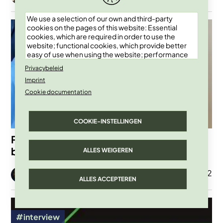
We use a selection of our own and third-party
Afbeelding
cookies on the pages of this website: Essential
cookies, which are required in order to use the
website; functional cookies, which provide better
easy of use when using the website; performance
cookies, which we use to generate aggregated
Privacybeleid
data on website use and statistics; and marketing
Imprint
cookies, which are used to display relevant
content and advertising. If you choose "ACCEPT
Cookie documentation
ALL", you consent to the use of all cookies. You can
accept and reject individual cookie types and
revoke your consent for the future at any time
COOKIE-INSTELLINGEN
under "Settings".
Pseudotheorieën in ‘s werelds meest
beluisterde podcast
ALLES WEIGEREN
Afbeelding
01 Apr 2022
Marleen Finoulst
ALLES ACCEPTEREN
Afbeelding
interview