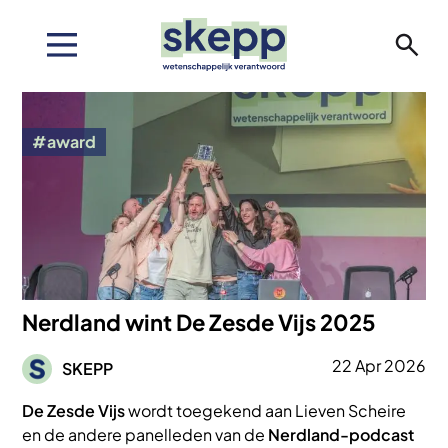
Overslaan
en
naar
de
Afbeelding
inhoud
gaan
award
Nerdland wint De Zesde Vijs 2025
Afbeelding
22 Apr 2026
SKEPP
De Zesde Vijs
wordt toegekend aan Lieven Scheire
en de andere panelleden van de
Nerdland-podcast