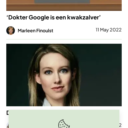
‘Dokter Google is een kwakzalver’
Afbeelding
11 May 2022
Marleen Finoulst
Afbeelding
De zaak Theranos en Elizabeth Holmes
Afbeelding
01 Apr 2022
Johan Braeckman