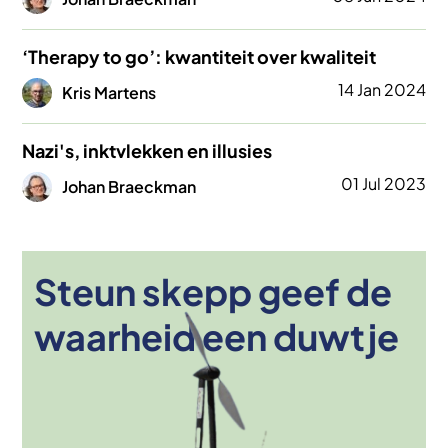
‘Therapy to go’: kwantiteit over kwaliteit
Afbeelding
14 Jan 2024
Kris Martens
Nazi's, inktvlekken en illusies
Afbeelding
01 Jul 2023
Johan Braeckman
Steun skepp geef de
Afbeelding
waarheid een duwtje