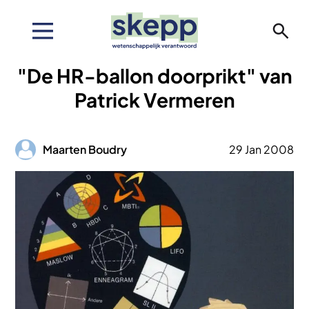
Overslaan
en
naar
de
"De HR-ballon doorprikt" van
inhoud
gaan
Patrick Vermeren
Afbeelding
Maarten Boudry
29 Jan 2008
Afbeelding