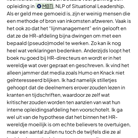
opleiding in
MBTI
, NLP of Situational Leadership.
Als er geld mee gemoeid is, zijn er weinig mensen die
een methode of bron van inkomsten afzweren. Vaak is
het ook zo dat het “lijnmanagement” erin gelooft en
dat ze de HR-afdeling bijna dwingen om met een
bepaald (pseudo)model te werken. Zo kan ik nog
heel wat verklaringen bedenken. Anderzijds loopt het
boek nu goed bij HR-directeurs en wordt er in het
wereldje wat over gepraat en geschreven. Ik vind het
alleen jammer dat media zoals Humo en Knack niet
geïnteresseerd blijken. Ik had namelijk stilletjes
gehoopt dat de deelnemers erover zouden lezen in
kranten en tijdschriften, waardoor ze zelf wat
kritischer zouden worden ten aanzien van wat hun
interne opleidingsafdeling hen voorschotelt. Ik ga
wel uit van de hypothese dat het binnen het HR-
wereldje moeilijk is om echte believers te overtuigen,
maar een aantal zullen nu toch de twijfels die ze al