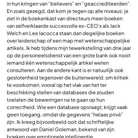
in hun kringen van “believers” en “geaccrediteerden”.
En zoals gezegd, dat kom je tegen op alle niveaus: je
ziet in de boekenkast van directeurs meer boeken
van zelfverklaarde succesvolle ex-CEO’s als Jack
Welch en Lee Iacocca staan dan degelijke boeken
over leiderschap of een map met wetenschappelijke
artikels. Ik heb tijdens mijn tewerkstelling van drie jaar
op de personeelsdienst van een grote bank ook nooit
iemand één wetenschappelijk artikel weten
consulteren. Aan de andere kant is er natuurlijk ook
geslotenheid tegenover de buitenwereld, om kritiek
te voorkomen, vooral op het vlak van het ter
beschikking stellen van databases die zouden
toelaten de beweringen na te gaan op hun
correctheid. Wie een database opvraagt, krijgt vaak
geen toegang, omdat de gegevens “helaas privé”
zijn. Ik kreeg bijvoorbeeld ooit dat schriftelijke
antwoord van Daniel Goleman, bekend van zijn
boeken over emotionele intelligentie.