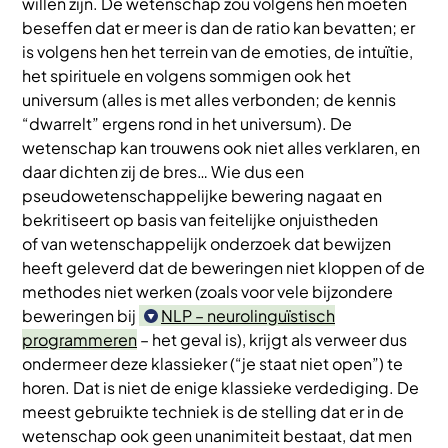
willen zijn. De wetenschap zou volgens hen moeten
beseffen dat er meer is dan de ratio kan bevatten; er
is volgens hen het terrein van de emoties, de intuïtie,
het spirituele en volgens sommigen ook het
universum (alles is met alles verbonden; de kennis
“dwarrelt” ergens rond in het universum). De
wetenschap kan trouwens ook niet alles verklaren, en
daar dichten zij de bres… Wie dus een
pseudowetenschappelijke bewering nagaat en
bekritiseert op basis van feitelijke onjuistheden
of van wetenschappelijk onderzoek dat bewijzen
heeft geleverd dat de beweringen niet kloppen of de
methodes niet werken (zoals voor vele bijzondere
beweringen bij
NLP – neurolinguïstisch
programmeren
– het geval is), krijgt als verweer dus
ondermeer deze klassieker (“je staat niet open”) te
horen. Dat is niet de enige klassieke verdediging. De
meest gebruikte techniek is de stelling dat er in de
wetenschap ook geen unanimiteit bestaat, dat men