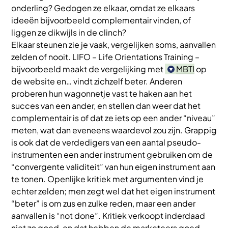
onderling? Gedogen ze elkaar, omdat ze elkaars
ideeën bijvoorbeeld complementair vinden, of
liggen ze dikwijls in de clinch?
Elkaar steunen zie je vaak, vergelijken soms, aanvallen
zelden of nooit. LIFO – Life Orientations Training –
bijvoorbeeld maakt de vergelijking met
MBTI
op
de website en… vindt zichzelf beter. Anderen
proberen hun wagonnetje vast te haken aan het
succes van een ander, en stellen dan weer dat het
complementair is of dat ze iets op een ander “niveau”
meten, wat dan eveneens waardevol zou zijn. Grappig
is ook dat de verdedigers van een aantal pseudo-
instrumenten een ander instrument gebruiken om de
“convergente validiteit” van hun eigen instrument aan
te tonen. Openlijke kritiek met argumenten vind je
echter zelden; men zegt wel dat het eigen instrument
“beter” is om zus en zulke reden, maar een ander
aanvallen is “not done”. Kritiek verkoopt inderdaad
niet zo goed, en dat hebben de marketeers goed