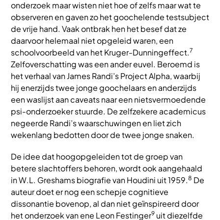
onderzoek maar wisten niet hoe of zelfs maar wat te
observeren en gaven zo het goochelende testsubject
de vrije hand. Vaak ontbrak hen het besef dat ze
daarvoor helemaal niet opgeleid waren, een
7
schoolvoorbeeld van het Kruger-Dunningeffect.
Zelfoverschatting was een ander euvel. Beroemd is
het verhaal van James Randi’s Project Alpha, waarbij
hij enerzijds twee jonge goochelaars en anderzijds
een waslijst aan caveats naar een nietsvermoedende
psi-onderzoeker stuurde. De zelfzekere academicus
negeerde Randi’s waarschuwingen en liet zich
wekenlang bedotten door de twee jonge snaken.
De idee dat hoogopgeleiden tot de groep van
betere slachtoffers behoren, wordt ook aangehaald
8
in W.L. Greshams biografie van Houdini uit 1959.
De
auteur doet er nog een schepje cognitieve
dissonantie bovenop, al dan niet geïnspireerd door
9
het onderzoek van ene Leon Festinger
uit diezelfde