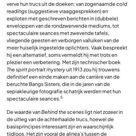
verve hun trucs uit de doeken: van zogenaamde
cold
readings
(suggestieve vraaggesprekken) en
exploten met geschreven berichten in (dubbele)
enveloppen van de rondzwervende mediums, tot
spectaculaire seances met zwevende tafels,
vliegende geesten en verborgen valluiken van de
meer huiselijk ingestelde oplichters. Vaak bespreekt
hij een alternatief, soms vermeldt hij met trots en
plezier een verbetering. Met zijn technischer boek
The spirit portrait mystery
uit 1913 zou hij trouwens
definitief een einde maken aan de carrière van de
beruchte Bangs Sisters, die in de jaren van de
sepiakleurige fotografie schatrijk werden met hun
5
spectaculaire seances.
De waarde van
Behind the scenes
ligt niet zozeer in
de uitleg van de achterhaalde trucs, hoewel de
basisprincipes interessant zijn en waarschijnlijk
tijdloos. Het zijn vooral de alinea’s tussen de