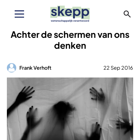
Overslaan
en
naar
de
Achter de schermen van ons
inhoud
gaan
denken
Afbeelding
Frank Verhoft
22 Sep 2016
Afbeelding