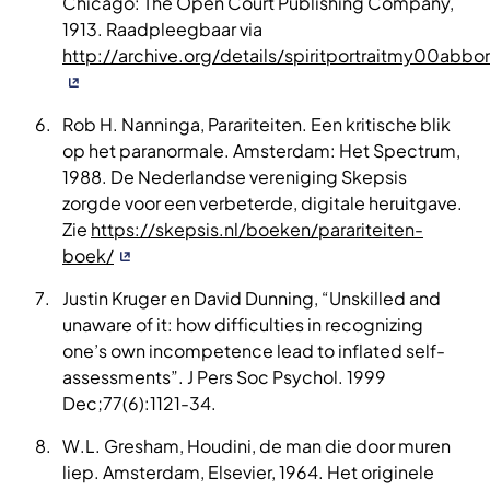
Chicago: The Open Court Publishing Company,
1913. Raadpleegbaar via
http://archive.org/details/spiritportraitmy00abbor
Rob H. Nanninga, Parariteiten. Een kritische blik
op het paranormale. Amsterdam: Het Spectrum,
1988. De Nederlandse vereniging Skepsis
zorgde voor een verbeterde, digitale heruitgave.
Zie
https://skepsis.nl/boeken/parariteiten-
boek/
Justin Kruger en David Dunning, “Unskilled and
unaware of it: how difficulties in recognizing
one’s own incompetence lead to inflated self-
assessments”. J Pers Soc Psychol. 1999
Dec;77(6):1121-34.
W.L. Gresham, Houdini, de man die door muren
liep. Amsterdam, Elsevier, 1964. Het originele