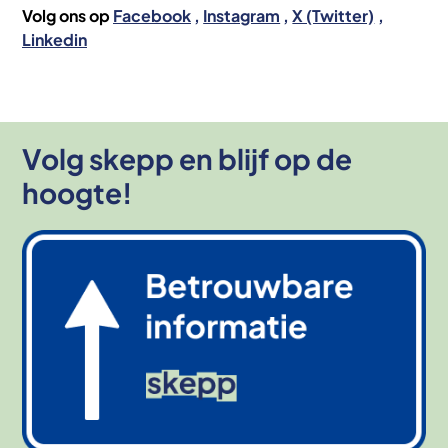
Volg ons op
Facebook
Instagram
X (Twitter)
Linkedin
Volg skepp en blijf op de
hoogte!
Afbeelding