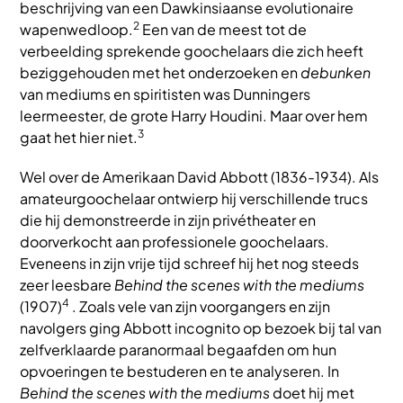
beschrijving van een Dawkinsiaanse evolutionaire
2
wapenwedloop.
Een van de meest tot de
verbeelding sprekende goochelaars die zich heeft
beziggehouden met het onderzoeken en
debunken
van mediums en spiritisten was Dunningers
leermeester, de grote Harry Houdini. Maar over hem
3
gaat het hier niet.
Wel over de Amerikaan David Abbott (1836-1934). Als
amateurgoochelaar ontwierp hij verschillende trucs
die hij demonstreerde in zijn privétheater en
doorverkocht aan professionele goochelaars.
Eveneens in zijn vrije tijd schreef hij het nog steeds
zeer leesbare
Behind the scenes with the mediums
4
(1907)
. Zoals vele van zijn voorgangers en zijn
navolgers ging Abbott incognito op bezoek bij tal van
zelfverklaarde paranormaal begaafden om hun
opvoeringen te bestuderen en te analyseren. In
Behind the scenes with the mediums
doet hij met