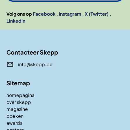
Volg ons op
Facebook
Instagram
X (Twitter)
Linkedin
Contacteer Skepp
info@skepp.be
Sitemap
homepagina
over skepp
magazine
boeken
awards
contact