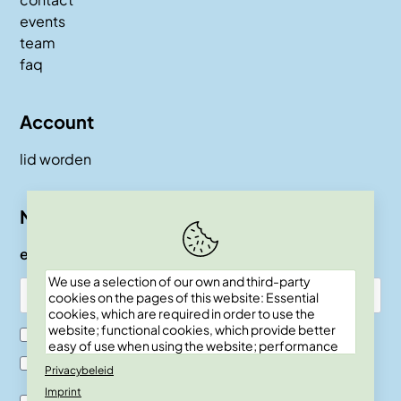
events
team
faq
Account
lid worden
Nieuwsbrief
e-mail
We use a selection of our own and third-party
cookies on the pages of this website: Essential
cookies, which are required in order to use the
website; functional cookies, which provide better
Ik ben SKEPP lid
easy of use when using the website; performance
cookies, which we use to generate aggregated
Ik ben geen SKEPP lid
Privacybeleid
data on website use and statistics; and marketing
Imprint
cookies, which are used to display relevant