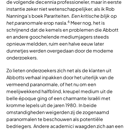
de volgende decennia professioneler, maar in eerste
instantie zeker niet wetenschappelijker, als ik Rob
Nanninga’s boek Parariteiten.
Een kritische blijk op
6
het paranormale
erop nasla.
Meer nog, het is
schrijnend dat de kemels en problemen die Abbott
en andere goochelende mediumjagers steeds
opnieuw meldden, ruim een halve eeuw later
dunnetjes werden overgedaan door de moderne
onderzoekers.
Zo lieten onderzoekers zich net als de klanten uit
Abbotts verhaal inpakken door het uiterlijk van de
vermeend paranormale, of het nu om een
meelijwekkend halfblind, kreupel medium uit de
belle époque ging of een charmante Israëli met
kromme lepels uit de jaren 1980. In beide
omstandigheden weigerden zij de zogenaamd
paranormalen te beschouwen als potentiële
bedriegers. Andere academici waagden zich aan een