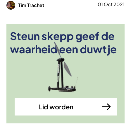
Afbeelding
01 Oct 2021
Tim Trachet
Steun skepp geef de
Afbeelding
waarheid een duwtje
Lid worden