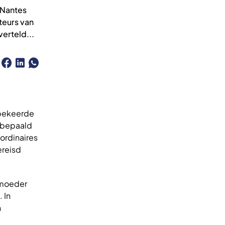
n Nantes
teurs van
verteld...
e bekeerde
t bepaald
ordinaires
ereisd
 moeder
 In
n