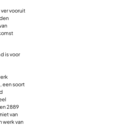
 ver vooruit
uden
 van
ekomst
d is voor
werk
, een soort
rd
eel
n en 2889
niet van
n werk van