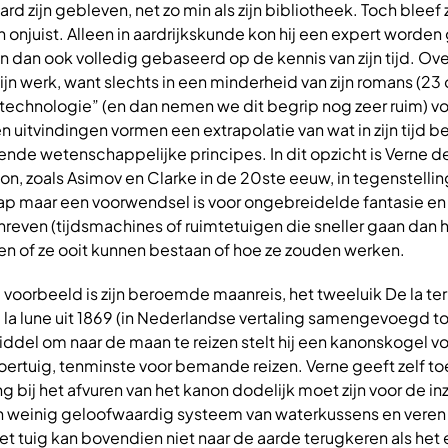
rd zijn gebleven, net zo min als zijn bibliotheek. Toch bleef 
 onjuist. Alleen in aardrijkskunde kon hij een expert word
ijn dan ook volledig gebaseerd op de kennis van zijn tijd. Ove
zijn werk, want slechts in een minderheid van zijn romans (23
 technologie” (en dan nemen we dit begrip nog zeer ruim) vo
uitvindingen vormen een extrapolatie van wat in zijn tijd b
de wetenschappelijke principes. In dit opzicht is Verne d
ion, zoals Asimov en Clarke in de 20ste eeuw, in tegenstellin
p maar een voorwendsel is voor ongebreidelde fantasie en
even (tijdsmachines of ruimtetuigen die sneller gaan dan he
en of ze ooit kunnen bestaan of hoe ze zouden werken.
voorbeeld is zijn beroemde maanreis, het tweeluik De la terr
e la lune uit 1869 (in Nederlandse vertaling samengevoegd to
iddel om naar de maan te reizen stelt hij een kanonskogel vo
ertuig, tenminste voor bemande reizen. Verne geeft zelf to
g bij het afvuren van het kanon dodelijk moet zijn voor de in
n weinig geloofwaardig systeem van waterkussens en vere
t tuig kan bovendien niet naar de aarde terugkeren als het