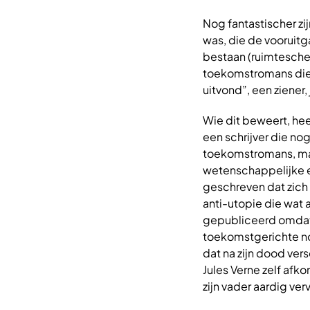
Nog fantastischer zij
was, die de vooruitg
bestaan (ruimteschep
toekomstromans die 
uitvond”, een ziener
Wie dit beweert, hee
een schrijver die nog
toekomstromans, maar
wetenschappelijke e
geschreven dat zich 
anti-utopie die wat 
gepubliceerd omdat 
toekomstgerichte nov
dat na zijn dood vers
Jules Verne zelf afk
zijn vader aardig ver