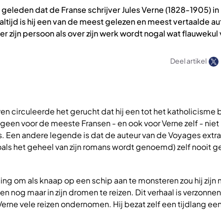
aar geleden dat de Franse schrijver Jules Verne (1828-1905) i
tijd is hij een van de meest gelezen en meest vertaalde au
er zijn persoon als over zijn werk wordt nogal wat flauwekul 
Deel artikel
even circuleerde het gerucht dat hij een tot het katholicism
geen voor de meeste Fransen - en ook voor Verne zelf - nie
 Een andere legende is dat de auteur van de Voyages extra
als het geheel van zijn romans wordt genoemd) zelf nooit g
ng om als knaap op een schip aan te monsteren zou hij zijn
 nog maar in zijn dromen te reizen. Dit verhaal is verzonnen.
Verne vele reizen ondernomen. Hij bezat zelf een tijdlang ee