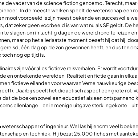
rne de vader van de science fiction genoemd. Terecht, maar
ience”. In de meeste werken speelt de wetenschap een rol, 
en mooi voorbeeld is zijn meest bekende en succesvolle wer
, dat zeker geen voorbeeld is van wat nu als SF geldt. De he
t in te slagen om in tachtig dagen de wereld rond te reizen en 
n, maar op het allerlaatste moment beseft hij dat hij, door
 gereisd, één dag op de zon gewonnen heeft, en dus ten op
k toch nog op tijd is.
aires zijn vóór alles fictieve reisverhalen. Er wordt voortdu
e en onbekende werelden. Realiteit en fictie gaan in elkaar 
n fictieve eilanden voor waarvan Verne nauwkeurige besc
geeft). Daarbij speelt het didactisch aspect een grote rol. V
de dat de boeken zowel een educatief als een ontspannend k
oms ellenlange - en in menige uitgave sterk ingekorte - u
 wetenschapper of ingenieur. Wel las hij enorm veel boeken
wetenschap en techniek. Hij bezat 25.000 fiches met aantek