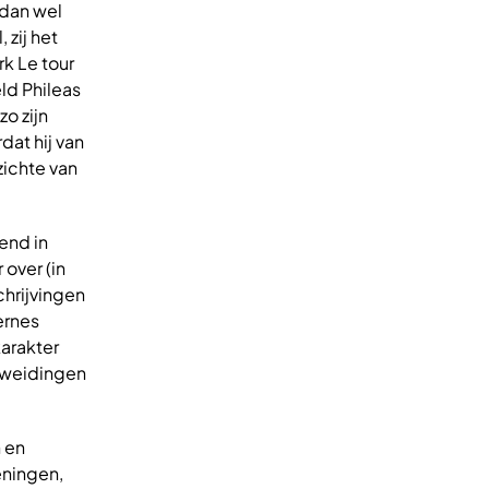
 dan wel
zij het
k Le tour
ld Phileas
zo zijn
dat hij van
zichte van
rend in
over (in
hrijvingen
ernes
arakter
itweidingen
 en
eningen,