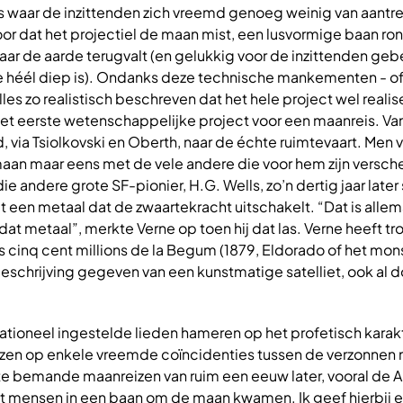
s waar de inzittenden zich vreemd genoeg weinig van aantr
oor dat het projectiel de maan mist, een lusvormige baan r
aar de aarde terugvalt (en gelukkig voor de inzittenden geb
e héél diep is). Ondanks deze technische mankementen - o
les zo realistisch beschreven dat het hele project wel reali
et het eerste wetenschappelijke project voor een maanreis. Van
, via Tsiolkovski en Oberth, naar de échte ruimtevaart. Men v
maan maar eens met de vele andere die voor hem zijn versch
ie andere grote SF-pionier, H.G. Wells, zo’n dertig jaar later
it een metaal dat de zwaartekracht uitschakelt. “Dat is allem
at metaal”, merkte Verne op toen hij dat las. Verne heeft tr
s cinq cent millions de la Begum (1879, Eldorado of het mo
beschrijving gegeven van een kunstmatige satelliet, ook al 
rationeel ingestelde lieden hameren op het profetisch karak
ezen op enkele vreemde coïncidenties tussen de verzonnen
e bemande maanreizen van ruim een eeuw later, vooral de A
rst mensen in een baan om de maan kwamen. Ik geef hierbij 