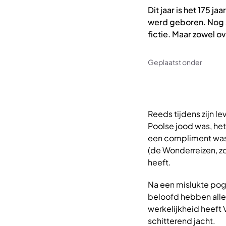
Dit jaar is het 175 j
werd geboren. Nog al
fictie. Maar zowel ov
Geplaatst onder
Reeds tijdens zijn l
Poolse jood was, het
een compliment was.
(de Wonderreizen, zo
heeft.
Na een mislukte pogi
beloofd hebben alleen
werkelijkheid heeft 
schitterend jacht.