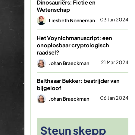
Dinosauriërs: Fictie en
Wetenschap
Afbeelding
03 Jun 2024
Liesbeth Nonneman
Het Voynichmanuscript: een
onoplosbaar cryptologisch
raadsel?
Afbeelding
21 Mar 2024
Johan Braeckman
Balthasar Bekker: bestrijder van
bijgeloof
Afbeelding
06 Jan 2024
Johan Braeckman
Steun skepp