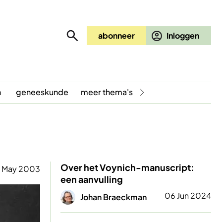
abonneer
n
geneeskunde
meer thema's
Over het Voynich-manuscript:
 May 2003
een aanvulling
Afbeelding
06 Jun 2024
Johan Braeckman