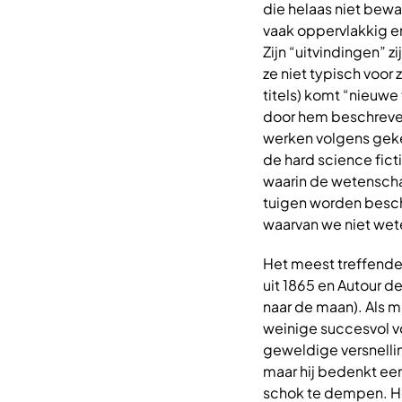
die helaas niet bewaa
vaak oppervlakkig en
Zijn “uitvindingen” z
ze niet typisch voor 
titels) komt “nieuwe
door hem beschreven 
werken volgens geken
de hard science fict
waarin de wetenscha
tuigen worden beschr
waarvan we niet wet
Het meest treffende 
uit 1865 en Autour d
naar de maan). Als m
weinige succesvol vo
geweldige versnellin
maar hij bedenkt ee
schok te dempen. He