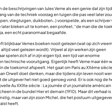
n de beschrijvingen van Jules Verne als een genie dat zijn tijd
ang van de techniek voorzag en tuigen die pas veel later zo
en, vliegtuigen, duikboten…) voorspelde, als een schrijver
later bleken uit te komen, een profeet, “de man die de to
, ja, een echt paranormaal begaafde.
ft blijkbaar Vernes boeken nooit gelezen (wat op zich vreem
 altijd veel gelezen wordt). Vrijwel al zijn werken zijn geen
 spelen zich af in zijn eigen tijd, een tijd van enorme
n technische vooruitgang. Eigenlijk heeft Verne maar één 
in de toekomst afspeelt. Het gaat om Paris au XXème siècle
aan Orwell doet denken, maar die tijdens zijn leven nooit we
de uitgever het niet goed genoeg vond. Er is ook nog de h
elle Au XXIXe siècle : La journée d’un journaliste américai
cheen in de bundel Hier et demain (1910). Maar dit verhaal is 
omstig, maar van zijn zoon Michel, die het postuum uitgegeve
valst heeft.