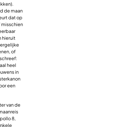
ekken).
ond de maan
eurt dat op
f misschien
seerbaar
 hieruit
ergelijke
enen, of
 schreef:
aal heel
ouwens in
nsterkanon
door een
ter van de
 maanreis
pollo 8,
enkele