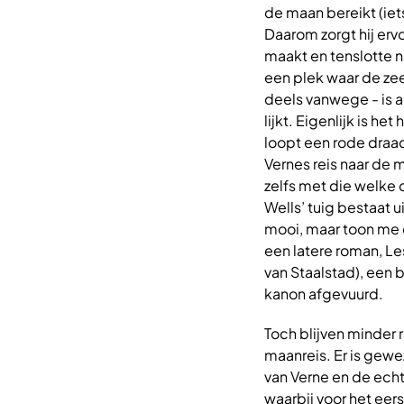
de maan bereikt (iet
Daarom zorgt hij erv
maakt en tenslotte n
een plek waar de ze
deels vanwege - is al
lijkt. Eigenlijk is h
loopt een rode draad
Vernes reis naar de 
zelfs met die welke d
Wells’ tuig bestaat u
mooi, maar toon me d
een latere roman, Le
van Staalstad), een 
kanon afgevuurd.
Toch blijven minder 
maanreis. Er is gew
van Verne en de echt
waarbij voor het ee