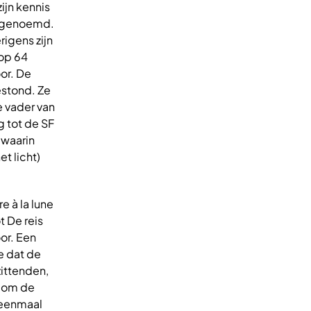
zijn kennis
en genoemd.
rigens zijn
 op 64
or. De
estond. Ze
e vader van
g tot de SF
 waarin
t licht)
e à la lune
t De reis
or. Een
e dat de
zittenden,
n om de
 eenmaal