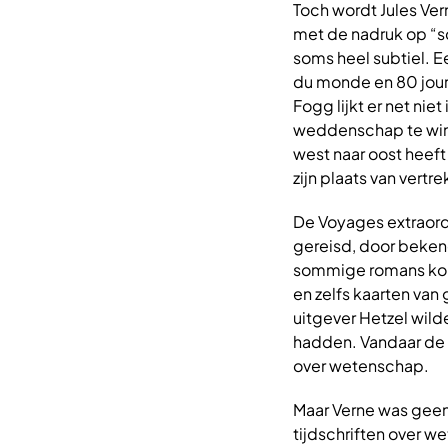
Toch wordt Jules Ve
met de nadruk op “sc
soms heel subtiel. E
du monde en 80 jours
Fogg lijkt er net nie
weddenschap te winne
west naar oost heeft
zijn plaats van vertre
De Voyages extraordin
gereisd, door bekend
sommige romans kome
en zelfs kaarten van 
uitgever Hetzel wil
hadden. Vandaar de s
over wetenschap.
Maar Verne was geen
tijdschriften over 