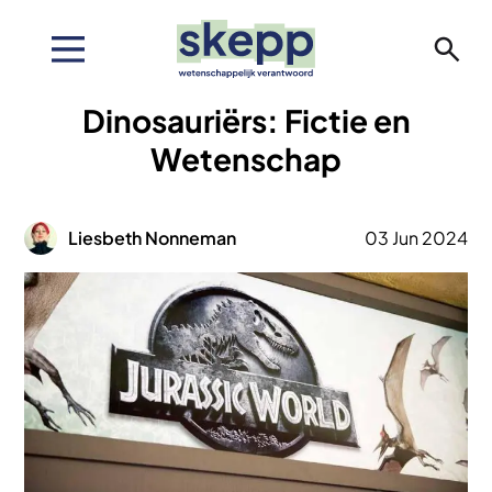
Overslaan
en
naar
de
Dinosauriërs: Fictie en
inhoud
gaan
Wetenschap
Afbeelding
Liesbeth Nonneman
03 Jun 2024
Afbeelding