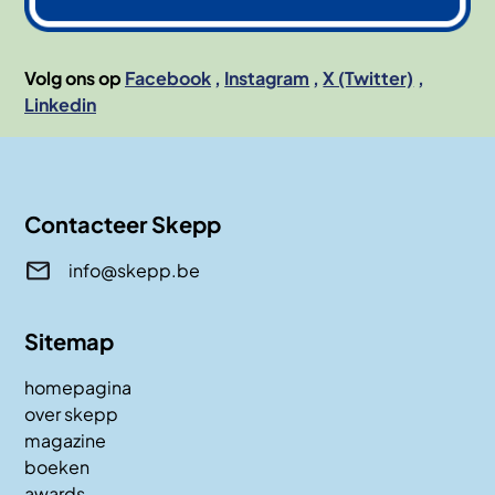
Volg ons op
Facebook
Instagram
X (Twitter)
Linkedin
Contacteer Skepp
info@skepp.be
Sitemap
homepagina
over skepp
magazine
boeken
awards