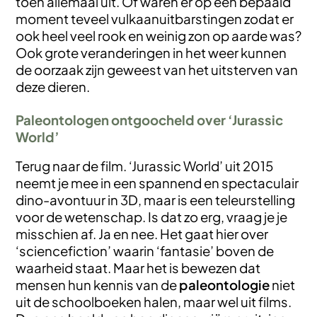
toen allemaal uit. Of waren er op een bepaald
moment teveel vulkaanuitbarstingen zodat er
ook heel veel rook en weinig zon op aarde was?
Ook grote veranderingen in het weer kunnen
de oorzaak zijn geweest van het uitsterven van
deze dieren.
Paleontologen ontgoocheld over ‘Jurassic
World’
Terug naar de film. ‘Jurassic World’ uit 2015
neemt je mee in een spannend en spectaculair
dino-avontuur in 3D, maar is een teleurstelling
voor de wetenschap. Is dat zo erg, vraag je je
misschien af. Ja en nee. Het gaat hier over
‘sciencefiction’ waarin ‘fantasie’ boven de
waarheid staat. Maar het is bewezen dat
mensen hun kennis van de
paleontologie
niet
uit de schoolboeken halen, maar wel uit films.