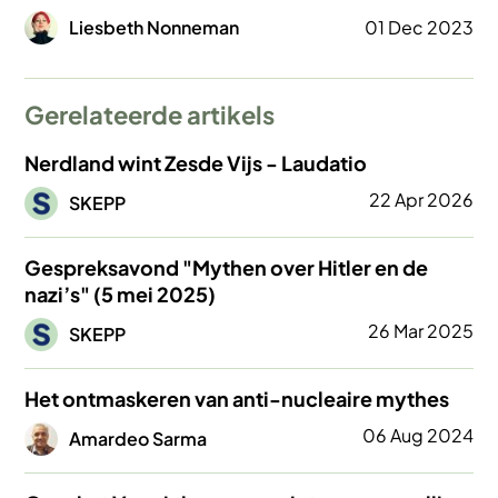
Afbeelding
Liesbeth Nonneman
01 Dec 2023
Gerelateerde artikels
Nerdland wint Zesde Vijs - Laudatio
Afbeelding
22 Apr 2026
SKEPP
Gespreksavond "Mythen over Hitler en de
nazi’s" (5 mei 2025)
Afbeelding
26 Mar 2025
SKEPP
Het ontmaskeren van anti-nucleaire mythes
Afbeelding
06 Aug 2024
Amardeo Sarma