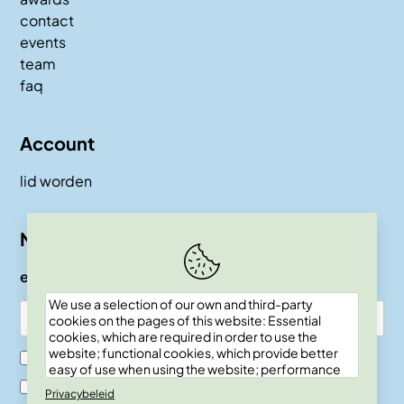
contact
events
team
faq
Account
lid worden
Nieuwsbrief
e-mail
We use a selection of our own and third-party
cookies on the pages of this website: Essential
cookies, which are required in order to use the
website; functional cookies, which provide better
Ik ben SKEPP lid
easy of use when using the website; performance
cookies, which we use to generate aggregated
Ik ben geen SKEPP lid
Privacybeleid
data on website use and statistics; and marketing