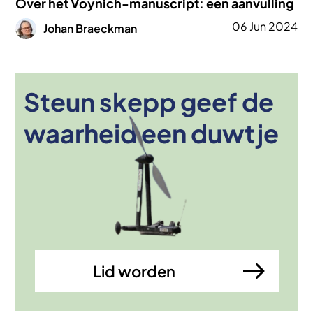
Over het Voynich-manuscript: een aanvulling
Afbeelding
06 Jun 2024
Johan Braeckman
Steun skepp geef de
Afbeelding
waarheid een duwtje
Lid worden