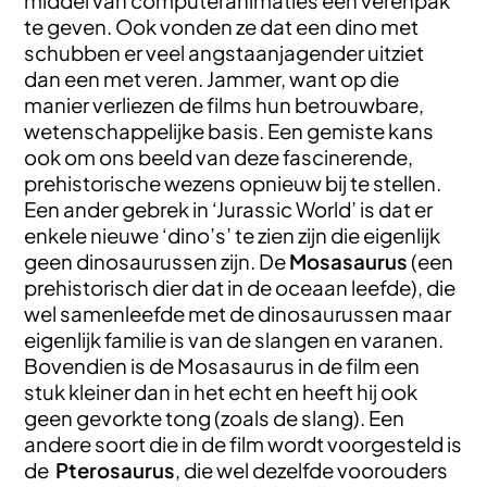
middel van computeranimaties een verenpak
te geven. Ook vonden ze dat een dino met
schubben er veel angstaanjagender uitziet
dan een met veren. Jammer, want op die
manier verliezen de films hun betrouwbare,
wetenschappelijke basis. Een gemiste kans
ook om ons beeld van deze fascinerende,
prehistorische wezens opnieuw bij te stellen.
Een ander gebrek in ‘Jurassic World’ is dat er
enkele nieuwe ‘dino’s’ te zien zijn die eigenlijk
geen dinosaurussen zijn. De
Mosasaurus
(een
prehistorisch dier dat in de oceaan leefde), die
wel samenleefde met de dinosaurussen maar
eigenlijk familie is van de slangen en varanen.
Bovendien is de Mosasaurus in de film een
stuk kleiner dan in het echt en heeft hij ook
geen gevorkte tong (zoals de slang). Een
andere soort die in de film wordt voorgesteld is
de
Pterosaurus
, die wel dezelfde voorouders