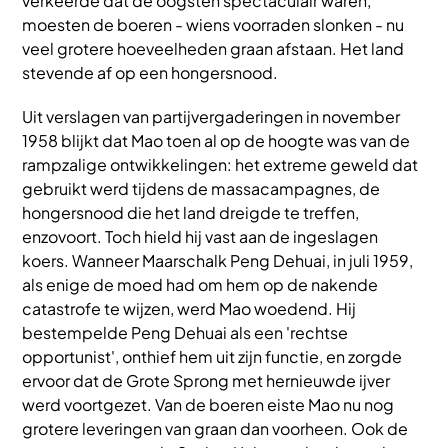
verkeerde dat de oogsten spectaculair waren,
moesten de boeren - wiens voorraden slonken - nu
veel grotere hoeveelheden graan afstaan. Het land
stevende af op een hongersnood.
Uit verslagen van partijvergaderingen in november
1958 blijkt dat Mao toen al op de hoogte was van de
rampzalige ontwikkelingen: het extreme geweld dat
gebruikt werd tijdens de massacampagnes, de
hongersnood die het land dreigde te treffen,
enzovoort. Toch hield hij vast aan de ingeslagen
koers. Wanneer Maarschalk Peng Dehuai, in juli 1959,
als enige de moed had om hem op de nakende
catastrofe te wijzen, werd Mao woedend. Hij
bestempelde Peng Dehuai als een 'rechtse
opportunist', onthief hem uit zijn functie, en zorgde
ervoor dat de Grote Sprong met hernieuwde ijver
werd voortgezet. Van de boeren eiste Mao nu nog
grotere leveringen van graan dan voorheen. Ook de