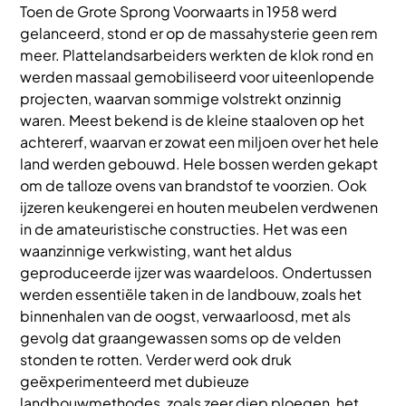
Toen de Grote Sprong Voorwaarts in 1958 werd
gelanceerd, stond er op de massahysterie geen rem
meer. Plattelandsarbeiders werkten de klok rond en
werden massaal gemobiliseerd voor uiteenlopende
projecten, waarvan sommige volstrekt onzinnig
waren. Meest bekend is de kleine staaloven op het
achtererf, waarvan er zowat een miljoen over het hele
land werden gebouwd. Hele bossen werden gekapt
om de talloze ovens van brandstof te voorzien. Ook
ijzeren keukengerei en houten meubelen verdwenen
in de amateuristische constructies. Het was een
waanzinnige verkwisting, want het aldus
geproduceerde ijzer was waardeloos. Ondertussen
werden essentiële taken in de landbouw, zoals het
binnenhalen van de oogst, verwaarloosd, met als
gevolg dat graangewassen soms op de velden
stonden te rotten. Verder werd ook druk
geëxperimenteerd met dubieuze
landbouwmethodes, zoals zeer diep ploegen, het