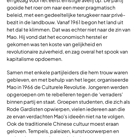
en gezag voor het eerst ernstige averij op. De partij
gooide het roer om naar een meer pragmatisch
beleid, met een gedeeltelijke terugkeer naar privé-
bezit in de landbouw. Vanaf 1961 begon het land uit
het dal te klimmen. Dat was echter niet naar de zin van
Mao. Hij vond dat het economisch herstel er
gekomen was ten koste van gelijkheid en
revolutionaire zuiverheid, en zag overal het spook van
kapitalisme opdoemen.
Samen met enkele partijleiders die hem trouw waren
gebleven, en met behulp van het leger, organiseerde
Mao in 1966 de Culturele Revolutie. Jongeren werden
opgeroepen om te rebelleren tegen de 'verraders'
binnen partij en staat. Groepen studenten, die zich als
Rode Gardisten opwierpen, vielen iedereen aan die
ze ervan verdachten Mao's ideeën niet na te volgen.
Ook de traditionele Chinese cultuur moest eraan
geloven. Tempels, paleizen, kunstvoorwerpen en