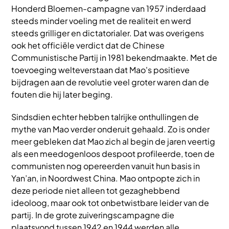
Honderd Bloemen-campagne van 1957 inderdaad
steeds minder voeling met de realiteit en werd
steeds grilliger en dictatorialer. Dat was overigens
ook het officiële verdict dat de Chinese
Communistische Partij in 1981 bekendmaakte. Met de
toevoeging welteverstaan dat Mao's positieve
bijdragen aan de revolutie veel groter waren dan de
fouten die hij later beging.
Sindsdien echter hebben talrijke onthullingen de
mythe van Mao verder onderuit gehaald. Zo is onder
meer gebleken dat Mao zich al begin de jaren veertig
als een meedogenloos despoot profileerde, toen de
communisten nog opereerden vanuit hun basis in
Yan’an, in Noordwest China. Mao ontpopte zich in
deze periode niet alleen tot gezaghebbend
ideoloog, maar ook tot onbetwistbare leider van de
partij. In de grote zuiveringscampagne die
plaatsvond tussen 1942 en 1944 werden alle