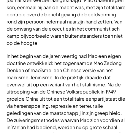
journalisten werden aangeklaagd. Mao daarentegen
kon, eenmaal hij aan de macht was, met zijn totalitaire
controle over de berichtgeving de beeldvorming
rond zijn persoon helemaal naar zijn hand zetten. Van
de omvang van de executies in het communistisch
kamp bijvoorbeeld waren buitenstaanders toen niet
op de hoogte.
In het begin van de jaren veertig had Mao een eigen
doctrine ontwikkeld: het zogenaamde Mao Zedong
Denken of maoïsme, een Chinese versie van het
marxisme-leninisme. In de praktijk draaide dat
evenwel uit op een variant van het stalinisme. Na de
uitroeping van de Chinese Volksrepubliek in 1949
groeide China uit tot een totalitaire eenpartijstaat die
via hersenspoeling, repressie en terreur alle
geledingen van de maatschappij in zijn greep hield.
De zuiveringsmethodes waarvan Mao zich voordien al
in Yan'an had bediend, werden nu op grote schaal