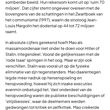
somberder beeld. Hun rekensom komt uit op ‘ruim 70
miljoen’. Dat cijfer stemt ongeveer overeen met de
bovengrens van de schattingen in het Zwartboek van
het communisme (1997), waarin de sinoloog Jean-
Louis Margolin het dodental op 44 tot 72 miljoen
raamt.
In absolute cijfers gerekend hoeft Mao als
massamoordenaar niet onder te doen voor Hitler of
Stalin, integendeel. Vooral de gelijkenissen met de
'rode tsaar' springen in het oog. Maar er zijn ook
verschillen. Stalin was vooral uit op de fysieke
eliminatie van zijn tegenstanders. Mao daarentegen
legde meer nadruk op hersenspoeling en
heropvoeding, hoewel hij zich inzake executies
evenmin onbetuigd liet. Vast onderdeel van de
heropvoeding waren de publieke beschuldigingen of
'strijdsessies', waar de deelnemers werden
gedwongen tot kritiek en zelfkritiek. Mao creëerde