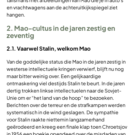
talismans met afbeeldingen van Mao die je in auto's
en vrachtwagens aan de achteruitkijkspiegel ziet
hangen.
2. Mao-cultus in de jaren zestig en
zeventig
2.1. Vaarwel Stalin, welkom Mao
Van de goddelijke status die Mao in de jaren zestig in
westerse intellectuele kringen verwierf, blijft nu nog
maar bitter weinig over. Een gelijkaardige
ontmaskering viel destijds Stalin te beurt. In de jaren
dertig trokken linkse intellectuelen naar de Sovjet-
Unie om er “het land van de hoop” te bezoeken.
Berichten over de terreur en de strafkampen werden
systematisch in de wind geslagen. De sympathie
voor Stalin raakte niettemin langzamerhand
geërodeerd en kreeg een finale klap toen Chroetsjov
in 1956 een boekje opendeed over de misdaden van