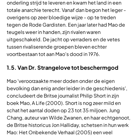
onderling strijd te leveren en kwam het land in een
totale anarchie terecht. Vanaf dan begon het leger -
overigens op zeer bloedige wijze - op te treden
tegen de Rode Gardisten. Een jaar later had Mao de
teugels weer in handen, zijn rivalen waren
uitgeschakeld. De jacht op verraders en de vetes
tussen rivaliserende groepen bleven echter
voortbestaan tot aan Mao's dood in 1976.
1.5. Van Dr. Strangelove tot beschermgod
Mao 'veroorzaakte meer doden onder de eigen
bevolking dan enig ander leider in de geschiedenis',
concludeert de Britse journalist Philip Short in zijn
boek Mao, A Life (2000). Short is nog zeer mild en
schat het aantal doden op 23 tot 35 miljoen. Jung
Chang, auteur van Wilde Zwanen, en haar echtgenoot,
de Britse historicus Jon Halliday, schetsen in hun werk
Mao: Het Onbekende Verhaal (2005) een veel