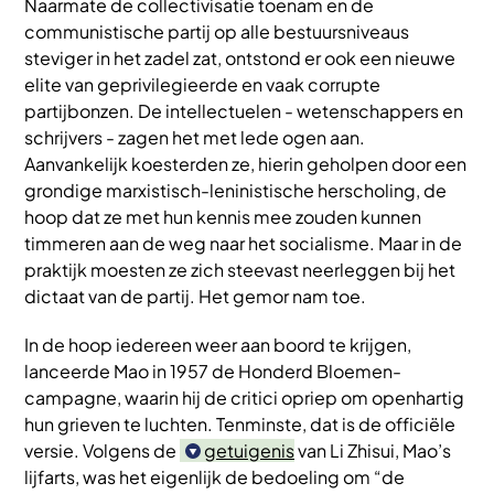
Naarmate de collectivisatie toenam en de
communistische partij op alle bestuursniveaus
steviger in het zadel zat, ontstond er ook een nieuwe
elite van geprivilegieerde en vaak corrupte
partijbonzen. De intellectuelen - wetenschappers en
schrijvers - zagen het met lede ogen aan.
Aanvankelijk koesterden ze, hierin geholpen door een
grondige marxistisch-leninistische herscholing, de
hoop dat ze met hun kennis mee zouden kunnen
timmeren aan de weg naar het socialisme. Maar in de
praktijk moesten ze zich steevast neerleggen bij het
dictaat van de partij. Het gemor nam toe.
In de hoop iedereen weer aan boord te krijgen,
lanceerde Mao in 1957 de Honderd Bloemen-
campagne, waarin hij de critici opriep om openhartig
hun grieven te luchten. Tenminste, dat is de officiële
versie. Volgens de
getuigenis
van Li Zhisui, Mao’s
lijfarts, was het eigenlijk de bedoeling om “de