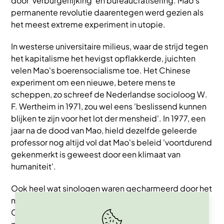
door 'verburgerlijking' en bureaucratisering. Mao's
permanente revolutie daarentegen werd gezien als
het meest extreme experiment in utopie.
In westerse universitaire milieus, waar de strijd tegen
het kapitalisme het hevigst opflakkerde, juichten
velen Mao's boerensocialisme toe. Het Chinese
experiment om een nieuwe, betere mens te
scheppen, zo schreef de Nederlandse socioloog W.
F. Wertheim in 1971, zou wel eens 'beslissend kunnen
blijken te zijn voor het lot der mensheid'. In 1977, een
jaar na de dood van Mao, hield dezelfde geleerde
professor nog altijd vol dat Mao's beleid 'voortdurend
gekenmerkt is geweest door een klimaat van
humaniteit'.
Ook heel wat sinologen waren gecharmeerd door het
maoïsme. 'De belangrijkste component van het
Chinese leven ... is de menselijke warmte van het