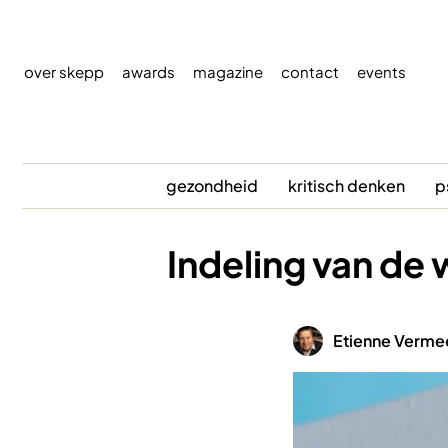
Overslaan
en
naar
over skepp
awards
magazine
contact
events
de
inhoud
gaan
gezondheid
kritisch denken
p
Indeling van de
Afbeelding
Etienne Verme
Afbeelding