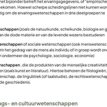
 het bijzonder betreft het ervaringsgegevens, of "empirische
 bekomen. Hoewel scherpe scheidingslijnen niet kunnen wo
uttig om de ervaringswetenschappen in drie deelgroepen te
nschappen
(zoals de natuurkunde, scheikunde, biologie en 
van de dode materie en van de levende wezens bestuderen
enschappen
of sociale wetenschappen (ook menswetens
n het gedrag van de mens als individu of in groep wordt o
en ondermeer de psychologie, sociologie, economie)
enschappen
, die de produkten van de menselijke creativiteit
(zoals kunst en literatuur). Hiertoe behoren de filologieën
tenschap, de linguïstiek (of taalstudie), de rechtswetenscha
 de geschiedenis.
ags- en cultuurwetenschappen