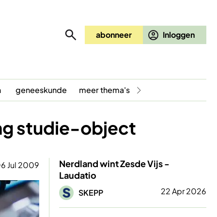
abonneer
n
geneeskunde
meer thema's
ng studie-object
Nerdland wint Zesde Vijs -
6 Jul 2009
Laudatio
Afbeelding
22 Apr 2026
SKEPP