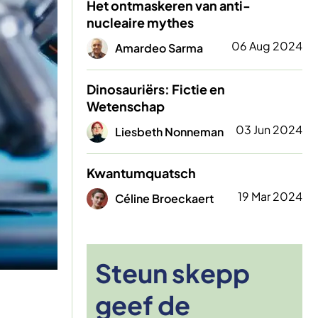
Het ontmaskeren van anti-
nucleaire mythes
Afbeelding
06 Aug 2024
Amardeo Sarma
Dinosauriërs: Fictie en
Wetenschap
Afbeelding
03 Jun 2024
Liesbeth Nonneman
Kwantumquatsch
Afbeelding
19 Mar 2024
Céline Broeckaert
Steun skepp
geef de