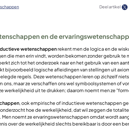
schappen
Deel artikel
tenschappen en de ervaringswetenschap
eductieve wetenschappen
rekent men de logica en de wis
ingen die men erin vindt, worden bekomen zonder gebruik te
erkt zich tot het onderzoek naar en het gebruik van een aant
 bijvoorbeeld logische afleidingen van stellingen uit axio
gelegde regels. Deze wetenschappen leren op zichzelf niets
m ons, maar ze verschaffen ons wel symboolsystemen of vo
ze werkelijkheid uit te drukken; daarom noemt men ze "form
schappen
, ook empirische of inductieve wetenschappen g
 onderzocht hoe de werkelijkheid, dat wil zeggen de totalitei
zit. Men noemt ze ervaringswetenschappen omdat wordt a
is over de werkelijkheid slechts bereikbaar is door een be