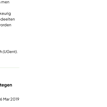
n men
keurig
gedeelten
 worden
h (UGent).
 tegen
6 Mar 2019