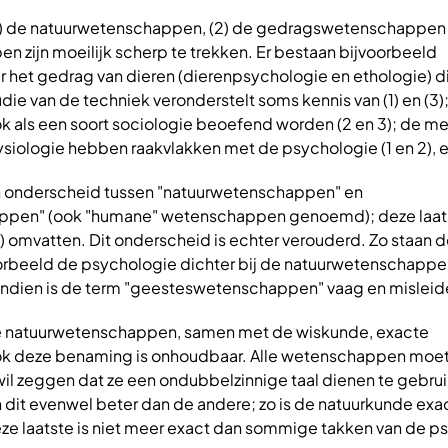
1) de natuurwetenschappen, (2) de gedragswetenschappen 
 zijn moeilijk scherp te trekken. Er bestaan bijvoorbeeld
et gedrag van dieren (dierenpsychologie en ethologie) die 
udie van de techniek veronderstelt soms kennis van (1) en (3)
k als een soort sociologie beoefend worden (2 en 3); de me
ysiologie hebben raakvlakken met de psychologie (1 en 2), 
 onderscheid tussen "natuurwetenschappen" en
pen" (ook "humane" wetenschappen genoemd); deze laat
) omvatten. Dit onderscheid is echter verouderd. Zo staan 
rbeeld de psychologie dichter bij de natuurwetenschappen
vendien is de term "geesteswetenschappen" vaag en mislei
natuurwetenschappen, samen met de wiskunde, exacte
 deze benaming is onhoudbaar. Alle wetenschappen moet
wil zeggen dat ze een ondubbelzinnige taal dienen te gebru
dit evenwel beter dan de andere; zo is de natuurkunde exa
eze laatste is niet meer exact dan sommige takken van de p