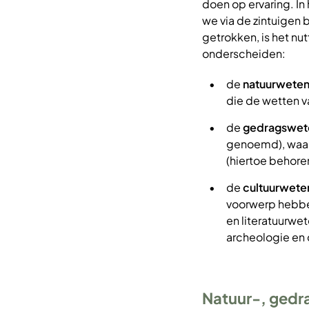
doen op ervaring. In
we via de zintuigen
getrokken, is het n
onderscheiden:
de
natuurwete
die de wetten 
de
gedragswet
genoemd), waari
(hiertoe behor
de
cultuurwet
voorwerp hebben 
en literatuurwe
archeologie en
Natuur-, gedr