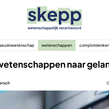
seudowetenschap
wetenschappen
complotdenke
 wetenschappen naar gela
ersch
0