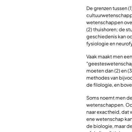
De grenzen tussen (
cultuurwetenschappen
wetenschappen over h
(2) thuishoren; de st
geschiedenis kan oo
fysiologie en neurof
Vaak maakt men een
"geesteswetenschap
moeten dan (2) en (3
methodes van bijvoo
de filologie, en bo
Soms noemt men de 
wetenschappen. Ook
naar exactheid, dat 
ene wetenschap kan 
de biologie, maar d