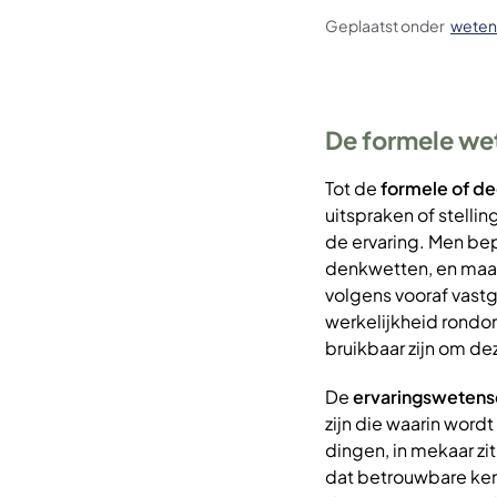
Geplaatst onder
weten
De formele we
Tot de
formele of d
uitspraken of stell
de ervaring. Men bep
denkwetten, en maakt
volgens vooraf vast
werkelijkheid rondo
bruikbaar zijn om de
De
ervaringsweten
zijn die waarin wordt
dingen, in mekaar 
dat betrouwbare kenn