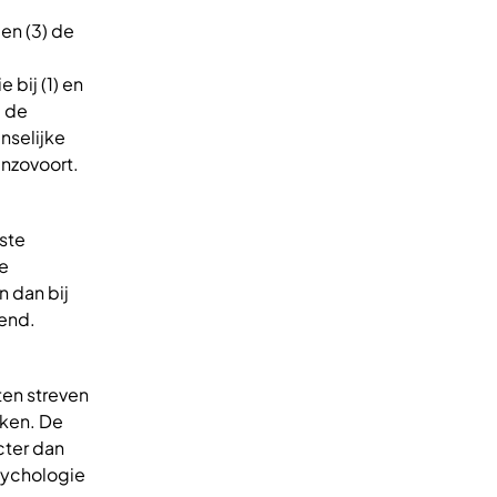
en (3) de
bij (1) en
; de
nselijke
enzovoort.
ste
de
 dan bij
dend.
en streven
iken. De
cter dan
sychologie