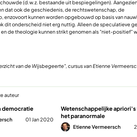
eschouwde (d.w.z. bestaande uit bespiegelingen). Aangezie
n dat ook de geschiedenis, de rechtswetenschap, de
ap, enzovoort kunnen worden opgebouwd op basis van nauw
ook dit onderscheid niet erg nuttig. Alleen de speculatieve 
en de theologie kunnen strikt genomen als "niet-positief"
erzicht van de Wijsbegeerte", cursus van Etienne Vermeersc
ze auteur
n democratie
Wetenschappelijke apriori's
het paranormale
ersch
01 Jan 2020
Afbeelding
Etienne Vermeersch
2