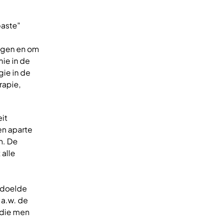
paste"
igen en om
ie in de
ie in de
rapie,
it
en aparte
n. De
 alle
edoelde
.a.w. de
 die men