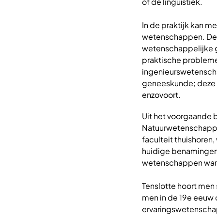
of de linguïstiek.
In de praktijk kan 
wetenschappen. Dez
wetenschappelijke 
praktische problemen
ingenieurswetenscha
geneeskunde; deze 
enzovoort.
Uit het voorgaande b
Natuurwetenschappen
faculteit thuishore
huidige benamingen z
wetenschappen ware
Tenslotte hoort me
men in de 19e eeuw 
ervaringswetenscha