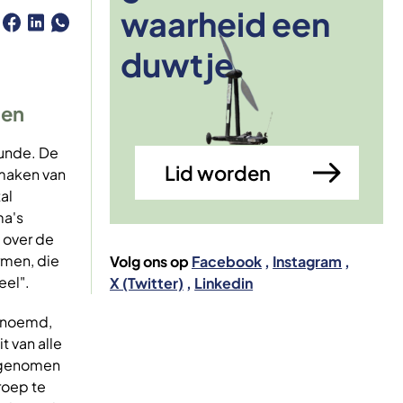
waarheid een
Afbeelding
duwtje
pen
kunde. De
Lid worden
 maken van
al
ma's
 over de
rmen, die
Volg ons op
Facebook
Instagram
eel".
X (Twitter)
Linkedin
enoemd,
t van alle
angenomen
roep te