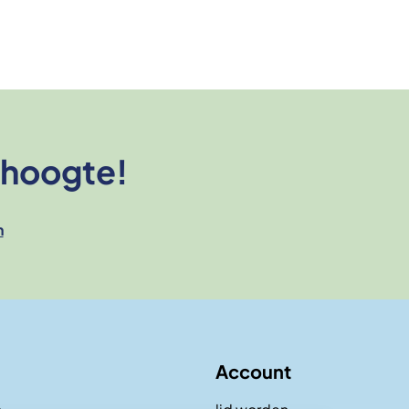
e hoogte!
n
Account