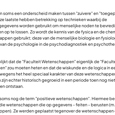
men soms een onderscheid maken tussen "zuivere" en "toege
e laatste hebben betrekking op technieken waarbij de
gegevens worden gebruikt om menselijke noden te bevred
 op te lossen. Zo wordt de kennis van de fysica en de chem
ppen gebruikt; deze van de menselijke biologie en fysiolog
van de psychologie in de psychodiagnostiek en psychothe
lijkt dat de "Faculteit Wetenschappen" eigenlijk de "Faculte
" zou moeten heten en dat de wiskunde en de logica in e
n, wegens het heel speciaal karakter van deze wetenschappe
ijn echter historisch gegroeid in een periode toen nog niet
n ontstaan.
n soms nog de term "positieve wetenschappen". Hiermee b
die wetenschappen die op gegevens - feiten - berusten (m
ppen). Ze werden geplaatst tegenover de wetenschappen