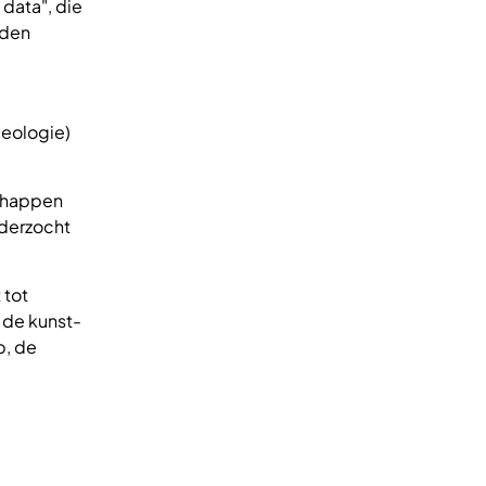
 data", die
rden
geologie)
chappen
nderzocht
 tot
, de kunst-
p, de