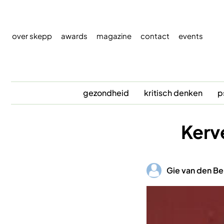
Overslaan
en
naar
over skepp
awards
magazine
contact
events
de
inhoud
gaan
gezondheid
kritisch denken
p
Kerve
Afbeelding
Gie van den B
Afbeelding