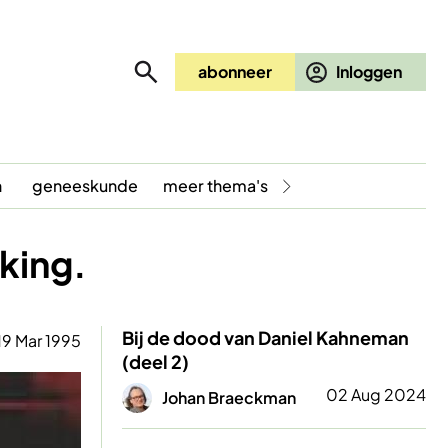
abonneer
n
geneeskunde
meer thema's
eking.
Bij de dood van Daniel Kahneman
19 Mar 1995
(deel 2)
Afbeelding
02 Aug 2024
Johan Braeckman