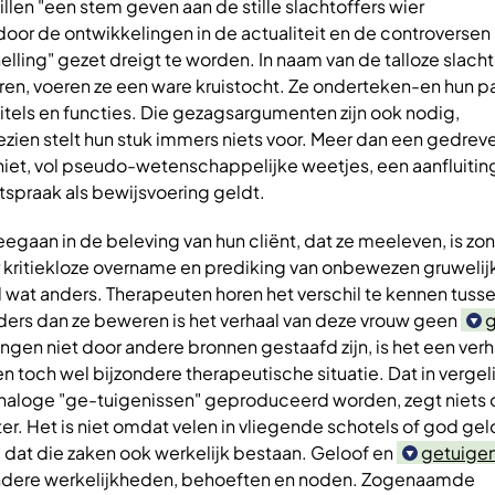
illen "een stem geven aan de stille slachtoffers wier
or de ontwikkelingen in de actualiteit en de controversen 
ling" gezet dreigt te worden. In naam van de talloze slacht
en, voeren ze een ware kruistocht. Ze onderteken-en hun p
itels en functies. Die gezagsargumenten zijn ook nodig,
zien stelt hun stuk immers niets voor. Meer dan een gedrev
 niet, vol pseudo-wetenschappelijke weetjes, een aanfluiting
spraak als bewijsvoering geldt.
egaan in de beleving van hun cliënt, dat ze meeleven, is z
 kritiekloze overname en prediking van onbewezen gruwelij
el wat anders. Therapeuten horen het verschil te kennen tuss
ders dan ze beweren is het verhaal van deze vrouw geen
g
ngen niet door andere bronnen gestaafd zijn, is het een verh
 toch wel bijzondere therapeutische situatie. Dat in vergel
aloge "ge-tuigenissen" geproduceerd worden, zegt niets 
er. Het is niet omdat velen in vliegende schotels of god ge
 dat die zaken ook werkelijk bestaan. Geloof en
getuigen
andere werkelijkheden, behoeften en noden. Zogenaamde