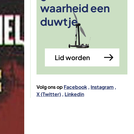
waarheid een
Afbeelding
duwtje
Lid worden
Volg ons op
Facebook
Instagram
X (Twitter)
Linkedin