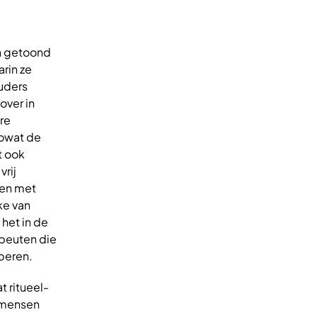
n getoond
rin ze
ouders
over in
re
zowat de
t ook
rij
 en met
ke van
het in de
apeuten die
oberen.
t ritueel-
n mensen