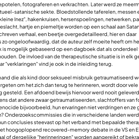
 bepotelen, fotograferen en verkrachten. Later werd ze meer
itueel-satanische sekte. Bloedstollende taferelen, messen e
"kleine Inez", hakenkruisen, hersenspoelingen, netwerken, 
slacht, hartje en piemeltje worden op een schaal aan Sata
hreven verhaal, een beetje overgedetailleerd, hier en daar
 zo ongeloofwaardig, dat de auteur zelf moeite heeft om he
k is mogelijk gebaseerd op een dagboek dat als onderdeel
ouden. De invloed van de therapeutische situatie is in elk g
ar "verklaringen" vind je ook in de inleiding terug.
and die als kind door seksueel misbruik getraumatiseerd w
geten om het zich dan terug te herinneren, wordt door vele
g gesteld. Een afdoend bewijs hiervoor werd nooit gelever
ens dat andere zwaar getraumatiseerden, slachtoffers van f
genocide bijvoorbeeld, hun ervaringen niet verdringen en z
en? Onderzoekscommissies die in verscheidene landen wer
n hun conclusies steevast op het verband met bepaalde ther
 het hoogoplopend recovered-memory debate in de VS en E
aal of dergelijke "herinneringen" worden aangereikt of bekr