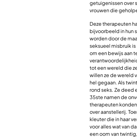
getuigenissen over s
vrouwen die geholp
Deze therapeuten ha
bijvoorbeeld in hun s
worden door de maat
seksueel misbruik is
om een bewijs aan t
verantwoordelijkheid
tot een wereld die z
willen ze de wereld 
hel gegaan. Als twin
rond seks. Ze deed 
35ste namen de onve
therapeuten konden 
over aanstellerij. T
kleuter die in haar 
voor alles wat van da
een oom van twintig