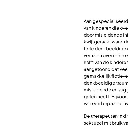
Aan gespecialiseer
van kinderen die ove
door misleidende info
kwijtgeraakt waren i
feite denkbeeldige 
verhalen over reële 
helft van de kindere
aangetoond dat veel
gemakkelijk fictieve
denkbeeldige trauma
misleidende en sugg
gaten heeft. Bijvoor
van een bepaalde hyp
De therapeuten in di
seksueel misbruik v