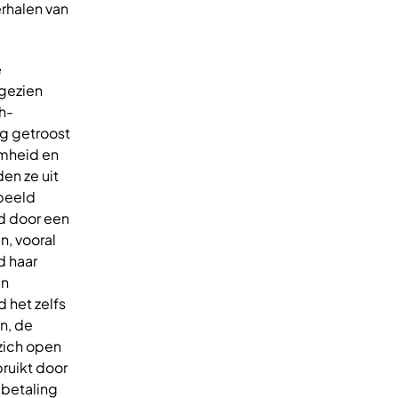
erhalen van
e
 gezien
h-
ng getroost
amheid en
en ze uit
dbeeld
ld door een
n, vooral
d haar
en
 het zelfs
n, de
 zich open
bruikt door
 betaling