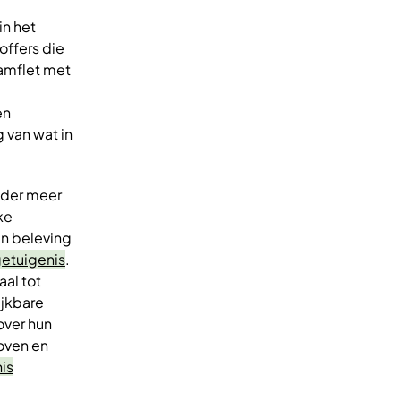
in het
offers die
amflet met
en
 van wat in
onder meer
ke
en beleving
etuigenis
.
aal tot
ijkbare
over hun
loven en
is