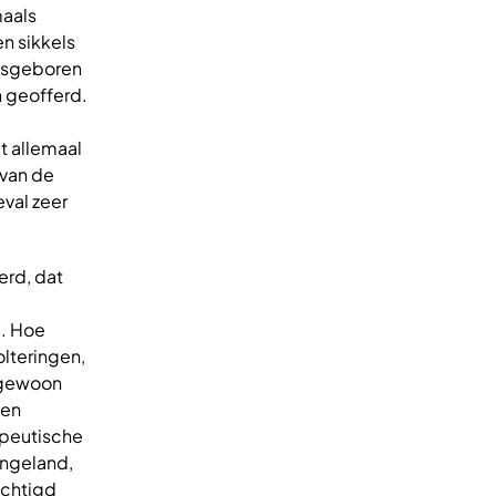
maals
n sikkels
pasgeboren
n geofferd.
t allemaal
 van de
eval zeer
erd, dat
d. Hoe
olteringen,
e gewoon
den
apeutische
ngeland,
achtigd