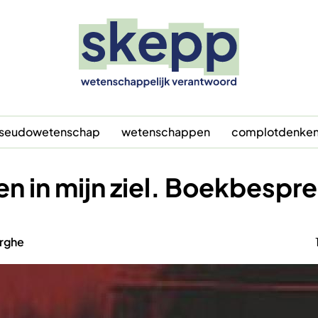
seudowetenschap
wetenschappen
complotdenke
n in mijn ziel. Boekbespr
erghe