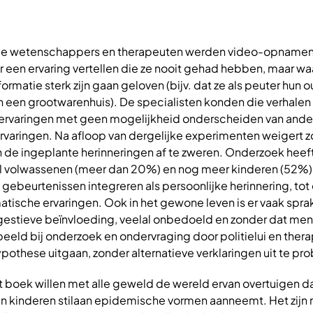
de wetenschappers en therapeuten werden video-opname
r een ervaring vertellen die ze nooit gehad hebben, maar waa
rmatie sterk zijn gaan geloven (bijv. dat ze als peuter hun 
n een grootwarenhuis). De specialisten konden die verhalen 
ervaringen met geen mogelijkheid onderscheiden van ande
ervaringen. Na afloop van dergelijke experimenten weigert 
n de ingeplante herinneringen af te zweren. Onderzoek heef
 volwassenen (meer dan 20%) en nog meer kinderen (52%) v
 gebeurtenissen integreren als persoonlijke herinnering, tot
tische ervaringen. Ook in het gewone leven is er vaak spra
estieve beïnvloeding, veelal onbedoeld en zonder dat men 
beeld bij onderzoek en ondervraging door politielui en ther
othese uitgaan, zonder alternatieve verklaringen uit te pr
t boek willen met alle geweld de wereld ervan overtuigen da
an kinderen stilaan epidemische vormen aanneemt. Het zij