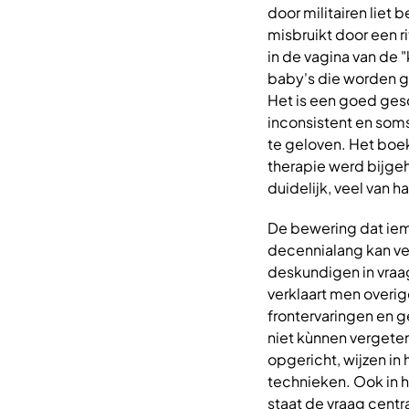
door militairen liet
misbruikt door een r
in de vagina van de 
baby's die worden ge
Het is een goed gesc
inconsistent en soms
te geloven. Het boe
therapie werd bijgeh
duidelijk, veel van ha
De bewering dat iem
decennialang kan ver
deskundigen in vraa
verklaart men overig
frontervaringen en 
niet kùnnen verget
opgericht, wijzen i
technieken. Ook in
staat de vraag centr