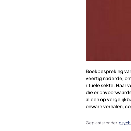
Boekbespreking van "
veertig naderde, ont
rituele sekte. Haar
die er onvoorwaardeli
alleen op vergelijkb
onware verhalen, cor
Geplaatst onder
psych