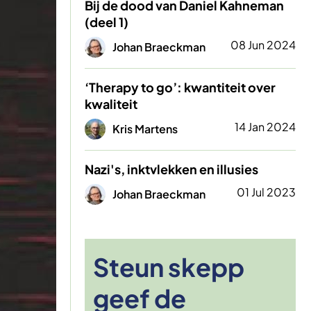
Bij de dood van Daniel Kahneman
(deel 1)
Afbeelding
08 Jun 2024
Johan Braeckman
‘Therapy to go’: kwantiteit over
kwaliteit
Afbeelding
14 Jan 2024
Kris Martens
Nazi's, inktvlekken en illusies
Afbeelding
01 Jul 2023
Johan Braeckman
Steun skepp
geef de