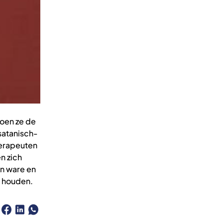
toen ze de
satanisch-
herapeuten
n zich
en ware en
n houden.