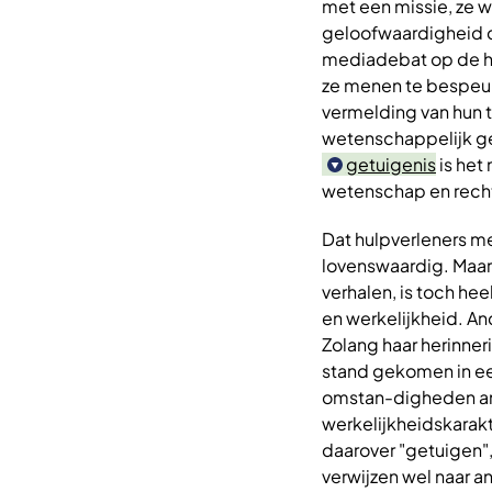
met een missie, ze w
geloofwaardigheid do
mediadebat op de hel
ze menen te bespeur
vermelding van hun t
wetenschappelijk ge
getuigenis
is het
wetenschap en recht
Dat hulpverleners me
lovenswaardig. Maar
verhalen, is toch he
en werkelijkheid. An
Zolang haar herinneri
stand gekomen in een
omstan-digheden an
werkelijkheidskarakt
daarover "getuigen",
verwijzen wel naar 