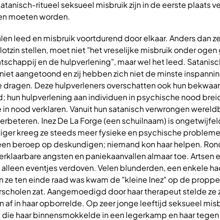
atanisch-ritueel seksueel misbruik zijn in de eerste plaats v
en moeten worden.
len leed en misbruik voortdurend door elkaar. Anders dan z
lotzin stellen, moet niet "het vreselijke misbruik onder ogen
schappij en de hulpverlening", maar wel het leed. Satanisc
 niet aangetoond en zij hebben zich niet de minste inspanni
e dragen. Deze hulpverleners overschatten ook hun bekwa
; hun hulpverlening aan individuen in psychische nood breid
e in nood verklaren. Vanuit hun satanisch verwrongen werel
verbeteren. Inez De La Forge (een schuilnaam) is ongetwijfe
tiger kreeg ze steeds meer fysieke en psychische probleme
een beroep op deskundigen; niemand kon haar helpen. Ron
rklaarbare angsten en paniekaanvallen almaar toe. Artsen 
alleen eventjes verdoven. Velen blunderden, een enkele had
oen ze ten einde raad was kwam de "kleine Inez" op de proppe
verscholen zat. Aangemoedigd door haar therapeut stelde ze
n af in haar opborrelde. Op zeer jonge leeftijd seksueel mis
, die haar binnensmokkelde in een legerkamp en haar tegen