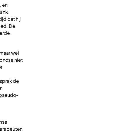
, en
bank
jd dat hij
 had. De
eerde
 maar wel
ypnose niet
or
 sprak de
en
n pseudo-
nse
herapeuten