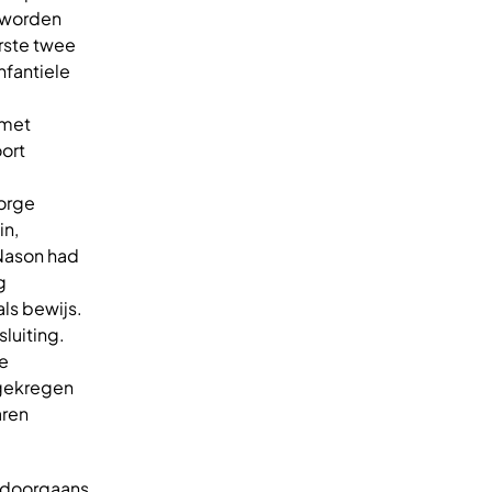
r worden
erste twee
nfantiele
 met
oort
eorge
in,
 Nason had
g
als bewijs.
luiting.
ie
ggekregen
aren
 doorgaans