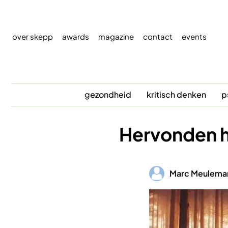
Overslaan
en
naar
over skepp
awards
magazine
contact
events
de
inhoud
gaan
gezondheid
kritisch denken
p
Hervonden h
Afbeelding
Marc Meulema
Afbeelding