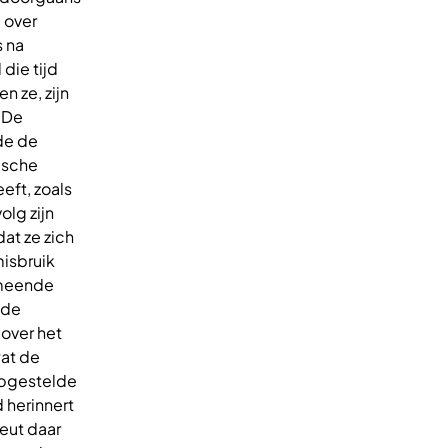
g over
 na
die tijd
n ze, zijn
? De
de de
ische
eft, zoals
lg zijn
dat ze zich
misbruik
rmeende
ide
 over het
wat de
ropgestelde
 herinnert
eut daar