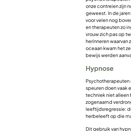
onze contreien zijn 
geweest. In de jare
voor velen nog boven
en therapeuten zo i
vrouw zich pas op twi
herinneren waarvan 
oceaan kwam het zelf
bewijs werden aanv
Hypnose
Psychotherapeuten d
speuren doen vaak e
techniek niet alleen
zogenaamd verdronge
leeftijdsregressie: 
herbeleeft op die m
Dit gebruik van hyp