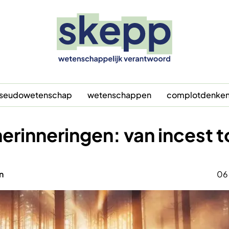
seudowetenschap
wetenschappen
complotdenke
erinneringen: van incest t
n
06