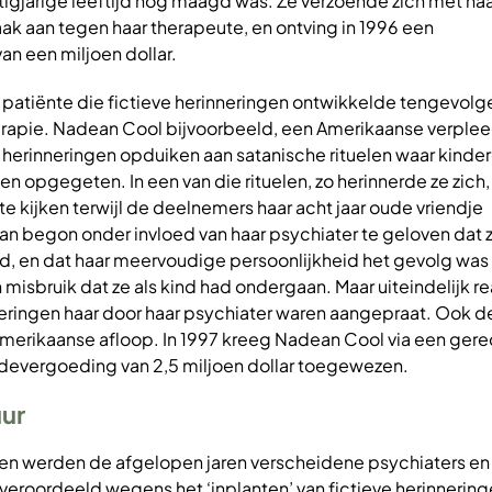
gjarige leeftijd nog maagd was. Ze verzoende zich met haar
k aan tegen haar therapeute, en ontving in 1996 een
n een miljoen dollar.
e patiënte die fictieve herinneringen ontwikkelde tengevolg
apie. Nadean Cool bijvoorbeeld, een Amerikaanse verpleeg
e herinneringen opduiken aan satanische rituelen waar kind
en opgegeten. In een van die rituelen, zo herinnerde ze zich
kijken terwijl de deelnemers haar acht jaar oude vriendje
 begon onder invloed van haar psychiater te geloven dat 
d, en dat haar meervoudige persoonlijkheid het gevolg was 
 misbruik dat ze als kind had ondergaan. Maar uiteindelijk r
neringen haar door haar psychiater waren aangepraat. Ook d
merikaanse afloop. In 1997 kreeg Nadean Cool via een gere
evergoeding van 2,5 miljoen dollar toegewezen.
uur
ten werden de afgelopen jaren verscheidene psychiaters en
eroordeeld wegens het ‘inplanten’ van fictieve herinnering