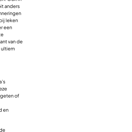
it anders
inneringen
bij leken
er een
te
ant van de
 ultiem
a’s
deze
rgeten of
d en
 de