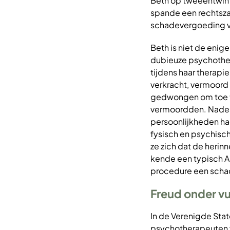
Beth op tweeëntwinti
spande een rechtszaa
schadevergoeding va
Beth is niet de enig
dubieuze psychother
tijdens haar therapi
verkracht, vermoord 
gedwongen om toe te 
vermoordden. Nadean
persoonlijkheden ha
fysisch en psychisch
ze zich dat de herin
kende een typisch A
procedure een schad
Freud onder v
In de Verenigde Sta
psychotherapeuten v