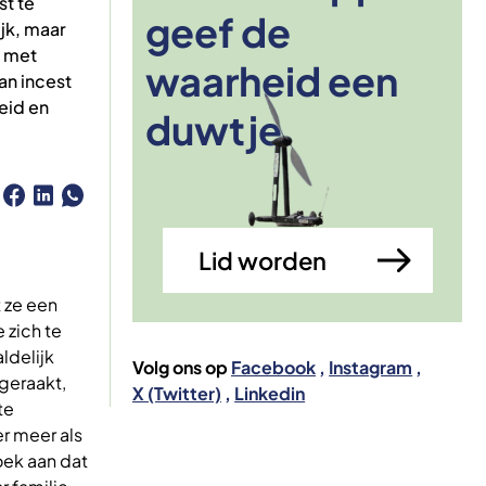
st te
geef de
jk, maar
t met
waarheid een
Afbeelding
an incest
eid en
duwtje
Lid worden
 ze een
 zich te
ldelijk
Volg ons op
Facebook
Instagram
geraakt,
X (Twitter)
Linkedin
te
r meer als
oek aan dat