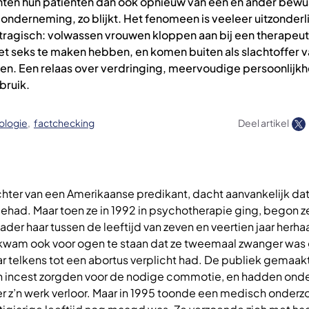
hten hun patiënten dan ook opnieuw van een en ander bewu
onderneming, zo blijkt. Het fenomeen is veeleer uitzonderli
tragisch: volwassen vrouwen kloppen aan bij een therapeu
et seks te maken hebben, en komen buiten als slachtoffer v
den. Een relaas over verdringing, meervoudige persoonlijkh
bruik.
ologie
factchecking
Deel artikel
hter van een Amerikaanse predikant, dacht aanvankelijk dat
had. Maar toen ze in 1992 in psychotherapie ging, begon ze
ader haar tussen de leeftijd van zeven en veertien jaar herhaa
 kwam ook voor ogen te staan dat ze tweemaal zwanger was 
ar telkens tot een abortus verplicht had. De publiek gemaak
 incest zorgden voor de nodige commotie, en hadden onde
r z’n werk verloor. Maar in 1995 toonde een medisch onderz