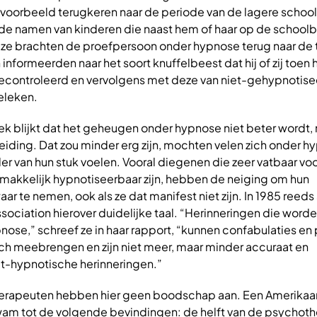
voorbeeld terugkeren naar de periode van de lagere school
de namen van kinderen die naast hem of haar op de school
e brachten de proefpersoon onder hypnose terug naar de ti
en informeerden naar het soort knuffelbeest dat hij of zij toen
econtroleerd en vervolgens met deze van niet-gehypnotis
eleken.
oek blijkt dat het geheugen onder hypnose niet beter wordt,
eiding. Dat zou minder erg zijn, mochten velen zich onder h
r van hun stuk voelen. Vooral diegenen die zeer vatbaar vo
makkelijk hypnotiseerbaar zijn, hebben de neiging om hun
ar te nemen, ook als ze dat manifest niet zijn. In 1985 reeds
ociation hierover duidelijke taal. “Herinneringen die word
ose,” schreef ze in haar rapport, “kunnen confabulaties e
ich meebrengen en zijn niet meer, maar minder accuraat en
t-hypnotische herinneringen.”
erapeuten hebben hier geen boodschap aan. Een Amerikaa
am tot de volgende bevindingen: de helft van de psychot