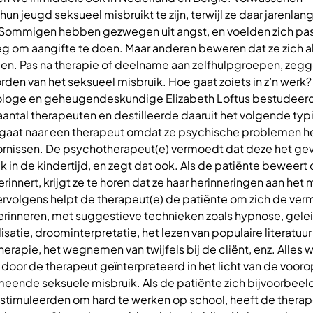
un jeugd seksueel misbruikt te zijn, terwijl ze daar jarenlan
ommigen hebben gezwegen uit angst, en voelden zich pas
g om aangifte te doen. Maar anderen beweren dat ze zich al 
en. Pas na therapie of deelname aan zelfhulpgroepen, zegge
den van het seksueel misbruik. Hoe gaat zoiets in z’n werk
loge en geheugendeskundige Elizabeth Loftus bestudeer
aantal therapeuten en destilleerde daaruit het volgende typ
 gaat naar een therapeut omdat ze psychische problemen he
ornissen. De psychotherapeut(e) vermoedt dat deze het gevo
 in de kindertijd, en zegt dat ook. Als de patiënte beweert 
erinnert, krijgt ze te horen dat ze haar herinneringen aan het 
ervolgens helpt de therapeut(e) de patiënte om zich de ve
erinneren, met suggestieve technieken zoals hypnose, gele
isatie, droominterpretatie, het lezen van populaire literatuur
rapie, het wegnemen van twijfels bij de cliënt, enz. Alles 
 door de therapeut geïnterpreteerd in het licht van de voo
eende seksuele misbruik. Als de patiënte zich bijvoorbeeld
 stimuleerden om hard te werken op school, heeft de therap