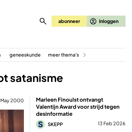
abonneer
n
geneeskunde
meer thema's
ot satanisme
Marleen Finoulst ontvangt
 May 2000
Valentijn Award voor strijd tegen
desinformatie
Afbeelding
13 Feb 2026
SKEPP