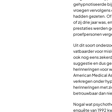
gehypnotiseerde bij
vroegen vervolgens 
hadden gezeten. Of z
of zij drie jaar was, 
prestaties werden g
proefpersonen verg
Uit dit soort onderz
vatbaarder voor misl
ook nog eens zekerde
suggestie en dus ge
herinneringen voor wa
American Medical Ass
verkregen onder hypn
herinneringen met z
betrouwbaar dan nie
Nogal wat psychoth
enquête van 1992 kw