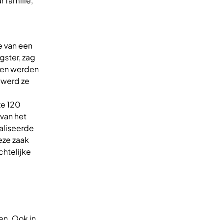
 familie,
e van een
ster, zag
eren werden
, werd ze
ze 120
van het
ealiseerde
eze zaak
chtelijke
en. Ook in