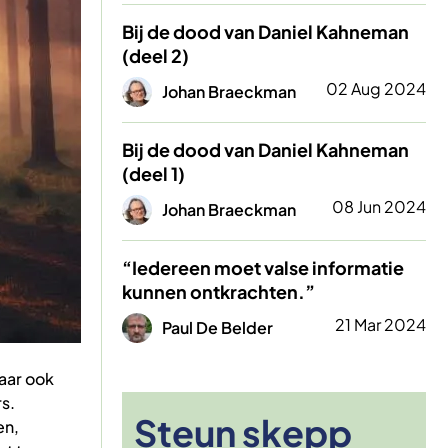
Bij de dood van Daniel Kahneman
(deel 2)
Afbeelding
02 Aug 2024
Johan Braeckman
Bij de dood van Daniel Kahneman
(deel 1)
Afbeelding
08 Jun 2024
Johan Braeckman
“Iedereen moet valse informatie
kunnen ontkrachten.”
Afbeelding
21 Mar 2024
Paul De Belder
maar ook
s.
Steun skepp
en,