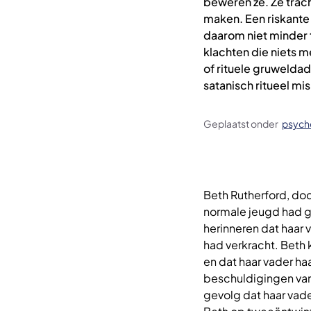
beweren ze. Ze trac
maken. Een riskante 
daarom niet minder 
klachten die niets m
of rituele gruwelda
satanisch ritueel mis
Geplaatst onder
psych
Beth Rutherford, doc
normale jeugd had ge
herinneren dat haar v
had verkracht. Beth
en dat haar vader ha
beschuldigingen van
gevolg dat haar vade