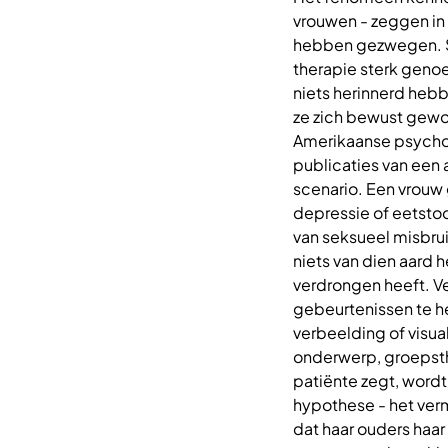
vrouwen - zeggen in h
hebben gezwegen. S
therapie sterk genoe
niets herinnerd hebb
ze zich bewust gewor
Amerikaanse psycho
publicaties van een 
scenario. Een vrouw
depressie of eetsto
van seksueel misbruik
niets van dien aard h
verdrongen heeft. V
gebeurtenissen te h
verbeelding of visual
onderwerp, groepsthe
patiënte zegt, wordt
hypothese - het verm
dat haar ouders haar