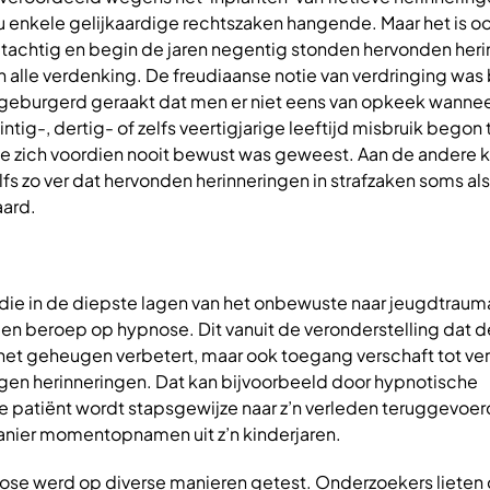
nu enkele gelijkaardige rechtszaken hangende. Maar het is oo
n tachtig en begin de jaren negentig stonden hervonden her
 alle verdenking. De freudiaanse notie van verdringing was 
ngeburgerd geraakt dat men er niet eens van opkeek wanne
ntig-, dertig- of zelfs veertigjarige leeftijd misbruik begon 
ze zich voordien nooit bewust was geweest. Aan de andere k
s zo ver dat hervonden herinneringen in strafzaken soms als
aard.
ie in de diepste lagen van het onbewuste naar jeugdtraum
en beroep op hypnose. Dit vanuit de veronderstelling dat 
 het geheugen verbetert, maar ook toegang verschaft tot ve
n herinneringen. Dat kan bijvoorbeeld door hypnotische
de patiënt wordt stapsgewijze naar z’n verleden teruggevoer
anier momentopnamen uit z’n kinderjaren.
nose werd op diverse manieren getest. Onderzoekers lieten