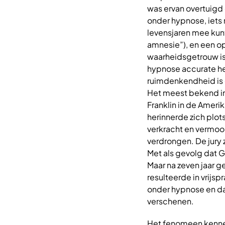
was ervan overtuigd
onder hypnose, iets 
levensjaren mee kunt
amnesie”), en een op
waarheidsgetrouw is.
hypnose accurate her
ruimdenkendheid is e
Het meest bekend in 
Franklin in de Amerik
herinnerde zich plot
verkracht en vermoor
verdrongen. De jury
Met als gevolg dat G
Maar na zeven jaar g
resulteerde in vrijs
onder hypnose en dat
verschenen.
Het fenomeen kennen