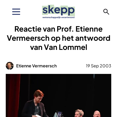
Overslaan
en
naar
de
Reactie van Prof. Etienne
inhoud
gaan
Vermeersch op het antwoord
van Van Lommel
Afbeelding
Etienne Vermeersch
19 Sep 2003
Afbeelding