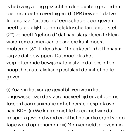
Ik heb zorgvuldig gezocht en drie punten gevonden
die ons moeten overtuigen. (1°) PR beweert dat ze
tijdens haar "uittreding" een schedelboor gezien
heeft die gelijkt op een elektrische tandenborstel;
(2°) ze heeft "gehoord" dat haar slagaderen te klein
waren en dat men aan de andere kant moest
proberen; (3°) tijdens haar "terugkeer" in het lichaam
zag ze dat opwippen. Dat moet dus het
verpletterende bewijsmateriaal zijn dat ons ertoe
noopt het naturalistisch postulaat definitief op te
geven!
(i) Zoals in het vorige geval blijven we in het
ongewisse over de vraag hoeveel tijd er verlopen is
tussen haar reanimatie en het eerste gesprek over
haar BDE. (ii) We krijgen niet te horen met wie dat
gesprek gevoerd werd en of het op audio en/of video
tape werd opgenomen. (iii) Men vermeldt al evenmin