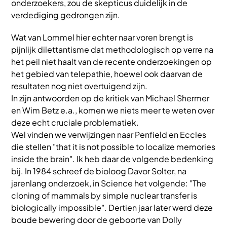
onderzoekers, zou de skepticus duidelijk in de
verdediging gedrongen zijn.
Wat van Lommel hier echter naar voren brengt is
pijnlijk dilettantisme dat methodologisch op verre na
het peil niet haalt van de recente onderzoekingen op
het gebied van telepathie, hoewel ook daarvan de
resultaten nog niet overtuigend zijn.
In zijn antwoorden op de kritiek van Michael Shermer
en Wim Betz e.a., komen we niets meer te weten over
deze echt cruciale problematiek.
Wel vinden we verwijzingen naar Penfield en Eccles
die stellen "that it is not possible to localize memories
inside the brain". Ik heb daar de volgende bedenking
bij. In 1984 schreef de bioloog Davor Solter, na
jarenlang onderzoek, in Science het volgende: "The
cloning of mammals by simple nuclear transfer is
biologically impossible". Dertien jaar later werd deze
boude bewering door de geboorte van Dolly