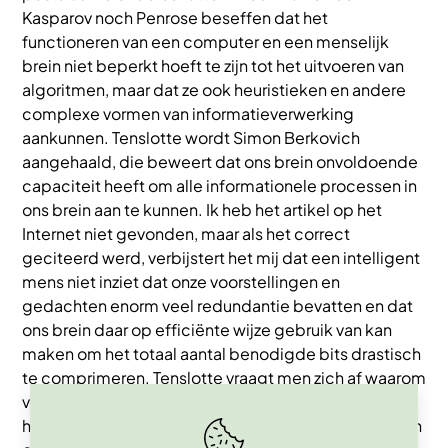
Kasparov noch Penrose beseffen dat het
functioneren van een computer en een menselijk
brein niet beperkt hoeft te zijn tot het uitvoeren van
algoritmen, maar dat ze ook heuristieken en andere
complexe vormen van informatieverwerking
aankunnen. Tenslotte wordt Simon Berkovich
aangehaald, die beweert dat ons brein onvoldoende
capaciteit heeft om alle informationele processen in
ons brein aan te kunnen. Ik heb het artikel op het
Internet niet gevonden, maar als het correct
geciteerd werd, verbijstert het mij dat een intelligent
mens niet inziet dat onze voorstellingen en
gedachten enorm veel redundantie bevatten en dat
ons brein daar op efficiënte wijze gebruik van kan
maken om het totaal aantal benodigde bits drastisch
te comprimeren. Tenslotte vraagt men zich af waarom
van Lommel er geen besef van heeft dat zijn
hypothese over een "transcendente" entiteit X waarin