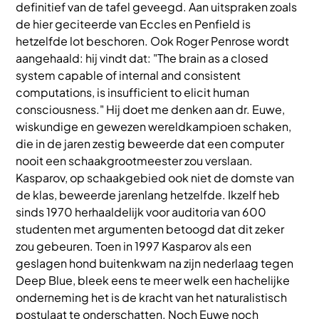
definitief van de tafel geveegd. Aan uitspraken zoals
de hier geciteerde van Eccles en Penfield is
hetzelfde lot beschoren. Ook Roger Penrose wordt
aangehaald: hij vindt dat: "The brain as a closed
system capable of internal and consistent
computations, is insufficient to elicit human
consciousness." Hij doet me denken aan dr. Euwe,
wiskundige en gewezen wereldkampioen schaken,
die in de jaren zestig beweerde dat een computer
nooit een schaakgrootmeester zou verslaan.
Kasparov, op schaakgebied ook niet de domste van
de klas, beweerde jarenlang hetzelfde. Ikzelf heb
sinds 1970 herhaaldelijk voor auditoria van 600
studenten met argumenten betoogd dat dit zeker
zou gebeuren. Toen in 1997 Kasparov als een
geslagen hond buitenkwam na zijn nederlaag tegen
Deep Blue, bleek eens te meer welk een hachelijke
onderneming het is de kracht van het naturalistisch
postulaat te onderschatten. Noch Euwe noch