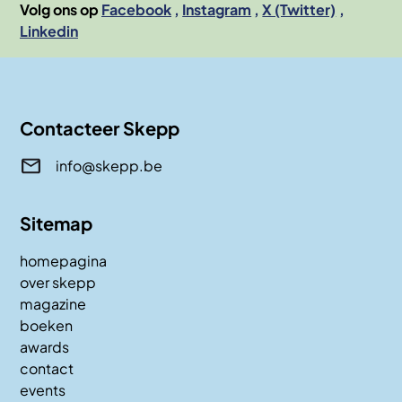
Volg ons op
Facebook
Instagram
X (Twitter)
Linkedin
Contacteer Skepp
info@skepp.be
Sitemap
homepagina
over skepp
magazine
boeken
awards
contact
events