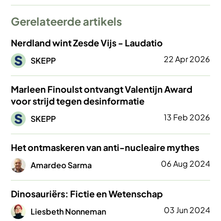
Gerelateerde artikels
Nerdland wint Zesde Vijs - Laudatio
Afbeelding
22 Apr 2026
SKEPP
Marleen Finoulst ontvangt Valentijn Award
voor strijd tegen desinformatie
Afbeelding
13 Feb 2026
SKEPP
Het ontmaskeren van anti-nucleaire mythes
Afbeelding
06 Aug 2024
Amardeo Sarma
Dinosauriërs: Fictie en Wetenschap
Afbeelding
03 Jun 2024
Liesbeth Nonneman