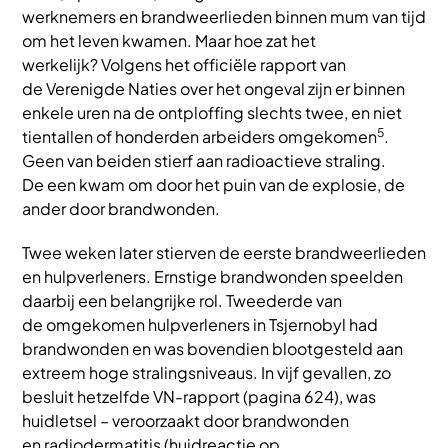
werknemers en brandweerlieden binnen mum van tijd
om het leven kwamen. Maar hoe zat het
werkelijk? Volgens het officiële rapport van
de Verenigde Naties over het ongeval zijn er binnen
enkele uren na de ontploffing slechts twee, en niet
5
tientallen of honderden arbeiders omgekomen
.
Geen van beiden stierf aan radioactieve straling.
De een kwam om door het puin van de explosie, de
ander door brandwonden.
Twee weken later stierven de eerste brandweerlieden
en hulpverleners. Ernstige brandwonden speelden
daarbij een belangrijke rol. Tweederde van
de omgekomen hulpverleners in Tsjernobyl had
brandwonden en was bovendien blootgesteld aan
extreem hoge stralingsniveaus. In vijf gevallen, zo
besluit hetzelfde VN-rapport (pagina 624), was
huidletsel – veroorzaakt door brandwonden
en radiodermatitis (huidreactie op