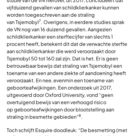
studie van de VN hierover, uit 2017, concludeert dat
vijfduizend gevallen van schildklierkanker kunnen
worden toegeschreven aan de straling
7
van Tsjernobyl
. Overigens, in eerdere studies sprak
de VN nog van 16 duizend gevallen. Aangezien
schildklierkanker een sterftecijfer van slechts 1
procent heeft, betekent dit dat de verwachte sterfte
aan schildklierkanker die werd veroorzaakt door
Tsjernobyl 50 tot 160 zal zijn. Dat is het. Er is geen
betrouwbaar bewijs dat straling van Tsjernobyl een
toename van een andere ziekte of aandoening heeft
veroorzaakt. En nee, evenmin een toename van
geboorteafwijkingen. Een onderzoek uit 2017,
uitgevoerd door Oxford University, vond “geen
overtuigend bewijs van een verhoogd risico
op geboorteafwijkingen door blootstelling aan
8
straling in besmette gebieden”
.
Toch schrijft Esquire doodleuk: “De besmetting (met