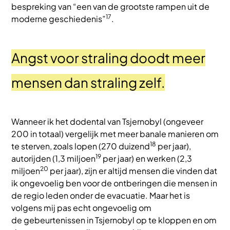
bespreking van “een van de grootste rampen uit de
17
moderne geschiedenis”
.
Angst voor straling doodt meer
mensen dan straling zelf.
Wanneer ik het dodental van Tsjernobyl (ongeveer
200 in totaal) vergelijk met meer banale manieren om
18
te sterven, zoals lopen (270 duizend
per jaar),
19
autorijden (1,3 miljoen
per jaar) en werken (2,3
20
miljoen
per jaar), zijn er altijd mensen die vinden dat
ik ongevoelig ben voor de ontberingen die mensen in
de regio leden onder de evacuatie. Maar het is
volgens mij pas echt ongevoelig om
de gebeurtenissen in Tsjernobyl op te kloppen en om