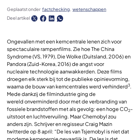
Geplaatst onder
factchecking
wetenschappen
Deel artikel
Ongevallen met een kerncentrale lenen zich voor
spectaculaire rampenfilms. Zie hoe The China
Syndrome (VS, 1979), Die Wolke (Duitsland, 2006) en
Pandora (Zuid-Korea, 2016) de angst voor
nucleaire technologie aanwakkerden. Deze films
droegen elk sterk bij tot de publieke opinievorming,
3
waarna de bouw van kerncentrales werd verhinderd
.
Mede dankzij de filmindustrie ging de
wereld onverminderd door met de verbranding van
fossiele brandstoffen met als gevolg: een hoge CO
-
2
uitstoot en luchtvervuiling. Maar Chernobyl zou
anders zijn. Schrijver en regisseur Craig Mazin
twitterde op 8 april: “De les van Tsjernobyl is niet dat
moderne kernenergie gevaarlijk is. De les is dat