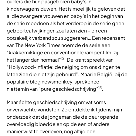
ouders die hun pasgeboren baby’s in
kinderwagens duwen. Het is moeilijk te geloven dat
al die zwangere vrouwen en baby’s in het begin van
de serie meedoen als het verderop in de serie geen
geboorteafwijkingen zou laten zien – en een
oorzakelijk verband zou suggereren… Een recensent
van The New York Times noemde de serie een
“krakkemikkige en conventionele rampenfilm, zij
12
het langer dan normaal”
. De krant spreekt van
“Hollywood-inflatie: de neiging om ons dingen te
laten zien die niet zijn gebeurd”. Maar in België, bij de
populaire blog newsmonkey, spreken ze
13
niettemin van “pure geschiedschrijving”
.
Maar échte geschiedschrijving omvat soms
onverwachte vondsten. Zo ontdekte ik tijdens mijn
onderzoek dat de jongeman die de deur opende,
overvloedig bloedde en op de een of andere
manier wist te overleven, nog altijd een