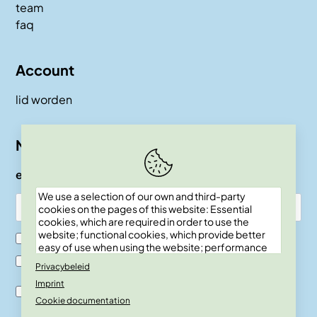
team
faq
Account
lid worden
Nieuwsbrief
e-mail
We use a selection of our own and third-party
cookies on the pages of this website: Essential
cookies, which are required in order to use the
website; functional cookies, which provide better
Ik ben SKEPP lid
easy of use when using the website; performance
cookies, which we use to generate aggregated
Ik ben geen SKEPP lid
Privacybeleid
data on website use and statistics; and marketing
Imprint
cookies, which are used to display relevant
Ik ben akkoord met de verwerkingsvoor-waarden en
content and advertising. If you choose "ACCEPT
Cookie documentation
privacy policy.
ALL", you consent to the use of all cookies. You can