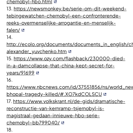
chernobyl-hbo.html
13.
https://newsmonkey.be/serie-om-dit-weekend-
tebingewatchen-chernobyl-een-confronterende-
reeks-overmenselijke-arrogantie-en-menselijk-
falen/
14.
http://ecolo.org/documents/documents_in_english/c
alexander_yuvchenko.htm
15.
https://www.ozy.com/flashback/230000-died-
in-a-damcollapse-that-china-kept-secret-for-
years/91699
16.
https://www.nbcnews.com/id/37551856/ns/world_news
bhopal-tragedy-killed/#.XO7kdCOLSCU
17.
https://www.volkskrant.nl/de-gids/dramatische-
reconstructie-van-kernramp-tsjernobyl-is-
magistraal-gedaan-innieuwe-hbo-serie-
chernobyl~bb799040/
18.