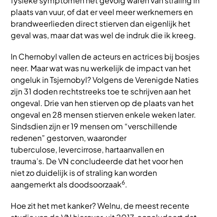
fysieke symptomen het gevolg waren van straling in
plaats van vuur, of dat er veel meer werknemers en
brandweerlieden direct stierven dan eigenlijk het
geval was, maar dat was wel de indruk die ik kreeg.
In Chernobyl vallen de acteurs en actrices bij bosjes
neer. Maar wat was nu werkelijk de impact van het
ongeluk in Tsjernobyl? Volgens de Verenigde Naties
zijn 31 doden rechtstreeks toe te schrijven aan het
ongeval. Drie van hen stierven op de plaats van het
ongeval en 28 mensen stierven enkele weken later.
Sindsdien zijn er 19 mensen om “verschillende
redenen” gestorven, waaronder
tuberculose, levercirrose, hartaanvallen en
trauma’s. De VN concludeerde dat het voor hen
niet zo duidelijk is of straling kan worden
6
aangemerkt als doodsoorzaak
.
Hoe zit het met kanker? Welnu, de meest recente