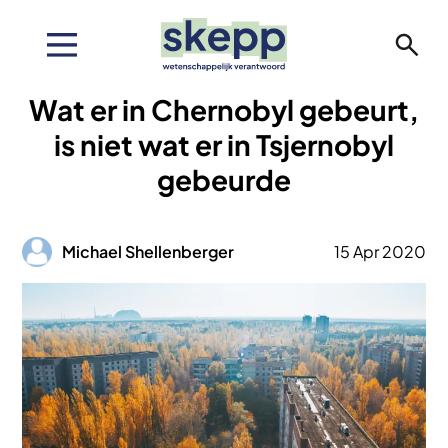
Overslaan
en
naar
de
Wat er in Chernobyl gebeurt,
inhoud
gaan
is niet wat er in Tsjernobyl
gebeurde
Afbeelding
Michael Shellenberger
15 Apr 2020
Afbeelding