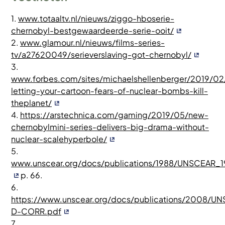
1.
www.totaaltv.nl/nieuws/ziggo-hboserie-
chernobyl-bestgewaardeerde-serie-ooit/
2.
www.glamour.nl/nieuws/films-series-
tv/a27620049/serieverslaving-got-chernobyl/
3.
www.forbes.com/sites/michaelshellenberger/2019/02
letting-your-cartoon-fears-of-nuclear-bombs-kill-
theplanet/
4.
https://arstechnica.com/gaming/2019/05/new-
chernobylmini-series-delivers-big-drama-without-
nuclear-scalehyperbole/
5.
www.unscear.org/docs/publications/1988/UNSCEAR_1
p. 66.
6.
https://www.unscear.org/docs/publications/2008/
D-CORR.pdf
7.