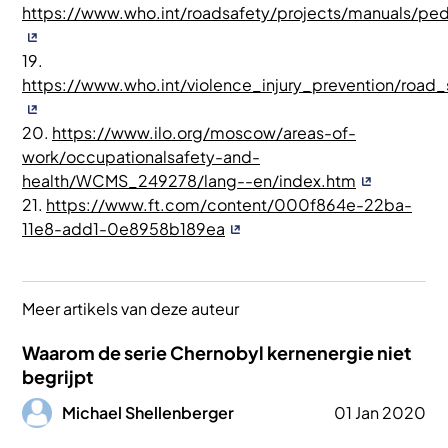
https://www.who.int/roadsafety/projects/manuals/ped
19.
https://www.who.int/violence_injury_prevention/road_
20.
https://www.ilo.org/moscow/areas-of-
work/occupationalsafety-and-
health/WCMS_249278/lang--en/index.htm
21.
https://www.ft.com/content/000f864e-22ba-
11e8-add1-0e8958b189ea
Meer artikels van deze auteur
Waarom de serie Chernobyl kernenergie niet
begrijpt
Afbeelding
Michael Shellenberger
01 Jan 2020