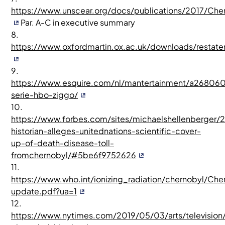
https://www.unscear.org/docs/publications/2017/Ch
Par. A-C in executive summary
8.
https://www.oxfordmartin.ox.ac.uk/downloads/rest
9.
https://www.esquire.com/nl/mantertainment/a268060
serie-hbo-ziggo/
10.
https://www.forbes.com/sites/michaelshellenberger/
historian-alleges-unitednations-scientific-cover-
up-of-death-disease-toll-
fromchernobyl/#5be6f9752626
11.
https://www.who.int/ionizing_radiation/chernobyl/Che
update.pdf?ua=1
12.
https://www.nytimes.com/2019/05/03/arts/television