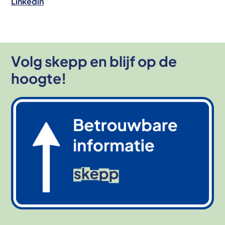
Linkedin
Volg skepp en blijf op de
hoogte!
Afbeelding