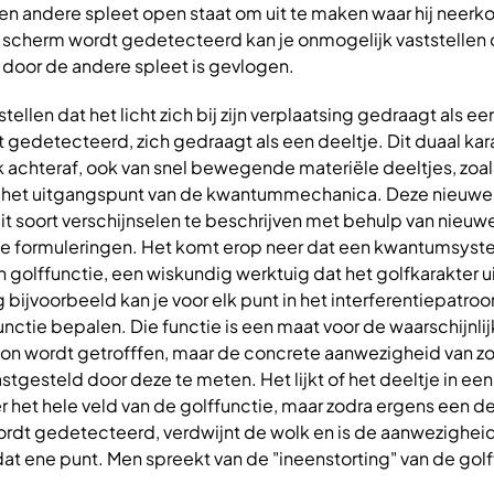
en andere spleet open staat om uit te maken waar hij neerk
t scherm wordt gedetecteerd kan je onmogelijk vaststellen 
 door de andere spleet is gevlogen.
llen dat het licht zich bij zijn verplaatsing gedraagt als een
 gedetecteerd, zich gedraagt als een deeltje. Dit duaal kar
eek achteraf, ook van snel bewegende materiële deeltjes, zoal
 het uitgangspunt van de kwantummechanica. Deze nieuwe 
dit soort verschijnselen te beschrijven met behulp van nieuwe
ge formuleringen. Het komt erop neer dat een kwantumsys
golffunctie, een wiskundig werktuig dat het golfkarakter ui
 bijvoorbeeld kan je voor elk punt in het interferentiepatro
nctie bepalen. Die functie is een maat voor de waarschijnli
ton wordt getrofffen, maar de concrete aanwezigheid van zo
stgesteld door deze te meten. Het lijkt of het deeltje in een
r het hele veld van de golffunctie, maar zodra ergens een de
rdt gedetecteerd, verdwijnt de wolk en is de aanwezigheid
dat ene punt. Men spreekt van de "ineenstorting" van de golf