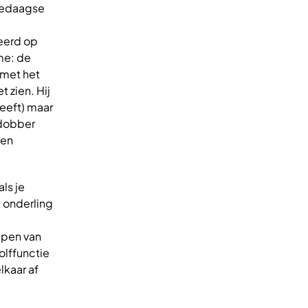
lledaagse
reerd op
me: de
 met het
t zien. Hij
heeft) maar
e dobber
een
ls je
e onderling
ppen van
olffunctie
lkaar af