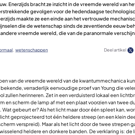
uw. Enerzijds bracht ze inzicht in de vreemde wereld van he
erstrekkende gevolgen voor de hedendaagse technologis
erzijds maakte ze een einde aan het vertrouwde mechanis
ijnselen die de wetenschap sinds de zeventiende eeuw beh
 andere vreemde wereld, die van de paranormale verschijn
ormaal
wetenschappen
Deel artikel
ben van de vreemde wereld van de kwantummechanica ku
 bekende, verraderlijk eenvoudige proef van Young die velen
l zullen herinneren. Zet in een verduisterd lokaal een lichtb
m en scherm de lamp af met een plaat voorzien van twee d
 Wat gebeurt er? Als het licht maar door één spleet kan, wor
 licht geprojecteerd tot één heldere streep (en een klein de
scherm verspreid). Maar als het licht door de twee strepen ga
isselend heldere en donkere banden. De verklaring is: de 