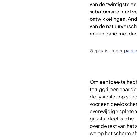
van de twintigste ee
subatomaire, met v
ontwikkelingen. And
van de natuurversch
er een band met die
Geplaatst onder
paran
Om een idee te heb
teruggrijpen naar de
de fysicales op schoo
voor een beeldscher
evenwijdige spleten.
grootst deel van het
over de rest van het 
we op het scherm afw