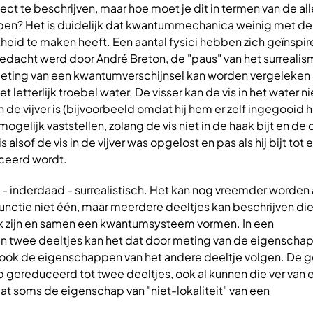
fect te beschrijven, maar hoe moet je dit in termen van de a
jpen? Het is duidelijk dat kwantummechanica weinig met de
heid te maken heeft. Een aantal fysici hebben zich geïnspi
edacht werd door André Breton, de "paus" van het surrealis
meting van een kwantumverschijnsel kan worden vergeleken
et letterlijk troebel water. De visser kan de vis in het water nie
n de vijver is (bijvoorbeeld omdat hij hem er zelf ingegooid 
onmogelijk vaststellen, zolang de vis niet in de haak bijt en d
alsof de vis in de vijver was opgelost en pas als hij bijt tot 
ceerd wordt.
 - inderdaad - surrealistisch. Het kan nog vreemder worden a
functie niet één, maar meerdere deeltjes kan beschrijven di
ijk zijn en samen een kwantumsysteem vormen. In een
 twee deeltjes kan het dat door meting van de eigenscha
ook de eigenschappen van het andere deeltje volgen. De g
p gereduceerd tot twee deeltjes, ook al kunnen die ver van e
t soms de eigenschap van "niet-lokaliteit" van een