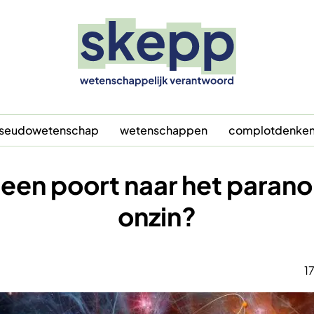
seudowetenschap
wetenschappen
complotdenke
n poort naar het paranorm
onzin?
1