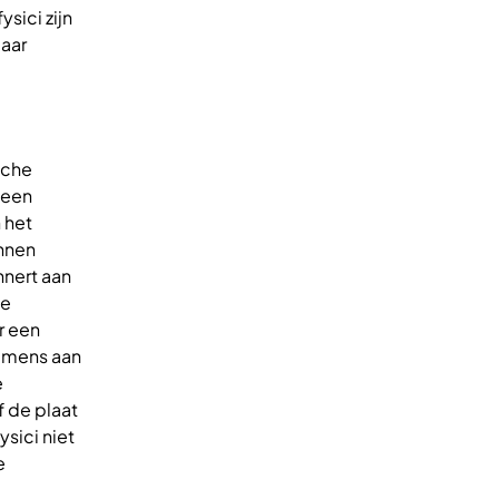
sici zijn
maar
sche
 een
 het
ennen
nnert aan
le
r een
n mens aan
e
f de plaat
ysici niet
e