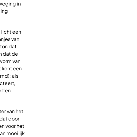
weging in
ging
licht een
anjes van
ton dat
n dat de
 vorm van
 licht een
md): als
cteert,
offen
er van het
 dat door
en voor het
an moeilijk