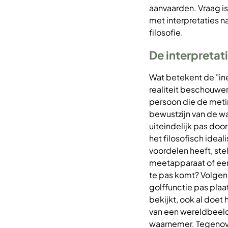
aanvaarden. Vraag is
met interpretaties n
filosofie.
De interpretat
Wat betekent de "ine
realiteit beschouwe
persoon die de meti
bewustzijn van de w
uiteindelijk pas doo
het filosofisch idea
voordelen heeft, ste
meetapparaat of een
te pas komt? Volgens
golffunctie pas plaa
bekijkt, ook al doet 
van een wereldbeeld
waarnemer. Tegenov