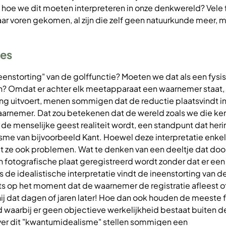
 hoe we dit moeten interpreteren in onze denkwereld? Vele fy
aar voren gekomen, al zijn die zelf geen natuurkunde meer, 
ies
enstorting" van de golffunctie? Moeten we dat als een fysi
n? Omdat er achter elk meetapparaat een waarnemer staat,
ng uitvoert, menen sommigen dat de reductie plaatsvindt in
aarnemer. Dat zou betekenen dat de wereld zoals we die k
r de menselijke geest realiteit wordt, een standpunt dat heri
lisme van bijvoorbeeld Kant. Hoewel deze interpretatie enke
lt ze ook problemen. Wat te denken van een deeltje dat doo
 fotografische plaat geregistreerd wordt zonder dat er ee
 de idealistische interpretatie vindt de ineenstorting van d
ts op het moment dat de waarnemer de registratie afleest o
hij dat dagen of jaren later! Hoe dan ook houden de meeste f
 waarbij er geen objectieve werkelijkheid bestaat buiten d
er dit "kwantumidealisme" stellen sommigen een