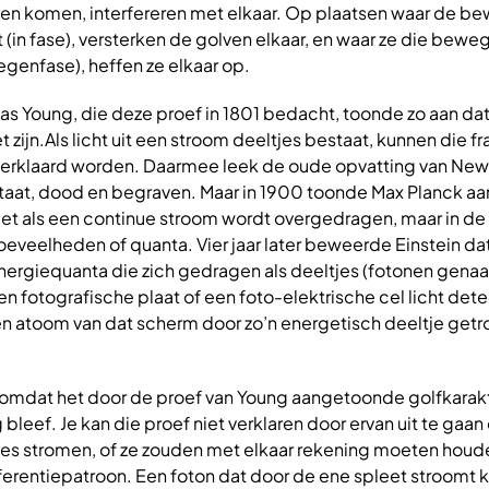
ten komen, interfereren met elkaar. Op plaatsen waar de be
lt (in fase), versterken de golven elkaar, en waar ze die bewe
tegenfase), heffen ze elkaar op.
 Young, die deze proef in 1801 bedacht, toonde zo aan dat 
 zijn.Als licht uit een stroom deeltjes bestaat, kunnen die fr
t verklaard worden. Daarmee leek de oude opvatting van New
estaat, dood en begraven. Maar in 1900 toonde Max Planck aa
 niet als een continue stroom wordt overgedragen, maar in de
oeveelheden of quanta. Vier jaar later beweerde Einstein dat
nergiequanta die zich gedragen als deeltjes (fotonen genaa
 fotografische plaat of een foto-elektrische cel licht dete
n atoom van dat scherm door zo’n energetisch deeltje getr
 omdat het door de proef van Young aangetoonde golfkarakt
 bleef. Je kan die proef niet verklaren door ervan uit te gaan
jes stromen, of ze zouden met elkaar rekening moeten houd
ferentiepatroon. Een foton dat door de ene spleet stroomt k