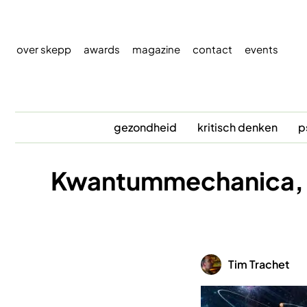
Overslaan
en
naar
over skepp
awards
magazine
contact
events
de
inhoud
gaan
gezondheid
kritisch denken
p
Kwantummechanica, ee
Afbeelding
Tim Trachet
Afbeelding