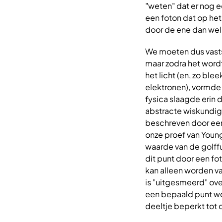
"weten" dat er nog e
een foton dat op he
door de ene dan wel
We moeten dus vastste
maar zodra het wordt
het licht (en, zo bl
elektronen), vormde
fysica slaagde erin 
abstracte wiskundi
beschreven door een 
onze proef van Young
waarde van de golffu
dit punt door een fo
kan alleen worden va
is "uitgesmeerd" ove
een bepaald punt wo
deeltje beperkt tot 