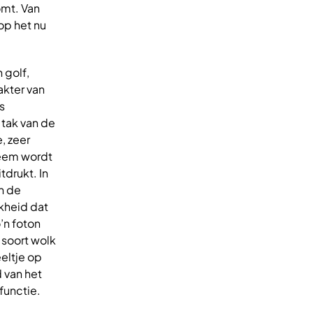
omt. Van
op het nu
 golf,
akter van
s
tak van de
, zeer
teem wordt
tdrukt. In
on de
jkheid dat
’n foton
 soort wolk
eltje op
 van het
functie.