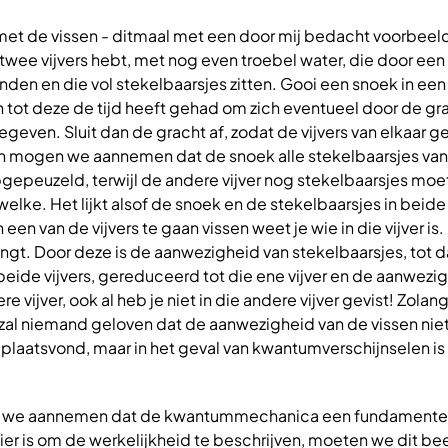
met de vissen - ditmaal met een door mij bedacht voorbeeld
e twee vijvers hebt, met nog even troebel water, die door een
onden en die vol stekelbaarsjes zitten. Gooi een snoek in een
n tot deze de tijd heeft gehad om zich eventueel door de gr
begeven. Sluit dan de gracht af, zodat de vijvers van elkaar 
en mogen we aannemen dat de snoek alle stekelbaarsjes van 
 opgepeuzeld, terwijl de andere vijver nog stekelbaarsjes moe
elke. Het lijkt alsof de snoek en de stekelbaarsjes in beide v
een van de vijvers te gaan vissen weet je wie in die vijver is. 
ngt. Door deze is de aanwezigheid van stekelbaarsjes, tot d
eide vijvers, gereduceerd tot die ene vijver en de aanwezi
e vijver, ook al heb je niet in die andere vijver gevist! Zolan
zal niemand geloven dat de aanwezigheid van de vissen niet
plaatsvond, maar in het geval van kwantumverschijnselen is
s we aannemen dat de kwantummechanica een fundamentel
er is om de werkelijkheid te beschrijven, moeten we dit be