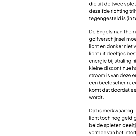
die uit de twee sple
dezelfde richting tri
tegengesteld is (in 
De Engelsman Thomas
golfverschijnsel moet
licht en donker nie
licht uit deeltjes b
energie bij straling
kleine discontinue h
stroom is van deze e
een beeldscherm, een
komt dat doordat ee
wordt.
Dat is merkwaardig,
licht toch nog geldig
beide spleten deelt
vormen van het inter