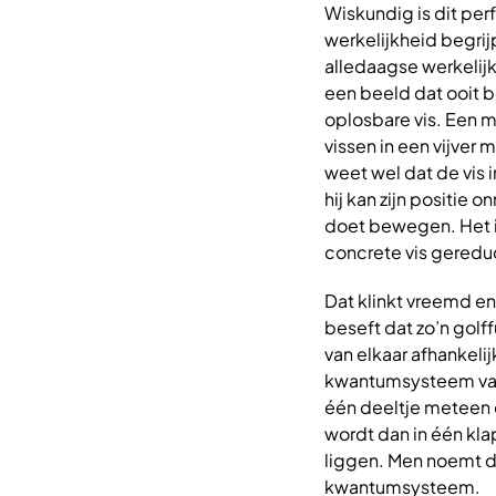
Wiskundig is dit per
werkelijkheid begri
alledaagse werkelijk
een beeld dat ooit b
oplosbare vis. Een 
vissen in een vijver m
weet wel dat de vis i
hij kan zijn positie 
doet bewegen. Het is 
concrete vis geredu
Dat klinkt vreemd en
beseft dat zo’n golf
van elkaar afhankel
kwantumsysteem van
één deeltje meteen 
wordt dan in één kla
liggen. Men noemt da
kwantumsysteem.