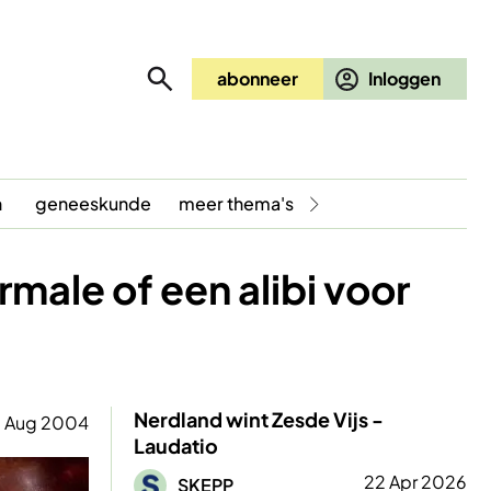
abonneer
n
geneeskunde
meer thema's
ale of een alibi voor
Nerdland wint Zesde Vijs -
7 Aug 2004
Laudatio
Afbeelding
22 Apr 2026
SKEPP