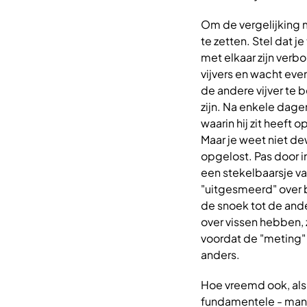
Om de vergelijking 
te zetten. Stel dat j
met elkaar zijn verb
vijvers en wacht eve
de andere vijver te 
zijn. Na enkele dag
waarin hij zit heeft
Maar je weet niet dew
opgelost. Pas door in 
een stekelbaarsje va
"uitgesmeerd" over b
de snoek tot de ander
over vissen hebben, 
voordat de "meting" 
anders.
Hoe vreemd ook, al
fundamentele - mani