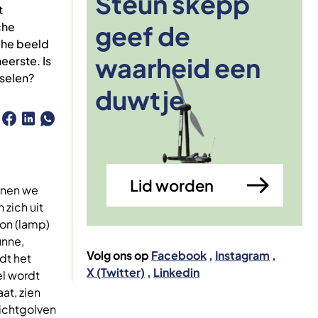
Steun skepp
t
che
geef de
che beeld
waarheid een
eerste. Is
Afbeelding
selen?
duwtje
Lid worden
nnen we
 zich uit
ron (lamp)
unne,
Volg ons op
Facebook
Instagram
dt het
X (Twitter)
Linkedin
el wordt
at, zien
lichtgolven