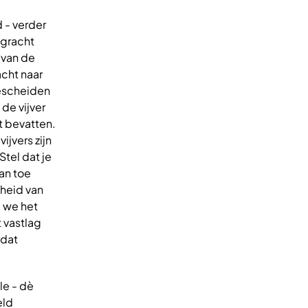
 - verder
 gracht
 van de
acht naar
gescheiden
de vijver
t bevatten.
ijvers zijn
Stel dat je
an toe
gheid van
g we het
 vastlag
 dat
e - dè
eld