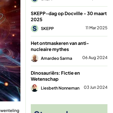
SKEPP-dag op Docville - 30 maart
2025
Afbeelding
11 Mar 2025
SKEPP
Het ontmaskeren van anti-
nucleaire mythes
Afbeelding
06 Aug 2024
Amardeo Sarma
Dinosauriërs: Fictie en
Wetenschap
Afbeelding
03 Jun 2024
Liesbeth Nonneman
mwenteling