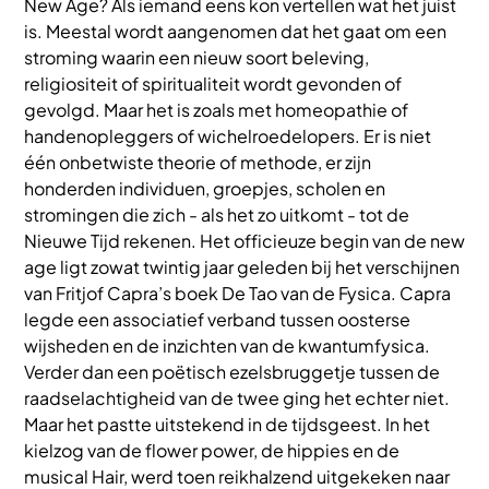
New Age? Als iemand eens kon vertellen wat het juist
is. Meestal wordt aangenomen dat het gaat om een
stroming waarin een nieuw soort beleving,
religiositeit of spiritualiteit wordt gevonden of
gevolgd. Maar het is zoals met homeopathie of
handenopleggers of wichelroedelopers. Er is niet
één onbetwiste theorie of methode, er zijn
honderden individuen, groepjes, scholen en
stromingen die zich - als het zo uitkomt - tot de
Nieuwe Tijd rekenen. Het officieuze begin van de new
age ligt zowat twintig jaar geleden bij het verschijnen
van Fritjof Capra’s boek De Tao van de Fysica. Capra
legde een associatief verband tussen oosterse
wijsheden en de inzichten van de kwantumfysica.
Verder dan een poëtisch ezelsbruggetje tussen de
raadselachtigheid van de twee ging het echter niet.
Maar het pastte uitstekend in de tijdsgeest. In het
kielzog van de flower power, de hippies en de
musical Hair, werd toen reikhalzend uitgekeken naar