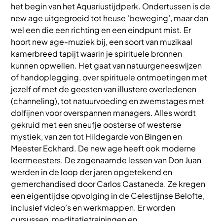
het begin van het Aquariustijdperk. Ondertussen is de
new age uitgegroeid tot heuse ‘beweging’, maar dan
wel een die een richting en een eindpunt mist. Er
hoort new age-muziek bij, een soort van muzikaal
kamerbreed tapijt waarin je spirituele bronnen
kunnen opwellen. Het gaat van natuurgeneeswijzen
of handoplegging, over spirituele ontmoetingen met
jezelf of met de geesten van illustere overledenen
(channeling), tot natuurvoeding en zwemstages met
dolfijnen voor overspannen managers. Alles wordt
gekruid met een sneufje oosterse of westerse
mystiek, van zen tot Hildegarde von Bingen en
Meester Eckhard. De new age heeft ook moderne
leermeesters. De zogenaamde lessen van Don Juan
werden in de loop der jaren opgetekend en
gemerchandised door Carlos Castaneda. Ze kregen
een eigentijdse opvolging in de Celestijnse Belofte,
inclusief video’s en werkmappen. Er worden
cursussen, meditatietrainingen en