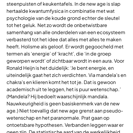
steenpuisten of keukentafels. In de new age is slap
hertaalde kwantumfysica in combinatie met wat
psychologie van de koude grond echter de sleutel
tot het geluk. Net zo wordt de onbetwistbare
samenhang van alle onderdelen van een ecosysteem
verbasterd tot het idee dat alles met alles te maken
heeft. Holisme als geloof. Er wordt gegoocheld met
termen als ‘energie’ of ‘kracht’, die ‘in de groep
geworpen wordt’ of zichtbaar wordt in een aura. Voor
Ronald Heijn is het duidelijk: ‘Je bent energie, en
uiteindelijk gaat het zich verdichten. Via mandela’s en
chakra’s en klieren komt het tot je. Dat is gewoon
academisch uit te leggen, het is puur wetenschap.’
(Mandela? Hij bedoelt waarschijnlijk mandala.
Nauwkeurigheid is geen basiskenmerk van de new
age.) Niet toevallig dat new age grenst aan pseudo-
wetenschap en het paranormale. Prat gaan op
ontoetsbare hypothesen. Verbanden leggen waar er
geen zijn. De statistische aard van de werkelijkheid