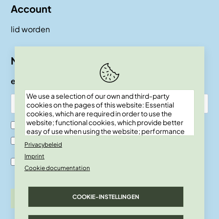
Account
lid worden
Nieuwsbrief
e-mail
We use a selection of our own and third-party
cookies on the pages of this website: Essential
cookies, which are required in order to use the
website; functional cookies, which provide better
Ik ben SKEPP lid
easy of use when using the website; performance
cookies, which we use to generate aggregated
Ik ben geen SKEPP lid
Privacybeleid
data on website use and statistics; and marketing
Imprint
cookies, which are used to display relevant
Ik ben akkoord met de verwerkingsvoor-waarden en
content and advertising. If you choose "ACCEPT
Cookie documentation
privacy policy.
ALL", you consent to the use of all cookies. You can
accept and reject individual cookie types and
revoke your consent for the future at any time
COOKIE-INSTELLINGEN
inschrijven
under "Settings".