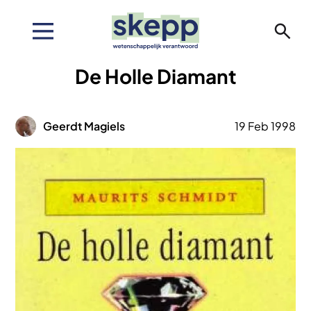
Overslaan
en
naar
de
De Holle Diamant
inhoud
gaan
Afbeelding
Geerdt Magiels
19 Feb 1998
Afbeelding