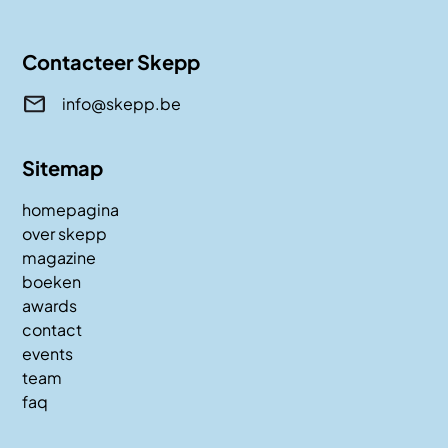
Contacteer Skepp
info@skepp.be
Sitemap
homepagina
over skepp
magazine
boeken
awards
contact
events
team
faq