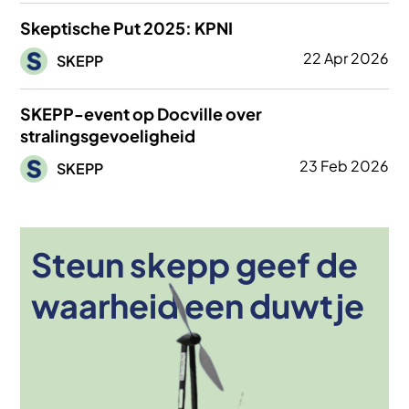
Skeptische Put 2025: KPNI
Afbeelding
22 Apr 2026
SKEPP
SKEPP-event op Docville over
stralingsgevoeligheid
Afbeelding
23 Feb 2026
SKEPP
Steun skepp geef de
Afbeelding
waarheid een duwtje