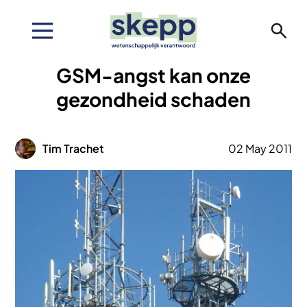
Overslaan
en
naar
de
GSM-angst kan onze
inhoud
gaan
gezondheid schaden
Afbeelding
Tim Trachet
02 May 2011
Afbeelding