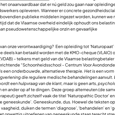
 het onaanvaardbaar dat er nú geld zou gaan naar opleiding
werkers opleveren. Wanneer er concrete gezondheidscla
ovendien publieke middelen ingezet worden, kunnen we n
 tijd dat de Vlaamse overheid eindelijk ophoudt ons belasti
aan pseudowetenschappelijke onzin en gevaarlijke
 van onze verontwaardiging? Een opleiding tot ‘Naturopaat’
 die deels kan betaald worden met de KMO-cheque (VLAIO) o
VDAB) – telkens met geld van de Vlaamse belastingbetaler
inrichtende “Schoonheidsschool - Centrum Voor Avondonderw
is een onderbouwde, alternatieve therapie. Het is een vorm
verlening die reguliere medische behandelingen aanvult.
rdt een hulpvraag van de klant, maar is geen arts, psycho
n en ander op af te dingen. Deze groep alterneuten (de sa
erapeut) geeft zichzelf vaak de titel ‘Naturopathic Doctor’ en
he geneeskunde’. Geneeskunde, dus. Hoewel de teksten o
n vaagheid, duiken de termen ‘diagnose’, ‘behandelen’ en ‘
t onwettig uitoefenen van geneeskunde staan terecht str