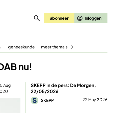
abonneer
n
geneeskunde
meer thema's
VDAB nu!
SKEPP in de pers: De Morgen,
5 Aug
22/05/2026
020
Afbeelding
22 May 2026
SKEPP