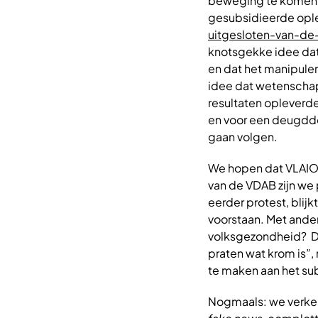
beweging te komen in
gesubsidieerde ople
uitgesloten-van-de
knotsgekke idee dat 
en dat het manipulere
idee dat wetenschap
resultaten opleverde
en voor een deugdd
gaan volgen.
We hopen dat VLAIO v
van de VDAB zijn we 
eerder protest, blij
voorstaan. Met ande
volksgezondheid? De V
praten wat krom is”,
te maken aan het sub
Nogmaals: we verker