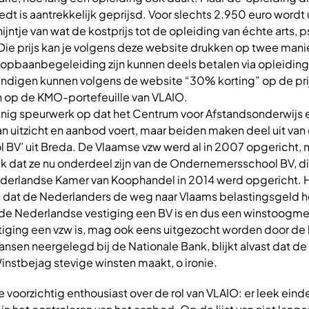
dt is aantrekkelijk geprijsd. Voor slechts 2.950 euro wordt 
ijntje van wat de kostprijs tot de opleiding van échte arts,
 Die prijs kan je volgens deze website drukken op twee mani
oopbaanbegeleiding zijn kunnen deels betalen via opleidi
andigen kunnen volgens de website “30% korting” op de prij
 op de KMO-portefeuille van VLAIO.
nig speurwerk op dat het Centrum voor Afstandsonderwijs 
n uitzicht en aanbod voert, maar beiden maken deel uit van
BV’ uit Breda. De Vlaamse vzw werd al in 2007 opgericht, 
jk dat ze nu onderdeel zijn van de Ondernemersschool BV, d
erlandse Kamer van Koophandel in 2014 werd opgericht. H
 dat de Nederlanders de weg naar Vlaams belastingsgeld
 Nederlandse vestiging een BV is en dus een winstoogmer
tiging een vzw is, mag ook eens uitgezocht worden door d
alansen neergelegd bij de Nationale Bank, blijkt alvast dat d
nstbejag stevige winsten maakt, o ironie.
 voorzichtig enthousiast over de rol van VLAIO: er leek einde