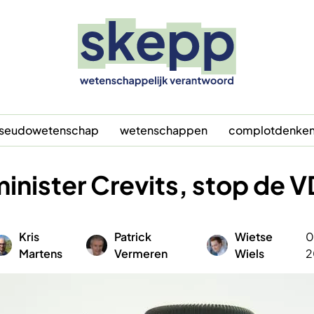
seudowetenschap
wetenschappen
complotdenke
inister Crevits, stop de 
Kris
Patrick
Wietse
0
fbeelding
Afbeelding
Afbeelding
Martens
Vermeren
Wiels
2