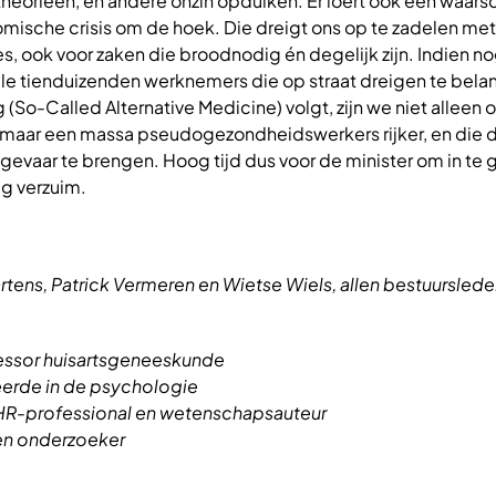
heoriëen, en andere onzin opduiken. Er loert ook een waarsch
mische crisis om de hoek. Die dreigt ons op te zadelen met
es, ook voor zaken die broodnodig én degelijk zijn. Indien n
ele tienduizenden werknemers die op straat dreigen te belan
So-Called Alternative Medicine) volgt, zijn we niet alleen 
, maar een massa pseudogezondheidswerkers rijker, en die 
 gevaar te brengen. Hoog tijd dus voor de minister om in te g
ig verzuim.
artens, Patrick Vermeren en Wietse Wiels, allen bestuurslede
fessor huisartsgeneeskunde
eerde in de psychologie
 HR-professional en wetenschapsauteur
 en onderzoeker