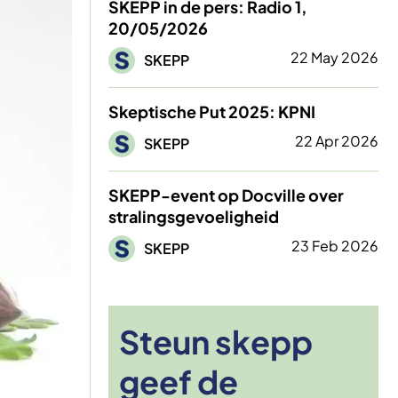
SKEPP in de pers: Radio 1,
20/05/2026
Afbeelding
22 May 2026
SKEPP
Skeptische Put 2025: KPNI
Afbeelding
22 Apr 2026
SKEPP
SKEPP-event op Docville over
stralingsgevoeligheid
Afbeelding
23 Feb 2026
SKEPP
Steun skepp
geef de