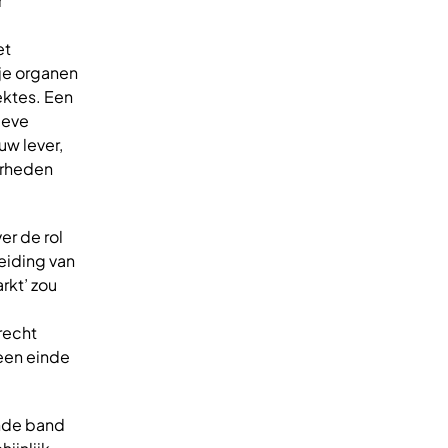
r
et
 je organen
ektes. Een
ieve
uw lever,
arheden
er de rol
eiding van
rkt’ zou
“recht
 een einde
ende band