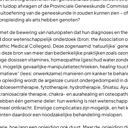
ich luidop afvragen of de Provinciale Geneeskunde Commiss
 uitoefening van de geneeskunde in zouden kunnen zien – o
ooropleiding als arts hebben genoten?
ns met de bewering van naturopaten dat hun diagnoses en th
door wetenschappelijk onderzoek (bron: the Association o
thic Medical Colleges). Deze zogenaamd ‘natuurlijke’ gen
 deze bron van meer dan bedenkelijke praktijken zoals ozon
oge dosissen vitamines, homeopathie (geschud water zond
 mogelijk gevaarlijke manipulatietechnieken,
healing touc
ternatieve” (lees: onwerkzame) manieren om kanker te behand
opleiding wordt de argeloze cursist ondergedompeld in d
bloesemtherapie, fytotherapie, hydrotherapie, Shiatsu, Ay
aniosacrale therapie, chakra- en aurahealing en osteopathi
ebben één gemene deler: hun werking is niet wetenschappe
meel ontkracht. Ernstige complicaties zijn mogelijk, en het 
iënten daardoor een noodzakelijke behandeling mislopen.
jk larie, hoe lang een opleiding ook duurt. Maar de opleiding d