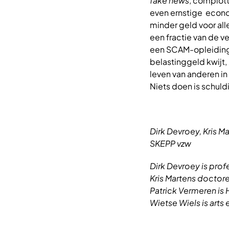
fake news
, complott
even ernstige econo
minder geld voor all
een fractie van de v
een SCAM-opleiding (
belastinggeld kwijt
leven van anderen in
Niets doen is schuld
Dirk Devroey, Kris M
SKEPP vzw
Dirk Devroey is pro
Kris Martens doctor
Patrick Vermeren is
Wietse Wiels is arts