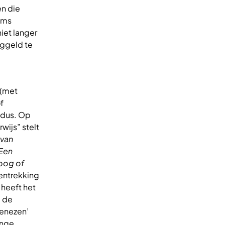
en die
ims
iet langer
nggeld te
 (met
f
 dus. Op
ijs” stelt
 van
 Een
loog of
mentrekking
 heeft het
p de
genezen’
enge