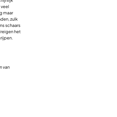
ijnlijk
 veel
og maar
den, zulk
ons schaars
dreigen het
rijpen.
n van