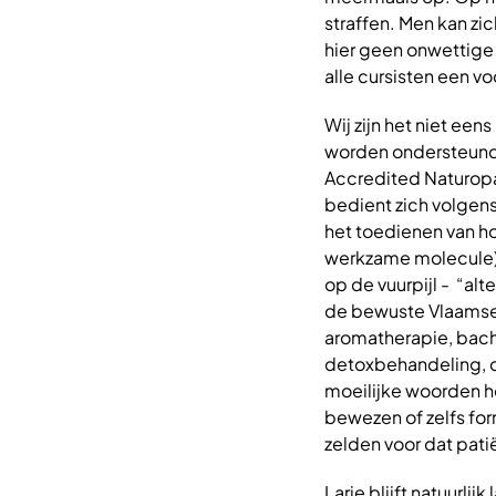
straffen. Men kan z
hier geen onwettige
alle cursisten een v
Wij zijn het niet ee
worden ondersteund 
Accredited Naturopa
bedient zich volgens
het toedienen van h
werkzame molecule),
op de vuurpijl - “al
de bewuste Vlaamse 
aromatherapie, bach
detoxbehandeling, cr
moeilijke woorden h
bewezen of zelfs for
zelden voor dat pat
Larie blijft natuurli