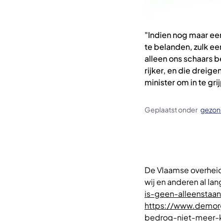
"Indien nog maar ee
te belanden, zulk ee
alleen ons schaars 
rijker, en die dreig
minister om in te gri
Geplaatst onder
gezon
De Vlaamse overheid
wij en anderen al lan
is-geen-alleenstaa
https://www.demorg
bedrog-niet-meer