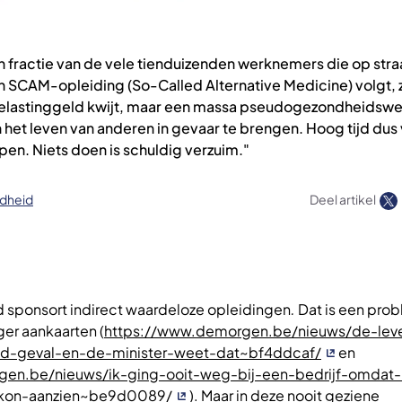
n fractie van de vele tienduizenden werknemers die op stra
n SCAM-opleiding (So-Called Alternative Medicine) volgt, z
belastinggeld kwijt, maar een massa pseudogezondheidswe
en het leven van anderen in gevaar te brengen. Hoog tijd dus
jpen. Niets doen is schuldig verzuim."
dheid
Deel artikel
 sponsort indirect waardeloze opleidingen
.
Dat is een pro
ger aankaarten (
https://www.demorgen.be/nieuws/de-lev
nd-geval-en-de-minister-weet-dat~bf4ddcaf/
en
en.be/nieuws/ik-ging-ooit-weg-bij-een-bedrijf-omdat-
-kon-aanzien~be9d0089/
). Maar in deze nooit geziene