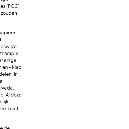
ies (PGC)
f zouden
erapieën
f
eeswijze
therapie,
er enige
h
en – klap
elen. In
e
urveda,
e. Al deze
lijk
komt niet
ie de