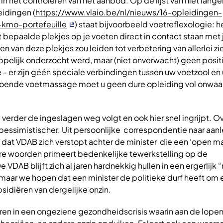
 het controleren van het aanbod. Op de lijst van niet lange
idingen (
https://www.vlaio.be/nl/nieuws/16-opleidingen-
-kmo-portefeuille
) staat bijvoorbeeld voetreflexologie: h
bepaalde plekjes op je voeten direct in contact staan met
n van deze plekjes zou leiden tot verbetering van allerlei zi
pelijk onderzocht werd, maar (niet onverwacht) geen posit
 - er zijn géén speciale verbindingen tussen uw voetzool en 
oende voetmassage moet u geen dure opleiding vol onwa
erder de ingeslagen weg volgt en ook hier snel ingrijpt. Ov
pessimistischer. Uit persoonlijke correspondentie naar aanl
kt dat VDAB zich verstopt achter de minister die een ‘open ma
re woorden primeert bedenkelijke tewerkstelling op de
DAB blijft zich al jaren hardnekkig hullen in een ergerlijk 
 maar we hopen dat een minister de politieke durf heeft om
sidiëren van dergelijke onzin.
en in een ongeziene gezondheidscrisis waarin aan de lop