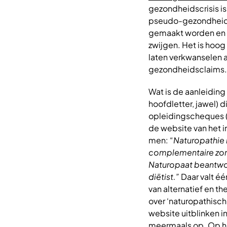
gezondheidscrisis is
pseudo-gezondheids
gemaakt worden en b
zwijgen. Het is hoog
laten verkwanselen 
gezondheidsclaims.
Wat is de aanleiding
hoofdletter, jawel)
opleidingscheques (
de website van het 
men: “
Naturopathie 
complementaire zorg
Naturopaat beantwoo
diëtist.”
Daar valt éé
van alternatief en th
over ‘naturopathisc
website uitblinken i
meermaals op. Op he