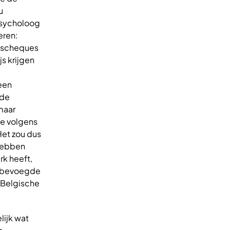
u
 psycholoog
eren:
ngscheques
s krijgen
een
 de
maar
ie volgens
et zou dus
 hebben
k heeft,
e bevoegde
e Belgische
lijk wat