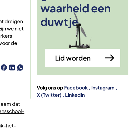
waarheid een
Afbeelding
duwtje
at dreigen
ijn we niet
rkers
 voor de
Lid worden
Volg ons op
Facebook
Instagram
X (Twitter)
Linkedin
bleem dat
ensschool-
ik-het-