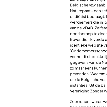
Belgische vzw aanbie
Naturopaat - een sch
of diëtist bedraagt.
werknemers die in l
van de VDAB. Zelfst
door beroep te doen
Bovendien leverde e
identieke website va
‘Ondernemersschool 
vermeldt uitdrukkeli
gegevens van de Ned
zo maar eens kunnen
gevonden. Waarom de
en de Belgische ves
instanties. Uit de b
Vereniging Zonder Wi
Zeer recent waren we