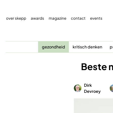
Overslaan
en
naar
over skepp
awards
magazine
contact
events
de
inhoud
gaan
gezondheid
kritisch denken
p
Beste m
Dirk
Afbeelding
A
Devroey
Afbeelding