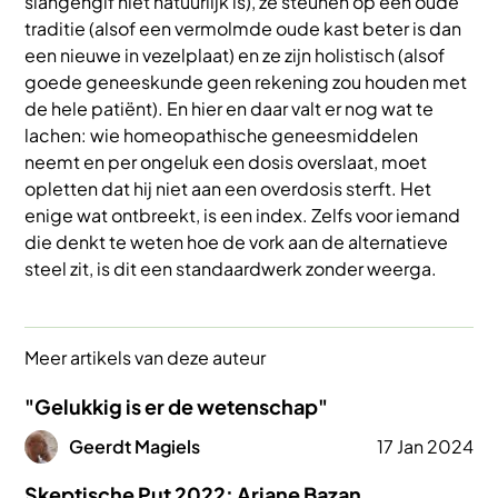
slangengif niet natuurlijk is), ze steunen op een oude
traditie (alsof een vermolmde oude kast beter is dan
een nieuwe in vezelplaat) en ze zijn holistisch (alsof
goede geneeskunde geen rekening zou houden met
de hele patiënt). En hier en daar valt er nog wat te
lachen: wie homeopathische geneesmiddelen
neemt en per ongeluk een dosis overslaat, moet
opletten dat hij niet aan een overdosis sterft. Het
enige wat ontbreekt, is een index. Zelfs voor iemand
die denkt te weten hoe de vork aan de alternatieve
steel zit, is dit een standaardwerk zonder weerga.
Meer artikels van deze auteur
"Gelukkig is er de wetenschap"
Afbeelding
Geerdt Magiels
17 Jan 2024
Skeptische Put 2022: Ariane Bazan