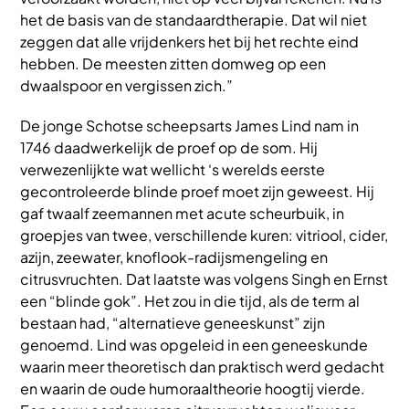
het de basis van de standaardtherapie. Dat wil niet
zeggen dat alle vrijdenkers het bij het rechte eind
hebben. De meesten zitten domweg op een
dwaalspoor en vergissen zich.”
De jonge Schotse scheepsarts James Lind nam in
1746 daadwerkelijk de proef op de som. Hij
verwezenlijkte wat wellicht ‘s werelds eerste
gecontroleerde blinde proef moet zijn geweest. Hij
gaf twaalf zeemannen met acute scheurbuik, in
groepjes van twee, verschillende kuren: vitriool, cider,
azijn, zeewater, knoflook-radijsmengeling en
citrusvruchten. Dat laatste was volgens Singh en Ernst
een “blinde gok”. Het zou in die tijd, als de term al
bestaan had, “alternatieve geneeskunst” zijn
genoemd. Lind was opgeleid in een geneeskunde
waarin meer theoretisch dan praktisch werd gedacht
en waarin de oude humoraaltheorie hoogtij vierde.