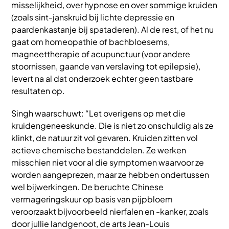
misselijkheid, over hypnose en over sommige kruiden
(zoals sint-janskruid bij lichte depressie en
paardenkastanje bij spataderen). Al de rest, of het nu
gaat om homeopathie of bachbloesems,
magneettherapie of acupunctuur (voor andere
stoornissen, gaande van verslaving tot epilepsie),
levert na al dat onderzoek echter geen tastbare
resultaten op.
Singh waarschuwt: “Let overigens op met die
kruidengeneeskunde. Die is niet zo onschuldig als ze
klinkt, de natuur zit vol gevaren. Kruiden zitten vol
actieve chemische bestanddelen. Ze werken
misschien niet voor al die symptomen waarvoor ze
worden aangeprezen, maar ze hebben ondertussen
wel bijwerkingen. De beruchte Chinese
vermageringskuur op basis van pijpbloem
veroorzaakt bijvoorbeeld nierfalen en -kanker, zoals
door jullie landgenoot, de arts Jean-Louis