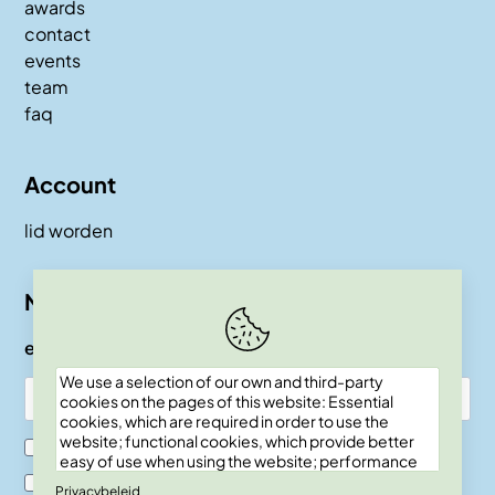
awards
contact
events
team
faq
Account
lid worden
Nieuwsbrief
e-mail
We use a selection of our own and third-party
cookies on the pages of this website: Essential
cookies, which are required in order to use the
website; functional cookies, which provide better
Ik ben SKEPP lid
easy of use when using the website; performance
cookies, which we use to generate aggregated
Ik ben geen SKEPP lid
Privacybeleid