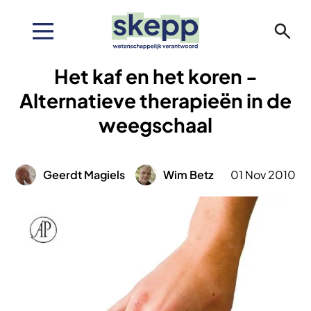
Overslaan
en
naar
de
Het kaf en het koren -
inhoud
gaan
Alternatieve therapieën in de
weegschaal
Afbeelding
Afbeelding
Geerdt Magiels
Wim Betz
01 Nov 2010
Afbeelding