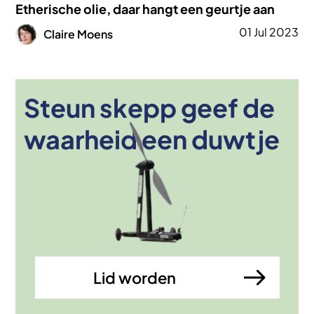
Etherische olie, daar hangt een geurtje aan
Afbeelding
01 Jul 2023
Claire Moens
Steun skepp geef de
Afbeelding
waarheid een duwtje
Lid worden