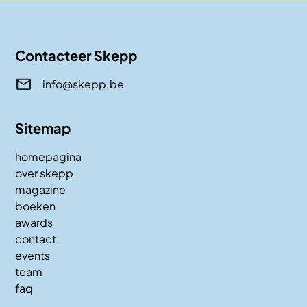
Contacteer Skepp
info@skepp.be
Sitemap
homepagina
over skepp
magazine
boeken
awards
contact
events
team
faq