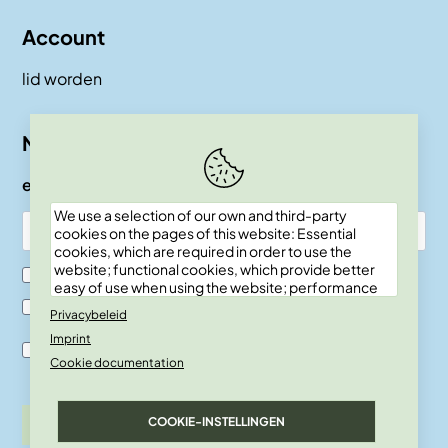
Account
lid worden
Nieuwsbrief
e-mail
We use a selection of our own and third-party
cookies on the pages of this website: Essential
cookies, which are required in order to use the
website; functional cookies, which provide better
Ik ben SKEPP lid
easy of use when using the website; performance
cookies, which we use to generate aggregated
Ik ben geen SKEPP lid
Privacybeleid
data on website use and statistics; and marketing
Imprint
cookies, which are used to display relevant
Ik ben akkoord met de verwerkingsvoor-waarden en
content and advertising. If you choose "ACCEPT
Cookie documentation
privacy policy.
ALL", you consent to the use of all cookies. You can
accept and reject individual cookie types and
revoke your consent for the future at any time
COOKIE-INSTELLINGEN
inschrijven
under "Settings".