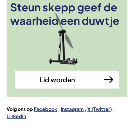
Steun skepp geef de
Afbeelding
waarheid een duwtje
Lid worden
Volg ons op
Facebook
Instagram
X (Twitter)
Linkedin