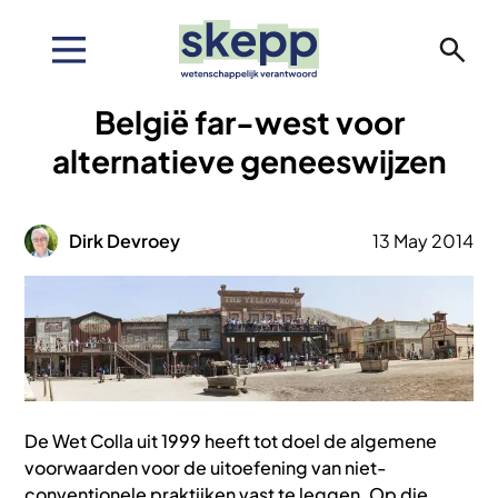
Overslaan
en
naar
de
België far-west voor
inhoud
gaan
alternatieve geneeswijzen
Afbeelding
Dirk Devroey
13 May 2014
Afbeelding
De Wet Colla uit 1999 heeft tot doel de algemene
voorwaarden voor de uitoefening van niet-
conventionele praktijken vast te leggen. Op die