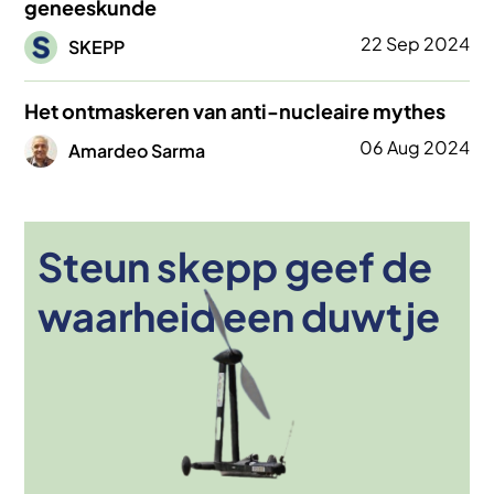
geneeskunde
Afbeelding
22 Sep 2024
SKEPP
Het ontmaskeren van anti-nucleaire mythes
Afbeelding
06 Aug 2024
Amardeo Sarma
Steun skepp geef de
Afbeelding
waarheid een duwtje