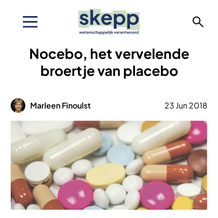
Overslaan
en
naar
de
Nocebo, het vervelende
inhoud
gaan
broertje van placebo
Afbeelding
Marleen Finoulst
23 Jun 2018
Afbeelding