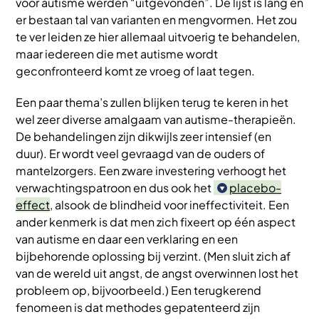
voor autisme werden “uitgevonden”. De lijst is lang en
er bestaan tal van varianten en mengvormen. Het zou
te ver leiden ze hier allemaal uitvoerig te behandelen,
maar iedereen die met autisme wordt
geconfronteerd komt ze vroeg of laat tegen.
Een paar thema’s zullen blijken terug te keren in het
wel zeer diverse amalgaam van autisme-therapieën.
De behandelingen zijn dikwijls zeer intensief (en
duur). Er wordt veel gevraagd van de ouders of
mantelzorgers. Een zware investering verhoogt het
verwachtingspatroon en dus ook het
placebo-
effect
, alsook de blindheid voor ineffectiviteit. Een
ander kenmerk is dat men zich fixeert op één aspect
van autisme en daar een verklaring en een
bijbehorende oplossing bij verzint. (Men sluit zich af
van de wereld uit angst, de angst overwinnen lost het
probleem op, bijvoorbeeld.) Een terugkerend
fenomeen is dat methodes gepatenteerd zijn