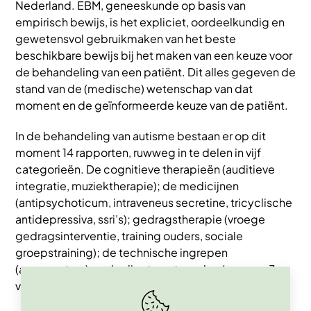
Nederland. EBM, geneeskunde op basis van
empirisch bewijs, is het expliciet, oordeelkundig en
gewetensvol gebruikmaken van het beste
beschikbare bewijs bij het maken van een keuze voor
de behandeling van een patiënt. Dit alles gegeven de
stand van de (medische) wetenschap van dat
moment en de geïnformeerde keuze van de patiënt.
In de behandeling van autisme bestaan er op dit
moment 14 rapporten, ruwweg in te delen in vijf
categorieën. De cognitieve therapieën (auditieve
integratie, muziektherapie); de medicijnen
(antipsychoticum, intraveneus secretine, tricyclische
antidepressiva, ssri’s); gedragstherapie (vroege
gedragsinterventie, training ouders, sociale
groepstraining); de technische ingrepen
(acupunctuur) en de dieetmaatregelen (omega-3-
vetzuren, vitB6 en magnesium, glutenvrij dieet).