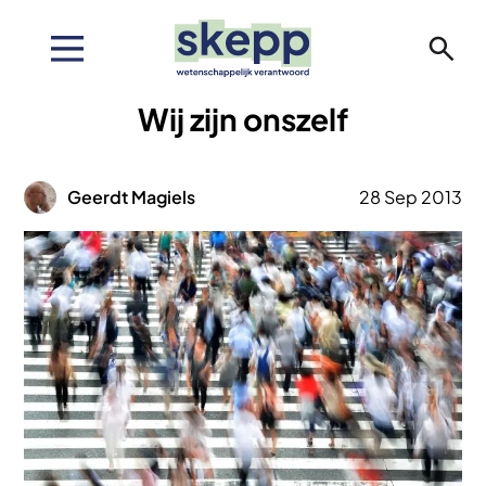
Overslaan
en
naar
de
Wij zijn onszelf
inhoud
gaan
Afbeelding
Geerdt Magiels
28 Sep 2013
Afbeelding