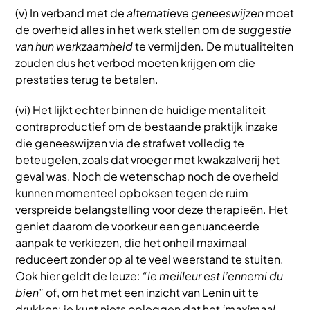
(v) In verband met de
alternatieve geneeswijzen
moet
de overheid alles in het werk stellen om de
suggestie
van hun werkzaamheid
te vermijden. De mutualiteiten
zouden dus het verbod moeten krijgen om die
prestaties terug te betalen.
(vi) Het lijkt echter binnen de huidige mentaliteit
contraproductief om de bestaande praktijk inzake
die geneeswijzen via de strafwet volledig te
beteugelen, zoals dat vroeger met kwakzalverij het
geval was. Noch de wetenschap noch de overheid
kunnen momenteel opboksen tegen de ruim
verspreide belangstelling voor deze therapieën. Het
geniet daarom de voorkeur een genuanceerde
aanpak te verkiezen, die het onheil maximaal
reduceert zonder op al te veel weerstand te stuiten.
Ook hier geldt de leuze:
“le meilleur est l’ennemi du
bien”
of, om het met een inzicht van Lenin uit te
drukken: je kunt niets opleggen dat het
‘maximaal