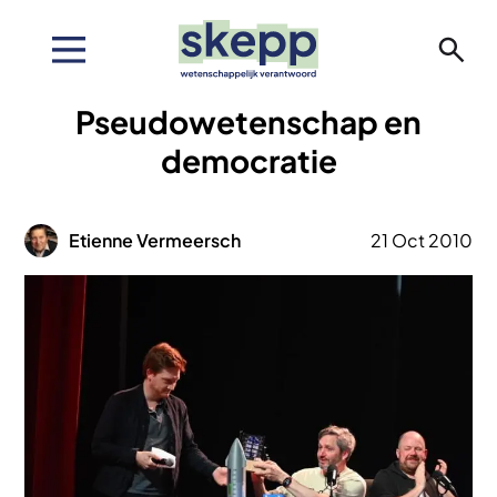
Overslaan
en
naar
de
Pseudowetenschap en
inhoud
gaan
democratie
Afbeelding
Etienne Vermeersch
21 Oct 2010
Afbeelding