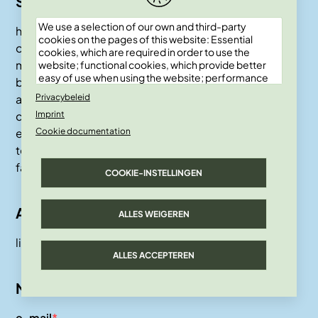
Sitemap
We use a selection of our own and third-party
homepagina
cookies on the pages of this website: Essential
over skepp
cookies, which are required in order to use the
magazine
website; functional cookies, which provide better
easy of use when using the website; performance
boeken
cookies, which we use to generate aggregated
awards
Privacybeleid
data on website use and statistics; and marketing
contact
Imprint
cookies, which are used to display relevant
content and advertising. If you choose "ACCEPT
events
Cookie documentation
ALL", you consent to the use of all cookies. You can
team
accept and reject individual cookie types and
faq
revoke your consent for the future at any time
COOKIE-INSTELLINGEN
under "Settings".
Account
ALLES WEIGEREN
lid worden
ALLES ACCEPTEREN
Nieuwsbrief
e-mail