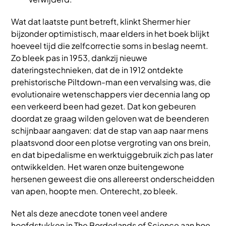
Wat dat laatste punt betreft, klinkt Shermer hier
bijzonder optimistisch, maar elders in het boek blijkt
hoeveel tijd die zelfcorrectie soms in beslag neemt.
Zo bleek pas in 1953, dankzij nieuwe
dateringstechnieken, dat de in 1912 ontdekte
prehistorische Piltdown-man een vervalsing was, die
evolutionaire wetenschappers vier decennia lang op
een verkeerd been had gezet. Dat kon gebeuren
doordat ze graag wilden geloven wat de beenderen
schijnbaar aangaven: dat de stap van aap naar mens
plaatsvond door een plotse vergroting van ons brein,
en dat bipedalisme en werktuiggebruik zich pas later
ontwikkelden. Het waren onze buitengewone
hersenen geweest die ons allereerst onderscheidden
van apen, hoopte men. Onterecht, zo bleek.
Net als deze anecdote tonen veel andere
hoofdstukken in The Borderlands of Science aan hoe