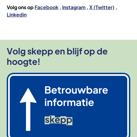
Volg ons op
Facebook
Instagram
X (Twitter)
Linkedin
Volg skepp en blijf op de
hoogte!
Afbeelding