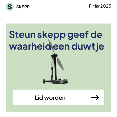
Afbeelding
11 Mar 2025
SKEPP
Steun skepp geef de
Afbeelding
waarheid een duwtje
Lid worden