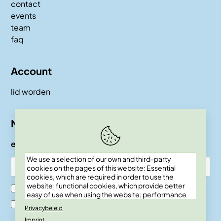
contact
events
team
faq
Account
lid worden
Nieuwsbrief
e-mail
We use a selection of our own and third-party
cookies on the pages of this website: Essential
cookies, which are required in order to use the
website; functional cookies, which provide better
Ik ben SKEPP lid
easy of use when using the website; performance
cookies, which we use to generate aggregated
Ik ben geen SKEPP lid
Privacybeleid
data on website use and statistics; and marketing
Imprint
cookies, which are used to display relevant