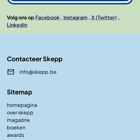
Volg ons op
Facebook
Instagram
X (Twitter)
Linkedin
Contacteer Skepp
info@skepp.be
Sitemap
homepagina
over skepp
magazine
boeken
awards