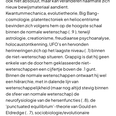
ook niet absoluut, maar kan veranderen naarmate zich
nieuw bewijsmateriaal aandient.
Kwantummechanica, evolutietheorie, Big Bang-
cosmologie, platentectoniek en heliocentrisme
bevinden zich volgens hem op de hoogste schaal
binnen de normale wetenschap ( .9 ), terwijl
astrologie, creationisme, freudiaanse psychoanalyse,
holocaustontkenning, UFO's en hervonden
herinneringen zich op het laagste niveau ( .1) binnen
de niet-wetenschap situeren. Grappig is dat hij geen
enkele van de door hem geklasseerde niet-
wetenschappen een cijfertje boven de .1 gunt.
Binnen de normale wetenschappen ontwaart hij wel
een hiërarchie, met in dalende lijn van
wetenschappelijkheid (maar nog altijd stevig binnen
de sfeer van normale wetenschap) de
neurofysiologie van de hersenfuncties ( .8), de
'punctuated equilibrium'-theorie van Gould en
Eldredge ( . 7), sociobiologie/evolutionaire