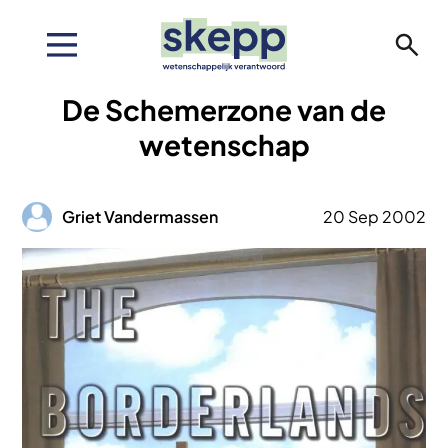
Overslaan
en
naar
de
De Schemerzone van de
inhoud
gaan
wetenschap
Afbeelding
Griet Vandermassen
20 Sep 2002
Afbeelding