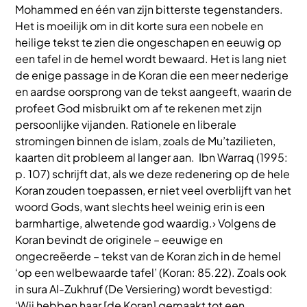
Mohammed en één van zijn bitterste tegenstanders.
Het is moeilijk om in dit korte sura een nobele en
heilige tekst te zien die ongeschapen en eeuwig op
een tafel in de hemel wordt bewaard. Het is lang niet
de enige passage in de Koran die een meer nederige
en aardse oorsprong van de tekst aangeeft, waarin de
profeet God misbruikt om af te rekenen met zijn
persoonlijke vijanden. Rationele en liberale
stromingen binnen de islam, zoals de Mu’tazilieten,
kaarten dit probleem al langer aan. Ibn Warraq (1995:
p. 107) schrijft dat, als we deze redenering op de hele
Koran zouden toepassen, er niet veel overblijft van het
woord Gods, want slechts heel weinig erin is een
barmhartige, alwetende god waardig.› Volgens de
Koran bevindt de originele – eeuwige en
ongecreëerde – tekst van de Koran zich in de hemel
‘op een welbewaarde tafel’ (Koran: 85.22). Zoals ook
in sura Al-Zukhruf (De Versiering) wordt bevestigd:
‘Wij hebben haar [de Koran] gemaakt tot een