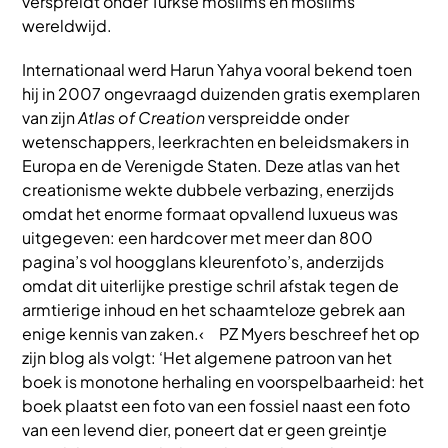
verspreidt onder Turkse moslims en moslims
wereldwijd.
Internationaal werd Harun Yahya vooral bekend toen
hij in 2007 ongevraagd duizenden gratis exemplaren
van zijn
Atlas of Creation
verspreidde onder
wetenschappers, leerkrachten en beleidsmakers in
Europa en de Verenigde Staten. Deze atlas van het
creationisme wekte dubbele verbazing, enerzijds
omdat het enorme formaat opvallend luxueus was
uitgegeven: een hardcover met meer dan 800
pagina’s vol hoogglans kleurenfoto’s, anderzijds
omdat dit uiterlijke prestige schril afstak tegen de
armtierige inhoud en het schaamteloze gebrek aan
enige kennis van zaken.‹ PZ Myers beschreef het op
zijn blog als volgt: ‘Het algemene patroon van het
boek is monotone herhaling en voorspelbaarheid: het
boek plaatst een foto van een fossiel naast een foto
van een levend dier, poneert dat er geen greintje