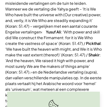
misleidende vertalingen om de tuin te leiden.
Wanneer we de vertaling die Yahya geeft – ‘It is We
Who have built the universe with (Our creative) power,
and, verily, it is We Who are steadily expanding it’
(Koran: 51.47) – vergelijken met een aantal courante
Engelse vertalingen‹
Yusuf Ali
: ‘With power and skill
did We construct the Firmament: for it is We Who
create the vastness of space’ (Koran: 51.47) /
Pickthal
:
‘We have built the heaven with might, and We it is Who
make the vast extent (thereof)’ (Koran: 51.47) /
Shakir
:
‘And the heaven, We raised it high with power, and
most surely We are the makers of things ample’
(Koran: 51.47).› en de Nederlandse vertaling (supra),
dan vallen verschillende manipulaties op. In de eerste
plaats vertaalt hij het Arabische woord voor ‘hemel’
als ‘universum’, wat meteen al een complexere
kosmologie suggereert dan de tekst eigenlijk
toelaat. Dit is nodig om zijn volgende manipulatie
geloofwaardig te maken: hij vertaalt het Arabische