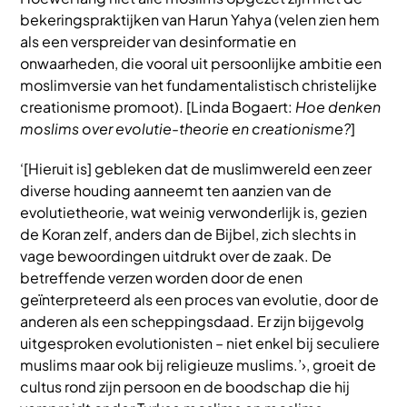
bekeringspraktijken van Harun Yahya (velen zien hem
als een verspreider van desinformatie en
onwaarheden, die vooral uit persoonlijke ambitie een
moslimversie van het fundamentalistisch christelijke
creationisme promoot). [Linda Bogaert:
Hoe denken
moslims over evolutie-theorie en creationisme?
]
‘[Hieruit is] gebleken dat de muslimwereld een zeer
diverse houding aanneemt ten aanzien van de
evolutietheorie, wat weinig verwonderlijk is, gezien
de Koran zelf, anders dan de Bijbel, zich slechts in
vage bewoordingen uitdrukt over de zaak. De
betreffende verzen worden door de enen
geïnterpreteerd als een proces van evolutie, door de
anderen als een scheppingsdaad. Er zijn bijgevolg
uitgesproken evolutionisten – niet enkel bij seculiere
muslims maar ook bij religieuze muslims.’›, groeit de
cultus rond zijn persoon en de boodschap die hij