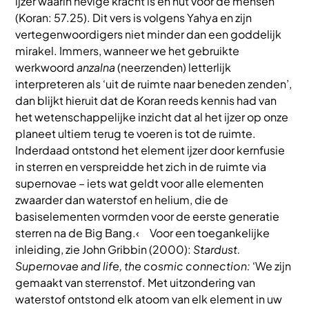
ijzer waarin hevige kracht is en nut voor de mensen’
(Koran: 57.25). Dit vers is volgens Yahya en zijn
vertegenwoordigers niet minder dan een goddelijk
mirakel. Immers, wanneer we het gebruikte
werkwoord
anzalna
(neerzenden) letterlijk
interpreteren als ‘uit de ruimte naar beneden zenden’,
dan blijkt hieruit dat de Koran reeds kennis had van
het wetenschappelijke inzicht dat al het ijzer op onze
planeet ultiem terug te voeren is tot de ruimte.
Inderdaad ontstond het element ijzer door kernfusie
in sterren en verspreidde het zich in de ruimte via
supernovae – iets wat geldt voor alle elementen
zwaarder dan waterstof en helium, die de
basiselementen vormden voor de eerste generatie
sterren na de Big Bang.‹ Voor een toegankelijke
inleiding, zie John Gribbin (2000):
Stardust.
Supernovae and life, the cosmic connection:
‘We zijn
gemaakt van sterrenstof. Met uitzondering van
waterstof ontstond elk atoom van elk element in uw