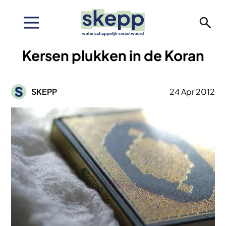
Overslaan
en
naar
de
Kersen plukken in de Koran
inhoud
gaan
Afbeelding
SKEPP
24 Apr 2012
Afbeelding