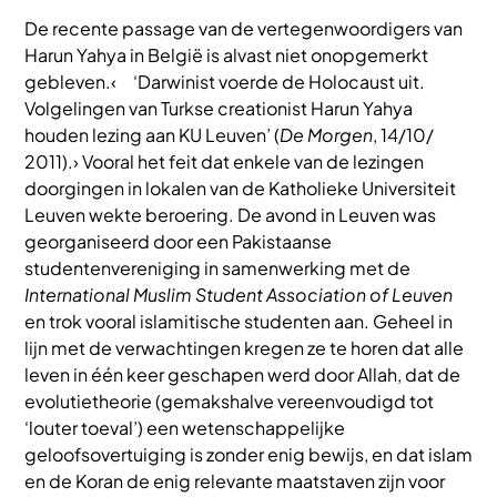
De recente passage van de vertegenwoordigers van
Harun Yahya in België is alvast niet onopgemerkt
gebleven.‹ ‘Darwinist voerde de Holocaust uit.
Volgelingen van Turkse creationist Harun Yahya
houden lezing aan KU Leuven’ (
De Morgen
, 14/10/
2011).› Vooral het feit dat enkele van de lezingen
doorgingen in lokalen van de Katholieke Universiteit
Leuven wekte beroering. De avond in Leuven was
georganiseerd door een Pakistaanse
studentenvereniging in samenwerking met de
International Muslim Student Association of Leuven
en trok vooral islamitische studenten aan. Geheel in
lijn met de verwachtingen kregen ze te horen dat alle
leven in één keer geschapen werd door Allah, dat de
evolutietheorie (gemakshalve vereenvoudigd tot
‘louter toeval’) een wetenschappelijke
geloofsovertuiging is zonder enig bewijs, en dat islam
en de Koran de enig relevante maatstaven zijn voor