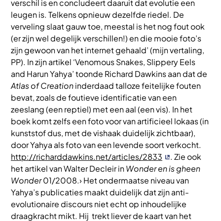
verschil is en concludeert daaruit dat evolutie een
leugen is. Telkens opnieuw dezelfde riedel. De
verveling slaat gauw toe, meestal is het nog fout ook
(er zijn wel degelijk verschillen!) en die mooie foto’s
zijn gewoon van het internet gehaald’ (mijn vertaling,
PP). In zijn artikel ‘Venomous Snakes, Slippery Eels
and Harun Yahya’ toonde Richard Dawkins aan dat de
Atlas of Creation
inderdaad talloze feitelijke fouten
bevat, zoals de foutieve identificatie van een
zeeslang (een reptiel) met een aal (een vis). In het
boek komt zelfs een foto voor van artificieel lokaas (in
kunststof dus, met de vishaak duidelijk zichtbaar),
door Yahya als foto van een levende soort verkocht.
http://richarddawkins.net/articles/2833
. Zie ook
het artikel van Walter Decleir in
Wonder en is gheen
Wonder
01/2008.› Het ondermaatse niveau van
Yahya’s publicaties maakt duidelijk dat zijn anti-
evolutionaire discours niet echt op inhoudelijke
draagkracht mikt. Hij trekt liever de kaart van het