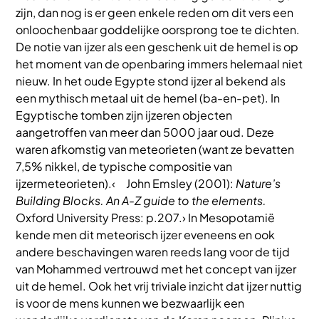
zijn, dan nog is er geen enkele reden om dit vers een
onloochenbaar goddelijke oorsprong toe te dichten.
De notie van ijzer als een geschenk uit de hemel is op
het moment van de openbaring immers helemaal niet
nieuw. In het oude Egypte stond ijzer al bekend als
een mythisch metaal uit de hemel (ba-en-pet). In
Egyptische tomben zijn ijzeren objecten
aangetroffen van meer dan 5000 jaar oud. Deze
waren afkomstig van meteorieten (want ze bevatten
7,5% nikkel, de typische compositie van
ijzermeteorieten).‹ John Emsley (2001):
Nature’s
Building Blocks. An A-Z guide to the elements.
Oxford University Press: p.207.› In Mesopotamië
kende men dit meteorisch ijzer eveneens en ook
andere beschavingen waren reeds lang voor de tijd
van Mohammed vertrouwd met het concept van ijzer
uit de hemel. Ook het vrij triviale inzicht dat ijzer nuttig
is voor de mens kunnen we bezwaarlijk een