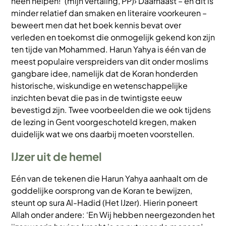
heen helpen!’ (mijn vertaling, PP)› Daarnaast – en dit is
minder relatief dan smaken en literaire voorkeuren –
beweert men dat het boek kennis bevat over
verleden en toekomst die onmogelijk gekend kon zijn
ten tijde van Mohammed. Harun Yahya is één van de
meest populaire verspreiders van dit onder moslims
gangbare idee, namelijk dat de Koran honderden
historische, wiskundige en wetenschappelijke
inzichten bevat die pas in de twintigste eeuw
bevestigd zijn. Twee voorbeelden die we ook tijdens
de lezing in Gent voorgeschoteld kregen, maken
duidelijk wat we ons daarbij moeten voorstellen.
IJzer uit de hemel
Eén van de tekenen die Harun Yahya aanhaalt om de
goddelijke oorsprong van de Koran te bewijzen,
steunt op sura Al-Hadid (Het IJzer). Hierin poneert
Allah onder andere: ‘En Wij hebben neergezonden het