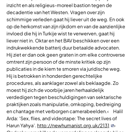
inzicht en als religieus-moreel bastion tegen de
decadentie van het Westen. Vragen over zijn
schimmige verleden gaat hij liever uit de weg. En ook
op de herkomst van zijn rijkdom en van de aanzienlijke
invloed die hij in Turkije wist te verwerven, gaat hij
liever niet in. Oktar en het BAV beschikken over een
indrukwekkende batterij duur betaalde advocaten.
Hij ziet er dan ook geen graten in om elke controverse
omtrent zijn persoon of de minste kritiek op zijn
publicaties in de kiem te smoren via juridische weg.
Hij is betrokken in honderden gerechtelijke
procedures, als aanklager zowel als beklaagde. Zo
moest hij zich de voorbije jaren herhaaldelijk
verdedigen tegen beschuldigingen van sektarische
praktijken zoals manipulatie, omkoping, bedreiging
en chantage met verborgen camerabeelden.‹ Halil
Arda: ‘Sex, flies, and videotape: The secret lives of
Harun Yahya’.
http://newhumanist.org.uk/2131
›