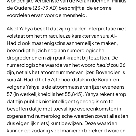
wonderlijke verdienste van de Koran noemen. Plinius
de Oudere (23-79 AD) beschrijft al de enorme
voordelen ervan voor de mensheid.
Alsof Yahya beseft dat zijn geladen interpretatie niet
volstaat om het miraculeuze karakter van sura Al-
Hadid ook maar enigszins aannemelijk te maken,
bezondigt hij zich nog aan numerologische
drogredenen om zijn punt kracht bij te zetten. De
numerologische waarde van het woord
hadid
zou 26
zijn, net als het atoomnummer van ijzer. Bovendien is
sura Al-Hadid het 57ste hoofdstuk in de Koran, en
volgens Yahya is de atoommassa van ijzer eveneens
57 (in werkelijkheid is het 55,845). Yahya rekent erop
dat zijn publiek niet intelligent genoeg is om te
beseffen dat je met toevallige overeenkomsten in
zogenaamd numerologische waarden zowat alles (en
dus eigenlijk niets) kunt bewijzen. Deze waarden
kunnen op zodanig veel manieren berekend worden,