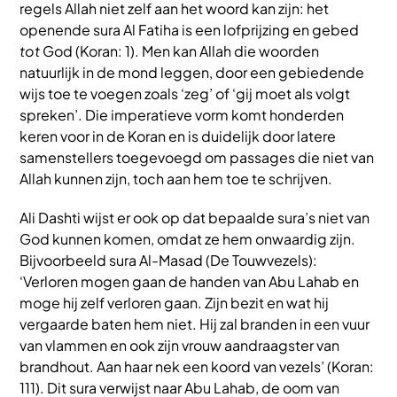
regels Allah niet zelf aan het woord kan zijn: het
openende sura Al Fatiha is een lofprijzing en gebed
tot
God (Koran: 1). Men kan Allah die woorden
natuurlijk in de mond leggen, door een gebiedende
wijs toe te voegen zoals ‘zeg’ of ‘gij moet als volgt
spreken’. Die imperatieve vorm komt honderden
keren voor in de Koran en is duidelijk door latere
samenstellers toegevoegd om passages die niet van
Allah kunnen zijn, toch aan hem toe te schrijven.
Ali Dashti wijst er ook op dat bepaalde sura’s niet van
God kunnen komen, omdat ze hem onwaardig zijn.
Bijvoorbeeld sura Al-Masad (De Touwvezels):
‘Verloren mogen gaan de handen van Abu Lahab en
moge hij zelf verloren gaan. Zijn bezit en wat hij
vergaarde baten hem niet. Hij zal branden in een vuur
van vlammen en ook zijn vrouw aandraagster van
brandhout. Aan haar nek een koord van vezels’ (Koran:
111). Dit sura verwijst naar Abu Lahab, de oom van