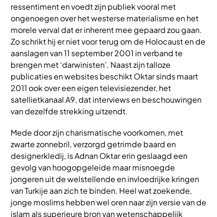
ressentiment en voedt zijn publiek vooral met
ongenoegen over het westerse materialisme en het
morele verval dat er inherent mee gepaard zou gaan.
Zo schrikt hij er niet voor terug om de Holocaust en de
aanslagen van 11 september 2001 in verband te
brengen met ‘darwinisten’. Naast zijn talloze
publicaties en websites beschikt Oktar sinds maart
2011 ook over een eigen televisiezender, het
satellietkanaal A9, dat interviews en beschouwingen
van dezelfde strekking uitzendt.
Mede door zijn charismatische voorkomen, met
zwarte zonnebril, verzorgd getrimde baard en
designerkledij, is Adnan Oktar erin geslaagd een
gevolg van hoogopgeleide maar misnoegde
jongeren uit de welstellende en invloedrijke kringen
van Turkije aan zich te binden. Heel wat zoekende,
jonge moslims hebben wel oren naar zijn versie van de
islam als superieure bron van wetenschappelijk