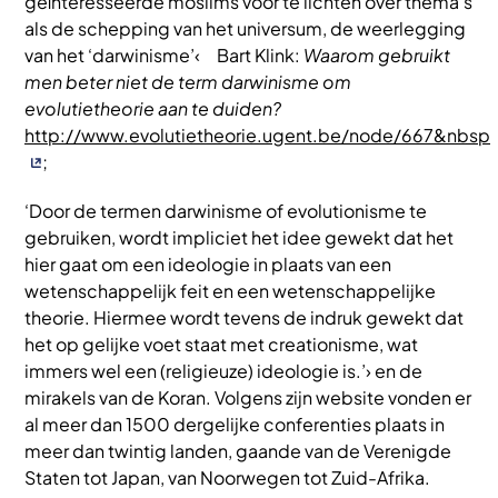
geïnteresseerde moslims voor te lichten over thema’s
als de schepping van het universum, de weerlegging
van het ‘darwinisme’‹ Bart Klink:
Waarom gebruikt
men beter niet de term darwinisme om
evolutietheorie aan te duiden?
http://www.evolutietheorie.ugent.be/node/667&nbsp
;
‘Door de termen darwinisme of evolutionisme te
gebruiken, wordt impliciet het idee gewekt dat het
hier gaat om een ideologie in plaats van een
wetenschappelijk feit en een wetenschappelijke
theorie. Hiermee wordt tevens de indruk gewekt dat
het op gelijke voet staat met creationisme, wat
immers wel een (religieuze) ideologie is.’› en de
mirakels van de Koran. Volgens zijn website vonden er
al meer dan 1500 dergelijke conferenties plaats in
meer dan twintig landen, gaande van de Verenigde
Staten tot Japan, van Noorwegen tot Zuid-Afrika.