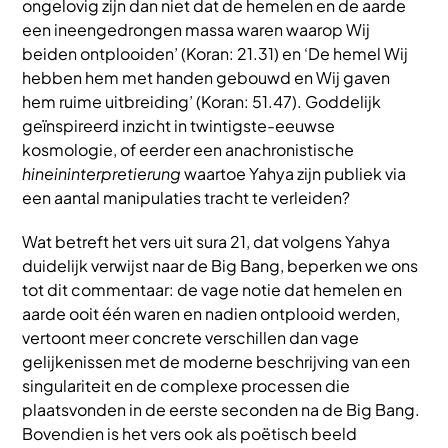
ongelovig zijn dan niet dat de hemelen en de aarde
een ineengedrongen massa waren waarop Wij
beiden ontplooiden’ (Koran: 21.31) en ‘De hemel Wij
hebben hem met handen gebouwd en Wij gaven
hem ruime uitbreiding’ (Koran: 51.47). Goddelijk
geïnspireerd inzicht in twintigste-eeuwse
kosmologie, of eerder een anachronistische
hineininterpretierung
waartoe Yahya zijn publiek via
een aantal manipulaties tracht te verleiden?
Wat betreft het vers uit sura 21, dat volgens Yahya
duidelijk verwijst naar de Big Bang, beperken we ons
tot dit commentaar: de vage notie dat hemelen en
aarde ooit één waren en nadien ontplooid werden,
vertoont meer concrete verschillen dan vage
gelijkenissen met de moderne beschrijving van een
singulariteit en de complexe processen die
plaatsvonden in de eerste seconden na de Big Bang.
Bovendien is het vers ook als poëtisch beeld