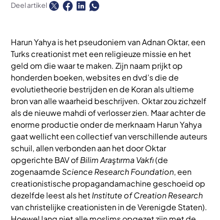
Deel artikel
Harun Yahya is het pseudoniem van Adnan Oktar, een
Turks creationist met een religieuze missie en het
geld om die waar te maken. Zijn naam prijkt op
honderden boeken, websites en dvd’s die de
evolutietheorie bestrijden en de Koran als ultieme
bron van alle waarheid beschrijven. Oktar zou zichzelf
als de nieuwe mahdi of verlosser zien. Maar achter de
enorme productie onder de merknaam Harun Yahya
gaat wellicht een collectief van verschillende auteurs
schuil, allen verbonden aan het door Oktar
opgerichte BAV of
Bilim Araştırma Vakfı
(de
zogenaamde
Science Research Foundation
, een
creationistische propagandamachine geschoeid op
dezelfde leest als het
Institute of Creation Research
van christelijke creationisten in de Verenigde Staten).
Hoewel lang niet alle moslims opgezet zijn met de