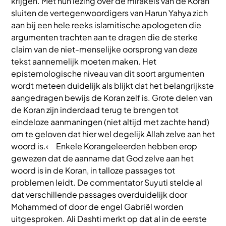
krijgen. Met hun lezing over de mirakels van de Koran
sluiten de vertegenwoordigers van Harun Yahya zich
aan bij een hele reeks islamitische apologeten die
argumenten trachten aan te dragen die de sterke
claim van de niet-menselijke oorsprong van deze
tekst aannemelijk moeten maken. Het
epistemologische niveau van dit soort argumenten
wordt meteen duidelijk als blijkt dat het belangrijkste
aangedragen bewijs de Koran zelf is. Grote delen van
de Koran zijn inderdaad terug te brengen tot
eindeloze aanmaningen (niet altijd met zachte hand)
om te geloven dat hier wel degelijk Allah zelve aan het
woord is.‹ Enkele Korangeleerden hebben erop
gewezen dat de aanname dat God zelve aan het
woord is in de Koran, in talloze passages tot
problemen leidt. De commentator Suyuti stelde al
dat verschillende passages overduidelijk door
Mohammed of door de engel Gabriël worden
uitgesproken. Ali Dashti merkt op dat al in de eerste