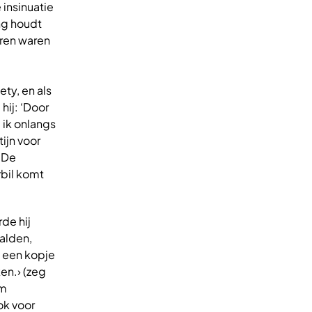
 insinuatie
ng houdt
oren waren
ty, en als
ij: ‘Door
 ik onlangs
ijn voor
. De
bil komt
de hij
aalden,
t een kopje
en.› (zeg
om
ok voor