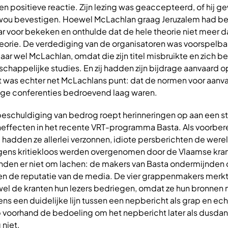
een positieve reactie. Zijn lezing was geaccepteerd, of hij 
wou bevestigen. Hoewel McLachlan graag Jeruzalem had be
aar voor bekeken en onthulde dat de hele theorie niet meer 
orie. De verdediging van de organisatoren was voorspelbaar:
ar wel McLachlan, omdat die zijn titel misbruikte en zich b
appelijke studies. En zij hadden zijn bijdrage aanvaard o
Dat was echter net McLachlans punt: dat de normen voor aanv
ge conferenties bedroevend laag waren.
eschuldiging van bedrog roept herinneringen op aan een st
eneffecten in het recente VRT-programma Basta. Als voorber
 hadden ze allerlei verzonnen, idiote persberichten de werel
lgens kritiekloos werden overgenomen door de Vlaamse kra
nden er niet om lachen: de makers van Basta ondermijnden
n de reputatie van de media. De vier grappenmakers merkt
r wel de kranten hun lezers bedriegen, omdat ze hun bronnen 
ens een duidelijke lijn tussen een nepbericht als grap en ec
op voorhand de bedoeling om het nepbericht later als dusdan
 niet.