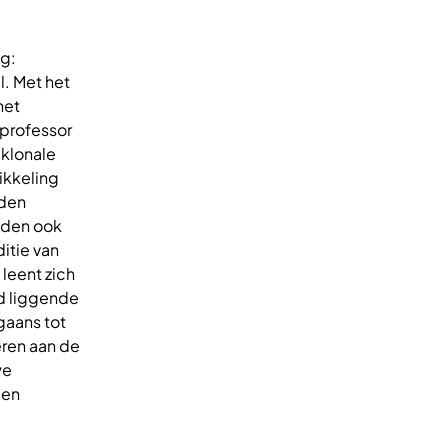
eg:
l. Met het
het
 professor
 klonale
ikkeling
nden
uden ook
itie van
leent zich
d liggende
gaans tot
eren aan de
we
den