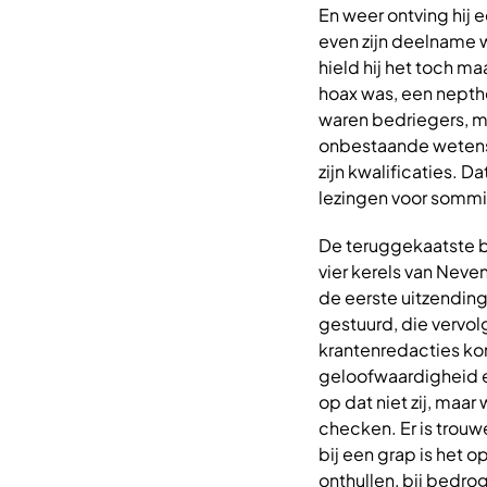
En weer ontving hij 
even zijn deelname 
hield hij het toch m
hoax was, een nepthe
waren bedriegers, ma
onbestaande wetensch
zijn kwalificaties. 
lezingen voor sommi
De teruggekaatste b
vier kerels van Nev
de eerste uitzending
gestuurd, die vervo
krantenredacties ko
geloofwaardigheid e
op dat niet zij, maa
checken. Er is trouw
bij een grap is het 
onthullen, bij bedrog