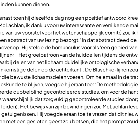
einden kunnen dienen.
errast toen hij diezelfde dag nog een positief antwoord kre
cLachlan, ik dank u voor uw interessante en verrijkende mai
e van uw voorstel voor het wetenschappelijk comité zou ik 
en abstract van uw lezing bezorgt.‘ In dat abstract deed de
bovenop. Hij stelde de homunculus voor als ‘een gebied van
lijnen‹ Het groeipatroon van de huidcellen tijdens de ontw
aarbij delen van het lichaam duidelijke ontologische verba
nkomstige delen op de achterkant’. De Blaschko-lijnen zo
 die bewuste lichaamsdelen voeren. Om helemaal in de trad
eskunde te blijven, voegde hij eraan toe: ‘De methodologie 
eerde dubbelblind gecontroleerde studies, om voor de han
s waarschijnlijk dat zorgvuldig gecontroleerde studies door
 leiden). Het bewijs van zijn bevindingen zou McLachlan lev
getuigenissen. Hij voegde eraan toe te vrezen dat dit nieu
n met een gesloten geest zou botsen, die het prompt zou