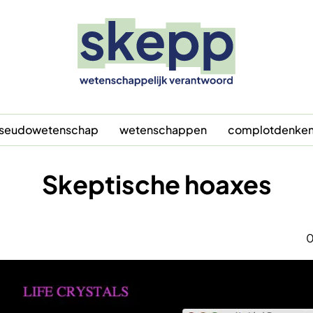
seudowetenschap
wetenschappen
complotdenke
Skeptische hoaxes
0