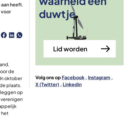
waarheid een
Afbeelding
 aan heeft.
duwtje
s voor
Lid worden
land,
voor de
Volg ons op
Facebook
Instagram
‘In oktober
X (Twitter)
Linkedin
de plaats.
oeleggen op
 verenigen
appelijk
 het