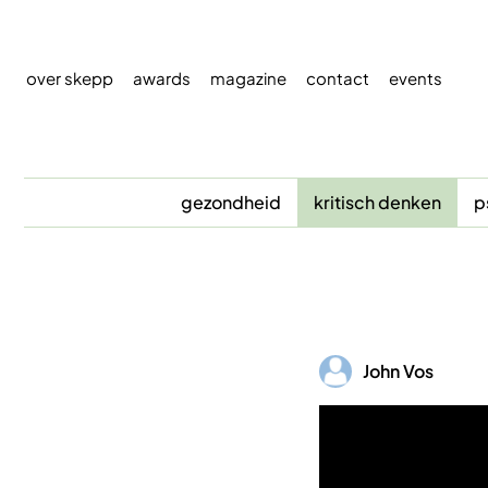
Overslaan
en
naar
over skepp
awards
magazine
contact
events
de
inhoud
gaan
gezondheid
kritisch denken
p
Afbeelding
John Vos
Afbeelding