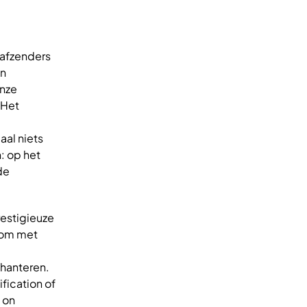
 afzenders
en
onze
 Het
aal niets
: op het
de
restigieuze
 om met
hanteren.
fication of
 on