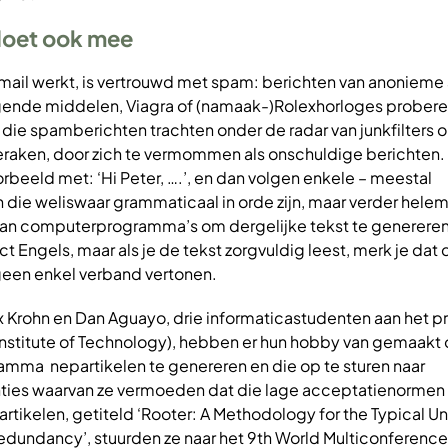
doet ook mee
mail werkt, is vertrouwd met spam: berichten van anonieme
gende middelen, Viagra of (namaak-)Rolexhorloges prober
die spamberichten trachten onder de radar van junkfilters 
eraken, door zich te vermommen als onschuldige berichten.
orbeeld met: ‘Hi Peter, ….’, en dan volgen enkele – meestal
n die weliswaar grammaticaal in orde zijn, maar verder helem
an computerprogramma’s om dergelijke tekst te genereren
t Engels, maar als je de tekst zorgvuldig leest, merk je dat 
geen enkel verband vertonen.
x Krohn en Dan Aguayo, drie informaticastudenten aan het p
Institute of Technology), hebben er hun hobby van gemaakt
mma nepartikelen te genereren en die op te sturen naar
ties waarvan ze vermoeden dat die lage acceptatienormen 
rtikelen, getiteld ‘Rooter: A Methodology for the Typical Uni
edundancy’, stuurden ze naar het 9th World Multiconference