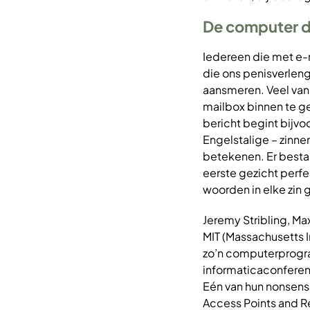
De computer 
Iedereen die met e-
die ons penisverlen
aansmeren. Veel van 
mailbox binnen te g
bericht begint bijvo
Engelstalige – zinne
betekenen. Er besta
eerste gezicht perfec
woorden in elke zin 
Jeremy Stribling, Ma
MIT (Massachusetts 
zo’n computerprogra
informaticaconferen
Eén van hun nonsensa
Access Points and R