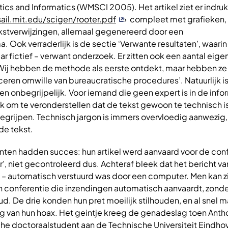
ics and Informatics (WMSCI 2005). Het artikel ziet er ind
ail.mit.edu/scigen/rooter.pdf
› compleet met grafieken,
ekstverwijzingen, allemaal gegenereerd door een
Ook verraderlijk is de sectie ‘Verwante resultaten’, waari
r fictief – verwant onderzoek. Er zitten ook een aantal eigen
‘Wij hebben de methode als eerste ontdekt, maar hebben ze 
eren omwille van bureaucratische procedures’. Natuurlijk is 
gen onbegrijpelijk. Voor iemand die geen expert is in de infor
ijk om te veronderstellen dat de tekst gewoon te technisch i
egrijpen. Technisch jargon is immers overvloedig aanwezig, 
de tekst.
nten hadden succes: hun artikel werd aanvaard voor de conf
, niet gecontroleerd dus. Achteraf bleek dat het bericht va
e – automatisch verstuurd was door een computer. Men kan z
en conferentie die inzendingen automatisch aanvaardt, zond
ud. De drie konden hun pret moeilijk stilhouden, en al snel 
ng van hun hoax. Het geintje kreeg de genadeslag toen Anth
che doctoraalstudent aan de Technische Universiteit Eindho