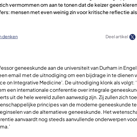
e zich vermommen om aan te tonen dat de keizer geen kleren
fers: mensen met even weinig zin voor kritische reflectie al
ch denken
Deel artikel
fessor geneeskunde aan de universiteit van Durham in Enge
een email met de uitnodiging om een bijdrage in te dienen 
e on Integrative Medicine’. De uitnodiging klonk als volgt: 
lem een internationale conferentie over integrale geneeskun
s uit de hele wereld zullen aanwezig zijn. Zij zullen zich t
enschappelijke principes van de moderne geneeskunde te
beginselen van de alternatieve geneeskunde. Het wetensch
rentie aanvaardt nog steeds aanvullende onderwerpen voor
mma.’