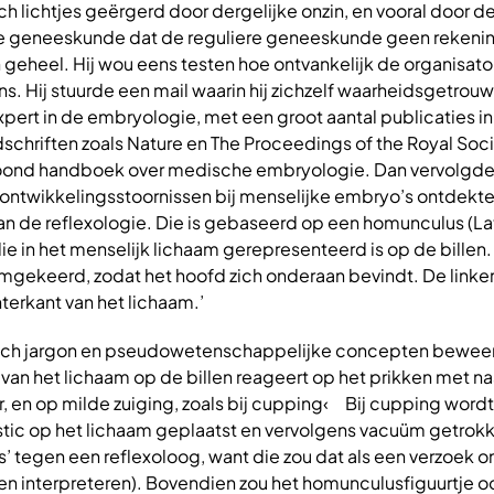
h lichtjes geërgerd door dergelijke onzin, en vooral door de
le geneeskunde dat de reguliere geneeskunde geen rekeni
jn geheel. Hij wou eens testen hoe ontvankelijk de organisat
ns. Hij stuurde een mail waarin hij zichzelf waarheidsgetrouw
xpert in de embryologie, met een groot aantal publicaties in
hriften zoals Nature en The Proceedings of the Royal Socie
oond handboek over medische embryologie. Dan vervolgde h
 ontwikkelingsstoornissen bij menselijke embryo’s ontdekte
an de reflexologie. Die is gebaseerd op een homunculus (Lat
 die in het menselijk lichaam gerepresenteerd is op de billen
gekeerd, zodat het hoofd zich onderaan bevindt. De linker
erkant van het lichaam.’
isch jargon en pseudowetenschappelijke concepten beweer
’ van het lichaam op de billen reageert op het prikken met n
r, en op milde zuiging, zoals bij cupping‹ Bij cupping word
astic op het lichaam geplaatst en vervolgens vacuüm getrokk
ss’ tegen een reflexoloog, want die zou dat als een verzoek 
n interpreteren). Bovendien zou het homunculusfiguurtje o