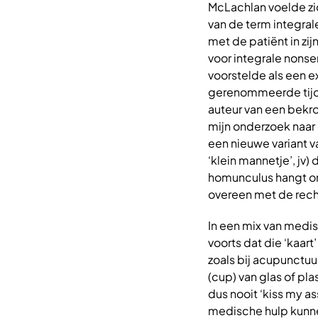
McLachlan voelde zic
van de term integra
met de patiënt in zi
voor integrale nonse
voorstelde als een e
gerenommeerde tijdsc
auteur van een bekr
mijn onderzoek naar
een nieuwe variant v
‘klein mannetje’, jv)
homunculus hangt om
overeen met de recht
In een mix van med
voorts dat die ‘kaart
zoals bij acupunctuu
(cup) van glas of pl
dus nooit ‘kiss my a
medische hulp kunne