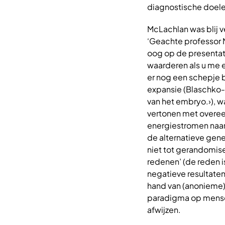
diagnostische doel
McLachlan was blij v
‘Geachte professor M
oog op de presentati
waarderen als u me e
er nog een schepje 
expansie (Blaschko-
van het embryo.›), w
vertonen met overee
energiestromen naar
de alternatieve gene
niet tot gerandomis
redenen’ (de reden i
negatieve resultaten
hand van (anonieme) 
paradigma op mense
afwijzen.