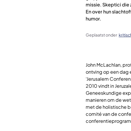
missie. Skeptici di
En over hun slachtof
humor.
Geplaatst onder
kritis
John McLachlan, pro
ontving op een dag 
‘Jerusalem Conferenc
2010 vindt in Jeruza
Geneeskundige expert
manieren om de wet
met de holistische 
comité van de confe
conferentieprogra