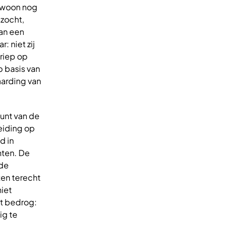
gewoon nog
zocht,
dan een
 niet zij
eriep op
p basis van
aarding van
unt van de
eiding op
d in
nten. De
 de
en terecht
niet
ht bedrog:
ig te