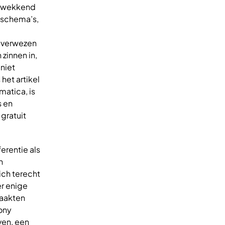
rukwekkend
 schema’s,
n verwezen
 zinnen in,
niet
het artikel
matica, is
s en
gratuit
erentie als
n
ich terecht
er enige
maakten
ony
ven, een