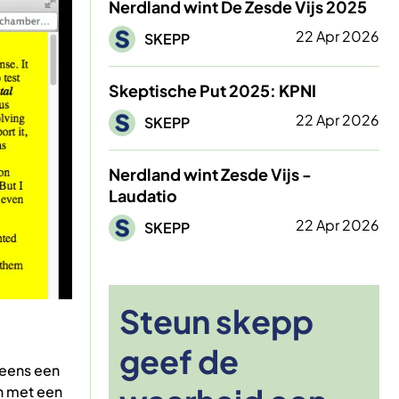
Nerdland wint De Zesde Vijs 2025
Afbeelding
22 Apr 2026
SKEPP
Skeptische Put 2025: KPNI
Afbeelding
22 Apr 2026
SKEPP
Nerdland wint Zesde Vijs -
Laudatio
Afbeelding
22 Apr 2026
SKEPP
Steun skepp
geef de
 eens een
en met een