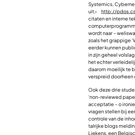
Systemics, Cybernet
uit,‹
http://pdos.cs
citaten en interne t
computerprogramma. 
wordt naar – weliswaa
zoals het grappige 
eerder kunnen public
in zijn geheel volsla
het echter verleidel
daarom moeilijk te b
verspreid doorheen 
Ook deze drie stude
‘non-reviewed paper’
acceptatie – o ironi
vragen stellen bij e
controle van de inho
talrijke blogs meldi
Liekens, een Belgis