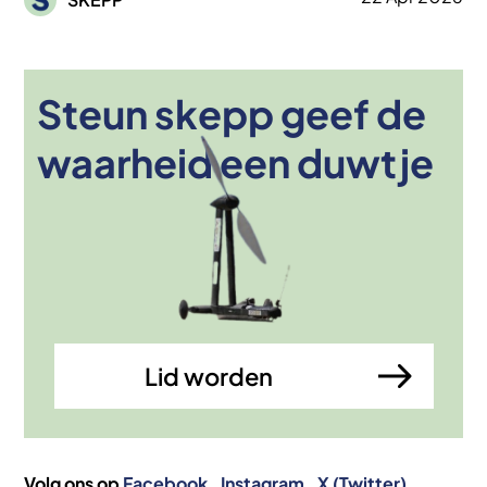
Steun skepp geef de
Afbeelding
waarheid een duwtje
Lid worden
Volg ons op
Facebook
Instagram
X (Twitter)