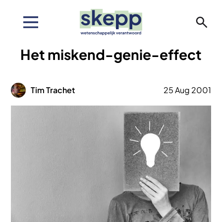
Overslaan
en
naar
de
Het miskend-genie-effect
inhoud
gaan
Afbeelding
Tim Trachet
25 Aug 2001
Afbeelding