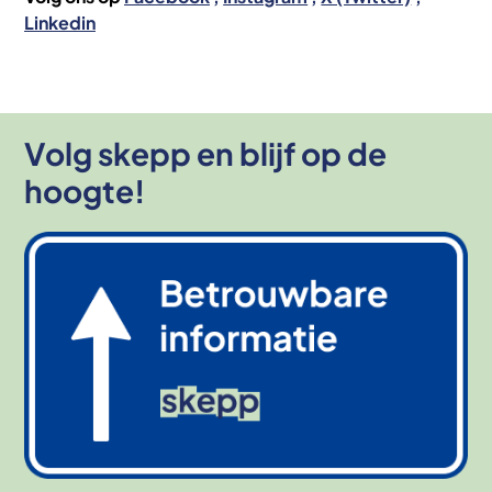
Linkedin
Volg skepp en blijf op de
hoogte!
Afbeelding