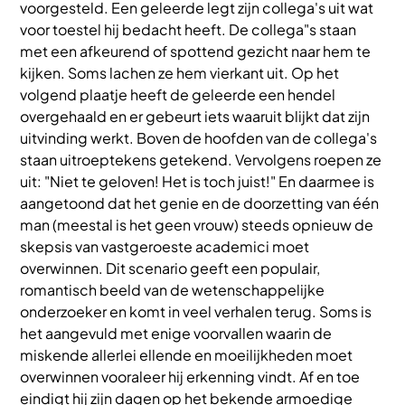
voorgesteld. Een geleerde legt zijn collega's uit wat
voor toestel hij bedacht heeft. De collega"s staan
met een afkeurend of spottend gezicht naar hem te
kijken. Soms lachen ze hem vierkant uit. Op het
volgend plaatje heeft de geleerde een hendel
overgehaald en er gebeurt iets waaruit blijkt dat zijn
uitvinding werkt. Boven de hoofden van de collega's
staan uitroeptekens getekend. Vervolgens roepen ze
uit: "Niet te geloven! Het is toch juist!" En daarmee is
aangetoond dat het genie en de doorzetting van één
man (meestal is het geen vrouw) steeds opnieuw de
skepsis van vastgeroeste academici moet
overwinnen. Dit scenario geeft een populair,
romantisch beeld van de wetenschappelijke
onderzoeker en komt in veel verhalen terug. Soms is
het aangevuld met enige voorvallen waarin de
miskende allerlei ellende en moeilijkheden moet
overwinnen vooraleer hij erkenning vindt. Af en toe
eindigt hij zijn dagen op het bekende armoedige