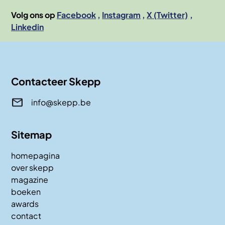
Volg ons op
Facebook
Instagram
X (Twitter)
Linkedin
Contacteer Skepp
info@skepp.be
Sitemap
homepagina
over skepp
magazine
boeken
awards
contact