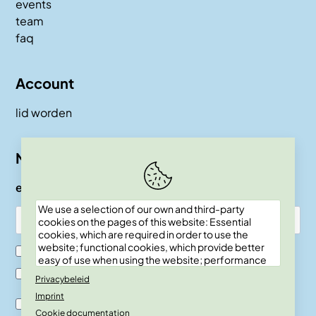
events
team
faq
Account
lid worden
Nieuwsbrief
e-mail
We use a selection of our own and third-party
cookies on the pages of this website: Essential
cookies, which are required in order to use the
website; functional cookies, which provide better
Ik ben SKEPP lid
easy of use when using the website; performance
cookies, which we use to generate aggregated
Ik ben geen SKEPP lid
Privacybeleid
data on website use and statistics; and marketing
Imprint
cookies, which are used to display relevant
Ik ben akkoord met de verwerkingsvoor-waarden en
content and advertising. If you choose "ACCEPT
Cookie documentation