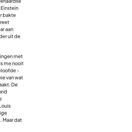
itenaardse
 Einstein
r bakte
reet
ar aan
der uit de
tingen met
s me nooit
eloofde -
nie van wat
maakt. De
vond
e
Louis
dige
. Maar dat