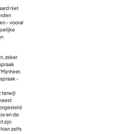
aard niet
erden
n - vooral
pelijke
an
n, zeker
tspraak
"Mijnheer,
tspraak -
e
terwijl
 meest
oorgesteld
tie en de
t zijn
hien zelfs