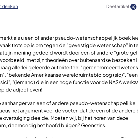
ch denken
Deel artikel
emerkt als u een of ander pseudo-wetenschappelijk boek le
vaak trots op is om tegen de "gevestigde wetenschap" in te
 dat zijn mening gedeeld wordt door een of andere "grote ge
jvoorbeeld, met zijn theorieën over buitenaardse bezoeken i
graag allerlei geleerde autoriteiten: "gerenommeerd weten
van", "bekende Amerikaanse wereldruimtebioloog (sic)", "een
sici", "(iemand) die in een hoge functie voor de NASA werkza
op de adjectieven!
e aanhanger van een of andere pseudo-wetenschappelijke
ticus het argument voor de voeten dat de een of de ander
overtuiging deelde. Moeten wij, bij het horen van deze
m, deemoedig het hoofd buigen? Geenszins.