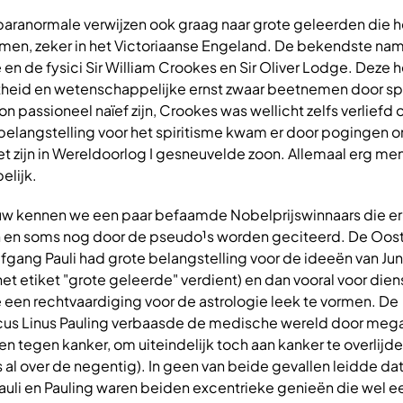
paranormale verwijzen ook graag naar grote geleerden die h
amen, zeker in het Victoriaanse Engeland. De bekendste nam
 en de fysici Sir William Crookes en Sir Oliver Lodge. Deze h
htheid en wetenschappelijke ernst zwaar beetnemen door spi
 passioneel naïef zijn, Crookes was wellicht zelfs verliefd o
langstelling voor het spiritisme kwam er door pogingen o
t zijn in Wereldoorlog I gesneuvelde zoon. Allemaal erg men
elijk.
euw kennen we een paar befaamde Nobelprijswinnaars die er 
 en soms nog door de pseudo¹s worden geciteerd. De Oost
ang Pauli had grote belangstelling voor de ideeën van Jun
t het etiket "grote geleerde" verdient) en dan vooral voor die
ie een rechtvaardiging voor de astrologie leek te vormen. De
us Linus Pauling verbaasde de medische wereld door meg
en tegen kanker, om uiteindelijk toch aan kanker te overlijd
 al over de negentig). In geen van beide gevallen leidde da
auli en Pauling waren beiden excentrieke genieën die wel e