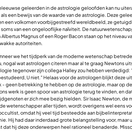
leeuwse geleerden in de astrologie geloofden kan nu uiter
als een bewijs van de waarde van de astrologie. Deze gele
een een volkomen voorbijgestreefd wereldbeeld, ze getuigde
soms van een ongelooflijke naïviteit. De natuurwetenschap
 Albertus Magnus of een Roger Bacon staan op het niveau v
zwakke autoriteiten.
nneer we het tijdperk van de moderne wetenschap betrede
 nogal wat astrologen citeren maar al te graag Newtons ui
logie tegenover zijn collega Halley zou hebben verdedigd: 
estudeerd, U niet." Helaas voor de astrologen blijkt deze ui
k - geen betrekking te hebben op de astrologie, maar op d
ns werk is geen spoor van astrologie terug te vinden, en dat 
tijdgenoten er zich mee bezig hielden. Sir Isaac Newton, de
de wetenschapper aller tijden, wordt overigens wel eens v
occultist, omdat hij veel tijd besteedde aan bijbelinterpreta
e. Hij had daar inderdaad grote belangstelling voor, maar ui
uist dat hij deze onderwerpen heel rationeel benaderde. Missc