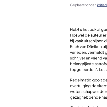
Geplaatst onder
kritis
Hebt u het ook al g
Hoewel de auteur er 
hij vaak uitschijnen
Erich von Däniken bi
verleden, vermeldt 
schrijver en vriend 
belangrijkste astrofy
topgeleerden". Let 
Regelmatig gooit d
overtuiging de skep
wetenschapper deze 
gezaghebbende naa