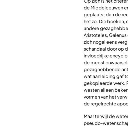
Op zich is het cite
de Middeleeuwen en e
geplaatst dan de re
het zo. Die boeken, d
andere gezaghebbend
Aristoteles, Galenus
zich nogal eens ver
schandaal door op de
invloedrijke encycl
de meest onwaarschi
gezaghebbende anti
wat aanleiding gaf t
gekopieerde werk. Re
westen alleen bekend
vormen van het ver
de regelrechte apoc
Maar terwijl de wete
pseudo-wetenschap 