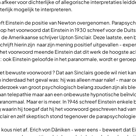
jn afkeer voor dichterlijke of allegorische interpretaties leid
terlijk mogelijk te interpreteren.
heeft Einstein de positie van Newton overgenomen. Parapsyc
p het voorwoord dat Einstein in 1930 schreef voor de Duits
 de Amerikaanse schrijver Upton Sinclair. Deze laatste, ee
rijft hierin zijn ­ naar zijn mening positief uitgevallen - exp
n het voorwoord meende Einstein dat dit werk de hoogste ac
l: ook Einstein geloofde in het paranormale, wordt er geroe
 het bewuste voorwoord ? Dat aan Sinclairs goede wil niet k
 inderdaad het geval was: hij was alleen maar naïef - maar 
onderzoek van groot psychologisch belang zouden zijn als ble
 aan telepathie maar aan een onbewuste hypnotische beïnvl
aranormaal. Maar er is meer. In 1946 schreef Einstein enkele 
waarin hij toegaf dat hij het voorwoord geschreven had van
clair en zelf skeptisch stond tegenover de parapsychologie
 kous niet af. Erich von Däniken - weer eens - beweert dat E