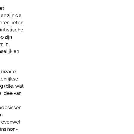
et
en zijn de
eren lieten
ritistische
p zijn
m in
selijk en
bizarre
enrijkse
g (die, wat
ns idee van
adosissen
en
t evenwel
ens non-