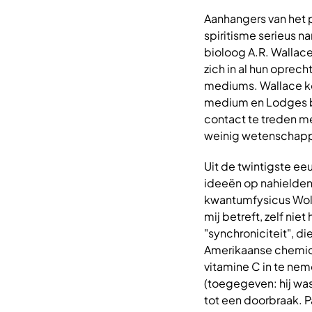
Aanhangers van het 
spiritisme serieus n
bioloog A.R. Wallace
zich in al hun oprec
mediums. Wallace kon
medium en Lodges be
contact te treden me
weinig wetenschapp
Uit de twintigste e
ideeën op nahielden
kwantumfysicus Wolfg
mij betreft, zelf nie
"synchroniciteit", d
Amerikaanse chemic
vitamine C in te nem
(toegegeven: hij was
tot een doorbraak. P