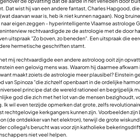
egenover de opvatting dat de aarde in het verleden door bu
 Dat wist hij van een andere fantast, Charles Hapgood, die
at daarvan waar is, heb ik niet kunnen nagaan). Nog bruine
 naar eigen zeggen - hyperintelligente Vlaamse astrologe G
teninterview rechtvaardigde ze de astrologie met de door ha
en uitspraak "Zo boven, zo beneden". Een uitspraak die eer
dere hermetische geschriften stamt.
et mij rechtvaardigde een andere astroloog ooit zijn opvat
nstein een gelovig mens was. Waarom hij daarmee afkwam i
want maakt zoiets de astrologie meer plausibel? Einstein g
 god van Spinoza "die zichzelf openbaart in de ordelijke harmo
universeel principe dat de wereld rationeel en begrijpelijk 
lijke god die zich met het lot van de mensen bezighoudt, 
. Ik wil even terzijde opmerken dat grote, zelfs revolutionair
 rechtgelovige kerkgangers kunnen zijn. Voorbeelden zijn 
son (de ontdekker van het elektron), terwijl de grote wiskun
r collega¹s berucht was voor zijn katholieke bekeringsdrift
schappers niet veel helpen.