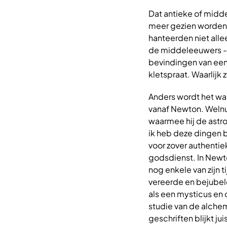
Dat antieke of midde
meer gezien worden 
hanteerden niet all
de middeleeuwers - 
bevindingen van een
kletspraat. Waarlijk 
Anders wordt het wa
vanaf Newton. Welnu,
waarmee hij de astro
ik heb deze dingen b
voor zover authentie
godsdienst. In Newto
nog enkele van zijn 
vereerde en bejubel
als een mysticus en 
studie van de alchemi
geschriften blijkt j