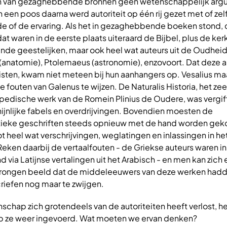
ren van gezaghebbende bronnen geen wetenschappelijk argu
en poos daarna werd autoriteit op één rij gezet met of zel
de of de ervaring. Als het in gezaghebbende boeken stond,
at waren in de eerste plaats uiteraard de Bijbel, plus de ke
e geestelijken, maar ook heel wat auteurs uit de Oudheid
 (anatomie), Ptolemaeus (astronomie), enzovoort. Dat deze a
gisten, kwam niet meteen bij hun aanhangers op. Vesalius m
 fouten van Galenus te wijzen. De Naturalis Historia, het zee
opedische werk van de Romein Plinius de Oudere, was vergif
jnlijke fabels en overdrijvingen. Bovendien moesten de
eke geschriften steeds opnieuw met de hand worden gek
ot heel wat verschrijvingen, weglatingen en inlassingen in he
ken daarbij de vertaalfouten - de Griekse auteurs waren in
 via Latijnse vertalingen uit het Arabisch - en men kan zich
wrongen beeld dat de middeleeuwers van deze werken hadd
riefen nog maar te zwijgen.
nschap zich grotendeels van de autoriteiten heeft verlost, h
ze weer ingevoerd. Wat moeten we ervan denken?