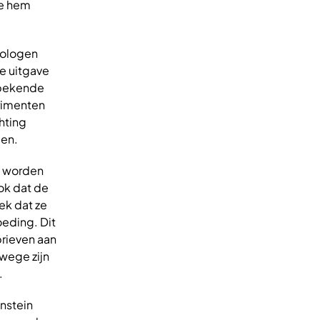
de hem
hologen
e uitgave
n bekende
erimenten
hting
pen.
an worden
ook dat de
ek dat ze
oeding. Dit
brieven aan
wege zijn
.
instein