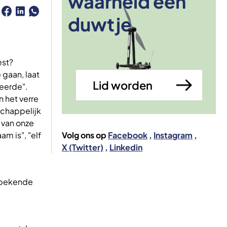
waarheid een
Afbeelding
duwtje
est?
 gaan, laat
Lid worden
leerde".
n het verre
schappelijk
 van onze
am is", "elf
Volg ons op
Facebook
Instagram
X (Twitter)
Linkedin
e bekende