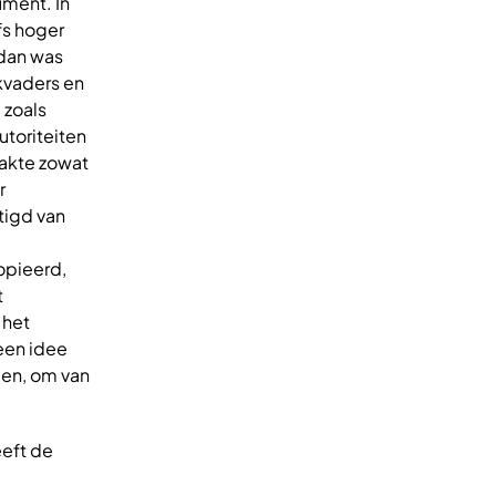
ment. In
fs hoger
 dan was
rkvaders en
 zoals
utoriteiten
aakte zowat
r
tigd van
opieerd,
t
 het
 een idee
en, om van
eeft de