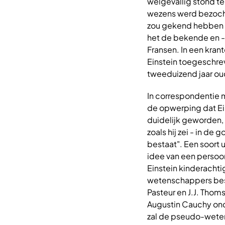
welgevallig stond t
wezens werd bezocht.
zou gekend hebben (w
het de bekende en -
Fransen. In een kran
Einstein toegeschrev
tweeduizend jaar ou
In correspondentie m
de opwerping dat Ei
duidelijk geworden, 
zoals hij zei - in de
bestaat". Een soort 
idee van een persoon
Einstein kinderachtig
wetenschappers best
Pasteur en J.J. Thom
Augustin Cauchy onde
zal de pseudo-weten