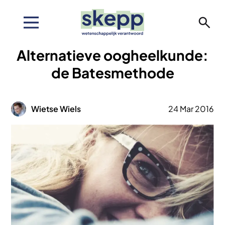
Overslaan
en
naar
de
Alternatieve oogheelkunde:
inhoud
gaan
de Batesmethode
Afbeelding
Wietse Wiels
24 Mar 2016
Afbeelding