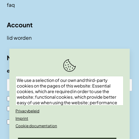
faq
Account
lid worden
Nieuwsbrief
e-mail
We use a selection of our own and third-party
cookies on the pages of this website: Essential
cookies, which are required in order to use the
website; functional cookies, which provide better
Ik ben SKEPP lid
easy of use when using the website; performance
cookies, which we use to generate aggregated
Ik ben geen SKEPP lid
Privacybeleid
data on website use and statistics; and marketing
Imprint
cookies, which are used to display relevant
Ik ben akkoord met de verwerkingsvoor-waarden en
content and advertising. If you choose "ACCEPT
Cookie documentation
privacy policy.
ALL", you consent to the use of all cookies. You can
accept and reject individual cookie types and