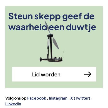
Steun skepp geef de
Afbeelding
waarheid een duwtje
Lid worden
Volg ons op
Facebook
Instagram
X (Twitter)
Linkedin