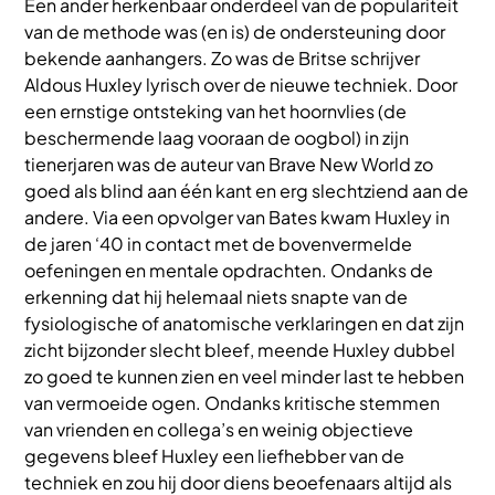
Een ander herkenbaar onderdeel van de populariteit
van de methode was (en is) de ondersteuning door
bekende aanhangers. Zo was de Britse schrijver
Aldous Huxley lyrisch over de nieuwe techniek. Door
een ernstige ontsteking van het hoornvlies (de
beschermende laag vooraan de oogbol) in zijn
tienerjaren was de auteur van Brave New World zo
goed als blind aan één kant en erg slechtziend aan de
andere. Via een opvolger van Bates kwam Huxley in
de jaren ‘40 in contact met de bovenvermelde
oefeningen en mentale opdrachten. Ondanks de
erkenning dat hij helemaal niets snapte van de
fysiologische of anatomische verklaringen en dat zijn
zicht bijzonder slecht bleef, meende Huxley dubbel
zo goed te kunnen zien en veel minder last te hebben
van vermoeide ogen. Ondanks kritische stemmen
van vrienden en collega’s en weinig objectieve
gegevens bleef Huxley een liefhebber van de
techniek en zou hij door diens beoefenaars altijd als