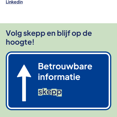
Linkedin
Volg skepp en blijf op de
hoogte!
Afbeelding