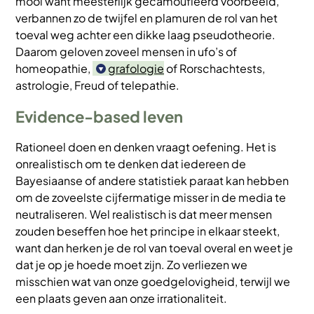
mooi want meesterlijk gecamoufleerd voorbeeld,
verbannen zo de twijfel en plamuren de rol van het
toeval weg achter een dikke laag pseudotheorie.
Daarom geloven zoveel mensen in ufo’s of
homeopathie,
grafologie
of Rorschachtests,
astrologie, Freud of telepathie.
Evidence-based leven
Rationeel doen en denken vraagt oefening. Het is
onrealistisch om te denken dat iedereen de
Bayesiaanse of andere statistiek paraat kan hebben
om de zoveelste cijfermatige misser in de media te
neutraliseren. Wel realistisch is dat meer mensen
zouden beseffen hoe het principe in elkaar steekt,
want dan herken je de rol van toeval overal en weet je
dat je op je hoede moet zijn. Zo verliezen we
misschien wat van onze goedgelovigheid, terwijl we
een plaats geven aan onze irrationaliteit.