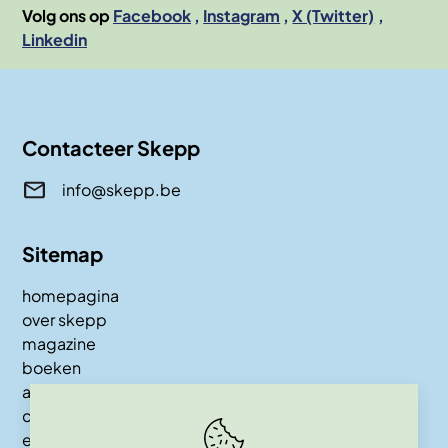
Volg ons op
Facebook
Instagram
X (Twitter)
Linkedin
Contacteer Skepp
info@skepp.be
Sitemap
homepagina
over skepp
magazine
boeken
awards
contact
events