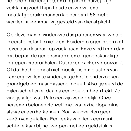
net onder die lengte (een bliep in de curve). Zijn
verklaring zocht hij in fraude en welwillend
maatlatgebruik: mannen kleiner dan 1,58 meter
werden nu eenmaal vrijgesteld van dienstplicht.
Op deze manier vinden we dus patronen waar we die
in eerste instantie niet zien. Epidemiologen doen niet
liever dan daarnaar op zoek gaan. En zo vindt men dan
dat bepaalde geneesmiddelen of geneeskundige
ingrepen niets uithalen. Dat roken kanker veroorzaakt.
Of dat het helemaal niet moeilijk is om clusters van
kankergevallen te vinden, als je het te onderzoeken
grondgebied maar passend indeelt. Alsof je eerst de
pijlen schiet en er daarna een doel omheen trekt. Zo
vind je altijd wat. Patronen zijn verleidelijk. Onze
hersenen belonen zichzelf met wat extra dopamine
als we er een herkennen. Maar we overzien geen
zeeën van getallen. Een reeks van tien keer munt
achter elkaar bij het werpen met een geldstuk is