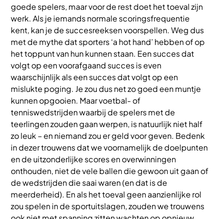
goede spelers, maar voor de rest doet het toeval zijn
werk. Als je iemands normale scoringsfrequentie
kent, kan je de succesreeksen voorspellen. Weg dus
met de mythe dat sporters ‘a hot hand’ hebben of op
het toppunt van hun kunnen staan. Een succes dat
volgt op een voorafgaand succes is even
waarschijnlijk als een succes dat volgt op een
mislukte poging. Je zou dus net zo goed een muntje
kunnen opgooien. Maar voetbal- of
tenniswedstrijden waarbij de spelers met de
teerlingen zouden gaan werpen, is natuurlijk niet half
zo leuk – en niemand zou er geld voor geven. Bedenk
in dezer trouwens dat we voornamelijk de doelpunten
en de uitzonderlijke scores en overwinningen
onthouden, niet de vele ballen die gewoon uit gaan of
de wedstrijden die saai waren (en dat is de
meerderheid). En als het toeval geen aanzienlijke rol
zou spelen in de sportuitslagen, zouden we trouwens
ook niet met spanning zitten wachten op opnieuw