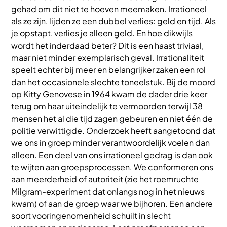
gehad om dit niet te hoeven meemaken. Irrationeel
als ze zijn, lijden ze een dubbel verlies: geld en tijd. Als
je opstapt, verlies je alleen geld. En hoe dikwijls
wordt het inderdaad beter? Dit is een haast triviaal,
maar niet minder exemplarisch geval. Irrationaliteit
speelt echter bij meer en belangrijker zaken een rol
dan het occasionele slechte toneelstuk. Bij de moord
op Kitty Genovese in 1964 kwam de dader drie keer
terug om haar uiteindelijk te vermoorden terwijl 38
mensen het al die tijd zagen gebeuren en niet één de
politie verwittigde. Onderzoek heeft aangetoond dat
we ons in groep minder verantwoordelijk voelen dan
alleen. Een deel van ons irrationeel gedrag is dan ook
te wijten aan groepsprocessen. We conformeren ons
aan meerderheid of autoriteit (zie het roemruchte
Milgram-experiment dat onlangs nog in het nieuws
kwam) of aan de groep waar we bijhoren. Een andere
soort vooringenomenheid schuilt in slecht