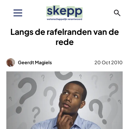
Overslaan
en
naar
de
Langs de rafelranden van de
inhoud
gaan
rede
Afbeelding
Geerdt Magiels
20 Oct 2010
Afbeelding