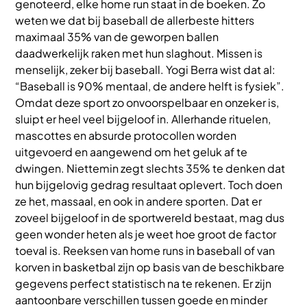
genoteerd, elke home run staat in de boeken. Zo
weten we dat bij baseball de allerbeste hitters
maximaal 35% van de geworpen ballen
daadwerkelijk raken met hun slaghout. Missen is
menselijk, zeker bij baseball. Yogi Berra wist dat al:
“Baseball is 90% mentaal, de andere helft is fysiek”.
Omdat deze sport zo onvoorspelbaar en onzeker is,
sluipt er heel veel bijgeloof in. Allerhande rituelen,
mascottes en absurde protocollen worden
uitgevoerd en aangewend om het geluk af te
dwingen. Niettemin zegt slechts 35% te denken dat
hun bijgelovig gedrag resultaat oplevert. Toch doen
ze het, massaal, en ook in andere sporten. Dat er
zoveel bijgeloof in de sportwereld bestaat, mag dus
geen wonder heten als je weet hoe groot de factor
toeval is. Reeksen van home runs in baseball of van
korven in basketbal zijn op basis van de beschikbare
gegevens perfect statistisch na te rekenen. Er zijn
aantoonbare verschillen tussen goede en minder