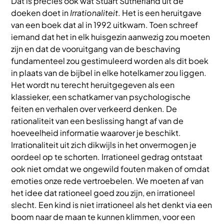
Dat is precies ook wat Stuart Sutherland uit de
doeken doet in
Irrationaliteit
. Het is een heruitgave
van een boek dat al in 1992 uitkwam. Toen schreef
iemand dat het in elk huisgezin aanwezig zou moeten
zijn en dat de vooruitgang van de beschaving
fundamenteel zou gestimuleerd worden als dit boek
in plaats van de bijbel in elke hotelkamer zou liggen.
Het wordt nu terecht heruitgegeven als een
klassieker, een schatkamer van psychologische
feiten en verhalen over verkeerd denken. De
rationaliteit van een beslissing hangt af van de
hoeveelheid informatie waarover je beschikt.
Irrationaliteit uit zich dikwijls in het onvermogen je
oordeel op te schorten. Irrationeel gedrag ontstaat
ook niet omdat we ongewild fouten maken of omdat
emoties onze rede vertroebelen. We moeten af van
het idee dat rationeel goed zou zijn, en irrationeel
slecht. Een kind is niet irrationeel als het denkt via een
boom naar de maan te kunnen klimmen, voor een