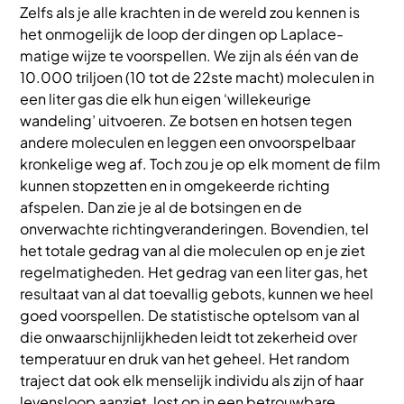
Zelfs als je alle krachten in de wereld zou kennen is
het onmogelijk de loop der dingen op Laplace-
matige wijze te voorspellen. We zijn als één van de
10.000 triljoen (10 tot de 22ste macht) moleculen in
een liter gas die elk hun eigen ‘willekeurige
wandeling’ uitvoeren. Ze botsen en hotsen tegen
andere moleculen en leggen een onvoorspelbaar
kronkelige weg af. Toch zou je op elk moment de film
kunnen stopzetten en in omgekeerde richting
afspelen. Dan zie je al de botsingen en de
onverwachte richtingveranderingen. Bovendien, tel
het totale gedrag van al die moleculen op en je ziet
regelmatigheden. Het gedrag van een liter gas, het
resultaat van al dat toevallig gebots, kunnen we heel
goed voorspellen. De statistische optelsom van al
die onwaarschijnlijkheden leidt tot zekerheid over
temperatuur en druk van het geheel. Het random
traject dat ook elk menselijk individu als zijn of haar
levensloop aanziet, lost op in een betrouwbare