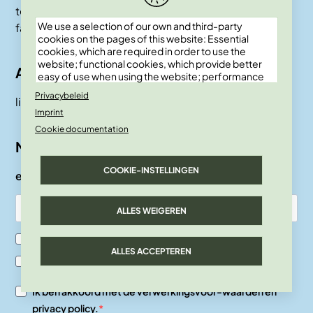
team
We use a selection of our own and third-party
faq
cookies on the pages of this website: Essential
cookies, which are required in order to use the
website; functional cookies, which provide better
Account
easy of use when using the website; performance
cookies, which we use to generate aggregated
Privacybeleid
lid worden
data on website use and statistics; and marketing
Imprint
cookies, which are used to display relevant
content and advertising. If you choose "ACCEPT
Cookie documentation
ALL", you consent to the use of all cookies. You can
Nieuwsbrief
accept and reject individual cookie types and
revoke your consent for the future at any time
COOKIE-INSTELLINGEN
e-mail
under "Settings".
ALLES WEIGEREN
Ik ben SKEPP lid
ALLES ACCEPTEREN
Ik ben geen SKEPP lid
Ik ben akkoord met de verwerkingsvoor-waarden en
privacy policy.