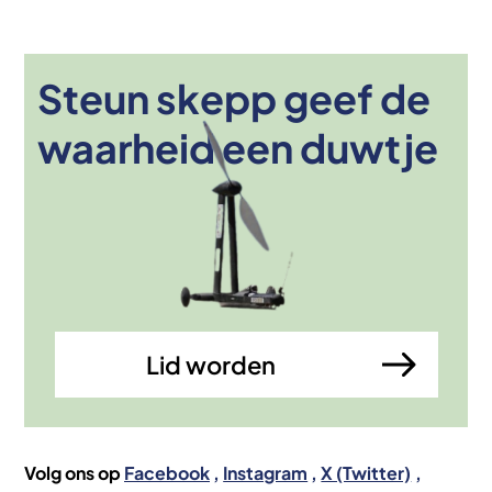
Steun skepp geef de
Afbeelding
waarheid een duwtje
Lid worden
Volg ons op
Facebook
Instagram
X (Twitter)