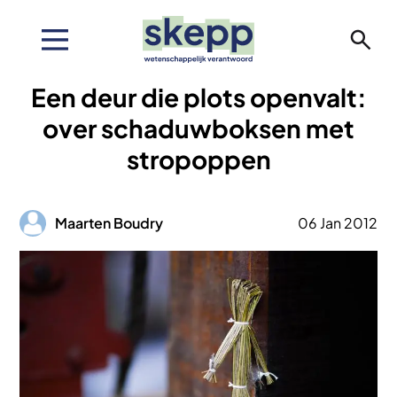
Overslaan
en
naar
de
Een deur die plots openvalt:
inhoud
gaan
over schaduwboksen met
stropoppen
Afbeelding
Maarten Boudry
06 Jan 2012
Afbeelding