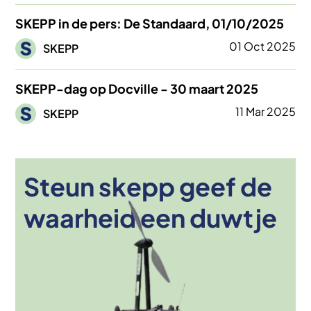
SKEPP in de pers: De Standaard, 01/10/2025
Afbeelding
01 Oct 2025
SKEPP
SKEPP-dag op Docville - 30 maart 2025
Afbeelding
11 Mar 2025
SKEPP
Steun skepp geef de
Afbeelding
waarheid een duwtje