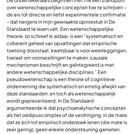
De ondertekenaars beginnen met me een standpunt
over wetenschappelijke concepten toe te schrijven –
de eis tot directe en liefst experimentele confirmatie
– dat nergens in mijn gewraakte opiniestuk in De
Standaard te lezen valt. Een wetenschappelijke
theorie, zo schreef ik aldaar, is een “systematisch en
coherent geheel van opvattingen dat empirische
toetsing doorstaat, kwetsbaar is voor weerleggingen,
toelaat om voorspellingen te maken, causale
mechanismen beschrijft en geïntegreerd is met
andere wetenschappelijke disciplines.” Een
pseudowetenschap is een theorie of cognitieve
onderneming die systematisch en ernstig afwijkt van
deze standaarden, en toch als wetenschappelijk
wordt gepresenteerd. In De Standaard
argumenteerde ik dat psychoanalytische concepten
als het oedipuscomplex of de verdringing, in de mate
dat ze zich tot empirisch onderzoek lenen (die mate is
zeer gering), geen enkele ondersteuning genieten.