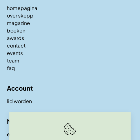
homepagina
over skepp
magazine
boeken
awards
contact
events
team
faq
Account
lid worden
Nieuwsbrief
e-mail