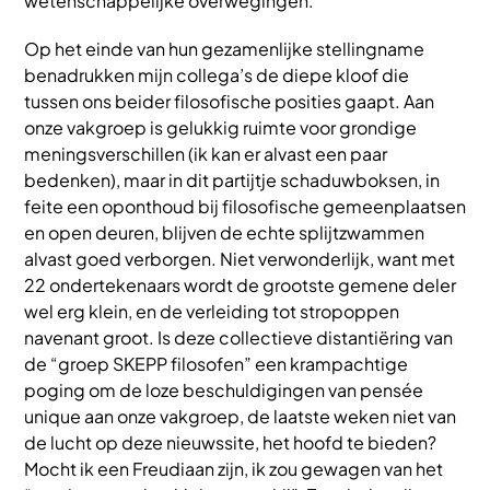
wetenschappelijke overwegingen.
Op het einde van hun gezamenlijke stellingname
benadrukken mijn collega’s de diepe kloof die
tussen ons beider filosofische posities gaapt. Aan
onze vakgroep is gelukkig ruimte voor grondige
meningsverschillen (ik kan er alvast een paar
bedenken), maar in dit partijtje schaduwboksen, in
feite een oponthoud bij filosofische gemeenplaatsen
en open deuren, blijven de echte splijtzwammen
alvast goed verborgen. Niet verwonderlijk, want met
22 ondertekenaars wordt de grootste gemene deler
wel erg klein, en de verleiding tot stropoppen
navenant groot. Is deze collectieve distantiëring van
de “groep SKEPP filosofen” een krampachtige
poging om de loze beschuldigingen van pensée
unique aan onze vakgroep, de laatste weken niet van
de lucht op deze nieuwssite, het hoofd te bieden?
Mocht ik een Freudiaan zijn, ik zou gewagen van het