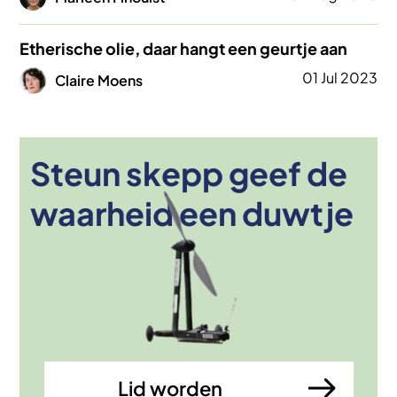
Etherische olie, daar hangt een geurtje aan
Afbeelding
01 Jul 2023
Claire Moens
Steun skepp geef de
Afbeelding
waarheid een duwtje
Lid worden