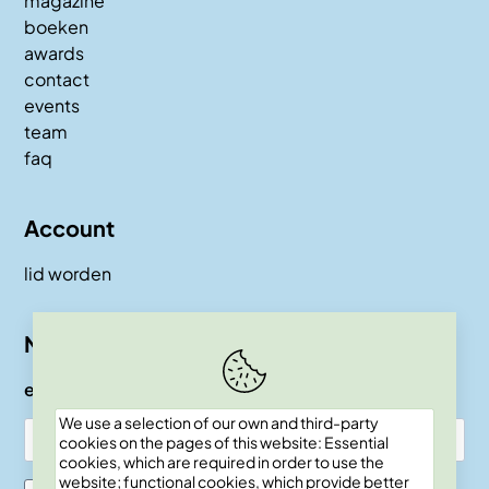
magazine
boeken
awards
contact
events
team
faq
Account
lid worden
Nieuwsbrief
e-mail
We use a selection of our own and third-party
cookies on the pages of this website: Essential
cookies, which are required in order to use the
website; functional cookies, which provide better
Ik ben SKEPP lid