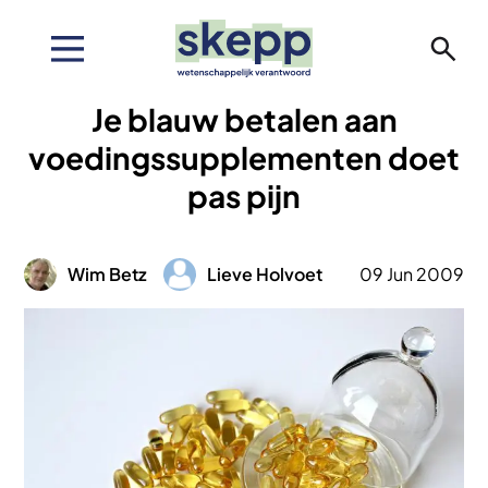
Overslaan
en
naar
de
Je blauw betalen aan
inhoud
gaan
voedingssupplementen doet
pas pijn
Afbeelding
Afbeelding
Wim Betz
Lieve Holvoet
09 Jun 2009
Afbeelding