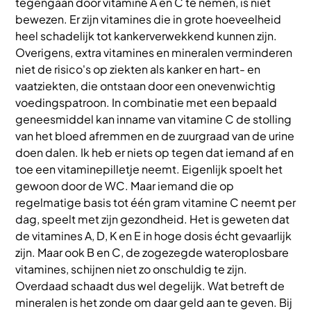
tegengaan door vitamine A en C te nemen, is niet
bewezen. Er zijn vitamines die in grote hoeveelheid
heel schadelijk tot kankerverwekkend kunnen zijn.
Overigens, extra vitamines en mineralen verminderen
niet de risico's op ziekten als kanker en hart- en
vaatziekten, die ontstaan door een onevenwichtig
voedingspatroon. In combinatie met een bepaald
geneesmiddel kan inname van vitamine C de stolling
van het bloed afremmen en de zuurgraad van de urine
doen dalen. Ik heb er niets op tegen dat iemand af en
toe een vitaminepilletje neemt. Eigenlijk spoelt het
gewoon door de WC. Maar iemand die op
regelmatige basis tot één gram vitamine C neemt per
dag, speelt met zijn gezondheid. Het is geweten dat
de vitamines A, D, K en E in hoge dosis écht gevaarlijk
zijn. Maar ook B en C, de zogezegde wateroplosbare
vitamines, schijnen niet zo onschuldig te zijn.
Overdaad schaadt dus wel degelijk. Wat betreft de
mineralen is het zonde om daar geld aan te geven. Bij