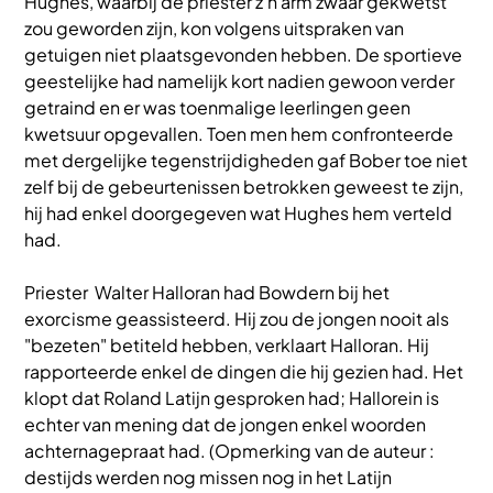
Hughes, waarbij de priester z'n arm zwaar gekwetst
zou geworden zijn, kon volgens uitspraken van
getuigen niet plaatsgevonden hebben. De sportieve
geestelijke had namelijk kort nadien gewoon verder
getraind en er was toenmalige leerlingen geen
kwetsuur opgevallen. Toen men hem confronteerde
met dergelijke tegenstrijdigheden gaf Bober toe niet
zelf bij de gebeurtenissen betrokken geweest te zijn,
hij had enkel doorgegeven wat Hughes hem verteld
had.
Priester Walter Halloran had Bowdern bij het
exorcisme geassisteerd. Hij zou de jongen nooit als
"bezeten" betiteld hebben, verklaart Halloran. Hij
rapporteerde enkel de dingen die hij gezien had. Het
klopt dat Roland Latijn gesproken had; Hallorein is
echter van mening dat de jongen enkel woorden
achternagepraat had. (Opmerking van de auteur :
destijds werden nog missen nog in het Latijn