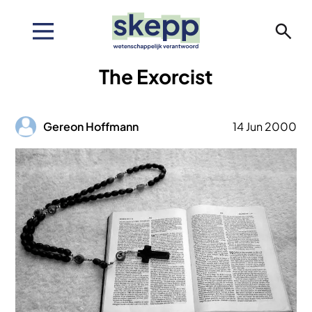
Overslaan
en
naar
de
The Exorcist
inhoud
gaan
Afbeelding
Gereon Hoffmann
14 Jun 2000
Afbeelding