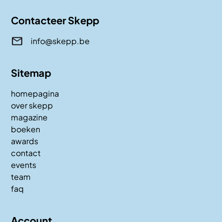
Contacteer Skepp
info@skepp.be
Sitemap
homepagina
over skepp
magazine
boeken
awards
contact
events
team
faq
Account