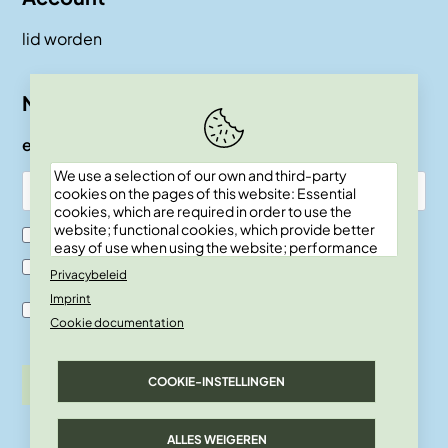
lid worden
Nieuwsbrief
e-mail
We use a selection of our own and third-party
cookies on the pages of this website: Essential
cookies, which are required in order to use the
website; functional cookies, which provide better
Ik ben SKEPP lid
easy of use when using the website; performance
cookies, which we use to generate aggregated
Ik ben geen SKEPP lid
Privacybeleid
data on website use and statistics; and marketing
Imprint
cookies, which are used to display relevant
Ik ben akkoord met de verwerkingsvoor-waarden en
content and advertising. If you choose "ACCEPT
Cookie documentation
privacy policy.
ALL", you consent to the use of all cookies. You can
accept and reject individual cookie types and
revoke your consent for the future at any time
COOKIE-INSTELLINGEN
inschrijven
under "Settings".
ALLES WEIGEREN