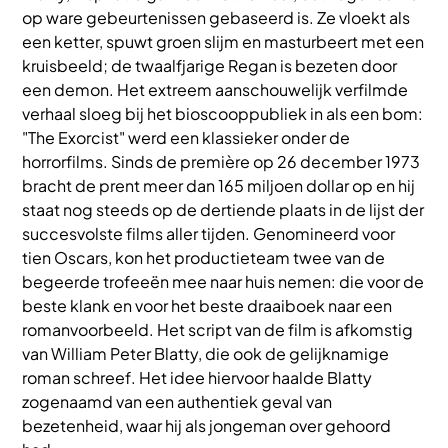
op ware gebeurtenissen gebaseerd is. Ze vloekt als
een ketter, spuwt groen slijm en masturbeert met een
kruisbeeld; de twaalfjarige Regan is bezeten door
een demon. Het extreem aanschouwelijk verfilmde
verhaal sloeg bij het bioscooppubliek in als een bom:
"The Exorcist" werd een klassieker onder de
horrorfilms. Sinds de première op 26 december 1973
bracht de prent meer dan 165 miljoen dollar op en hij
staat nog steeds op de dertiende plaats in de lijst der
succesvolste films aller tijden. Genomineerd voor
tien Oscars, kon het productieteam twee van de
begeerde trofeeën mee naar huis nemen: die voor de
beste klank en voor het beste draaiboek naar een
romanvoorbeeld. Het script van de film is afkomstig
van William Peter Blatty, die ook de gelijknamige
roman schreef. Het idee hiervoor haalde Blatty
zogenaamd van een authentiek geval van
bezetenheid, waar hij als jongeman over gehoord