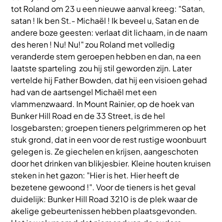
tot Roland om 23 u een nieuwe aanval kreeg: "Satan,
satan ! Ik ben St.- Michaël ! Ik beveel u, Satan en de
andere boze geesten: verlaat dit lichaam, in de naam
des heren ! Nu! Nu!" zou Roland met volledig
veranderde stem geroepen hebben en dan, na een
laatste sparteling zou hij stil geworden zijn. Later
vertelde hij Father Bowden, dat hij een visioen gehad
had van de aartsengel Michaël met een
vlammenzwaard. In Mount Rainier, op de hoek van
Bunker Hill Road en de 33 Street, is de hel
losgebarsten; groepen tieners pelgrimmeren op het
stuk grond, dat in een voor de rest rustige woonbuurt
gelegen is. Ze giechelen en krijsen, aangeschoten
door het drinken van blikjesbier. Kleine houten kruisen
steken in het gazon: "Hier is het. Hier heeft de
bezetene gewoond !". Voor de tieners is het geval
duidelijk: Bunker Hill Road 3210 is de plek waar de
akelige gebeurtenissen hebben plaatsgevonden.