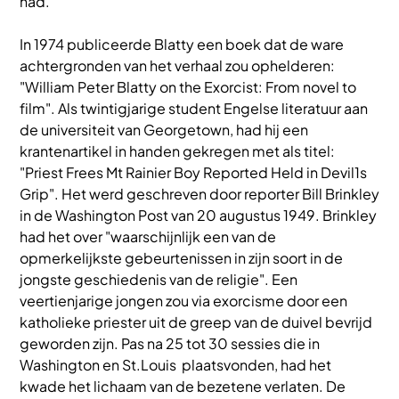
had.
In 1974 publiceerde Blatty een boek dat de ware
achtergronden van het verhaal zou ophelderen:
"William Peter Blatty on the Exorcist: From novel to
film". Als twintigjarige student Engelse literatuur aan
de universiteit van Georgetown, had hij een
krantenartikel in handen gekregen met als titel:
"Priest Frees Mt Rainier Boy Reported Held in Devil1s
Grip". Het werd geschreven door reporter Bill Brinkley
in de Washington Post van 20 augustus 1949. Brinkley
had het over "waarschijnlijk een van de
opmerkelijkste gebeurtenissen in zijn soort in de
jongste geschiedenis van de religie". Een
veertienjarige jongen zou via exorcisme door een
katholieke priester uit de greep van de duivel bevrijd
geworden zijn. Pas na 25 tot 30 sessies die in
Washington en St.Louis plaatsvonden, had het
kwade het lichaam van de bezetene verlaten. De