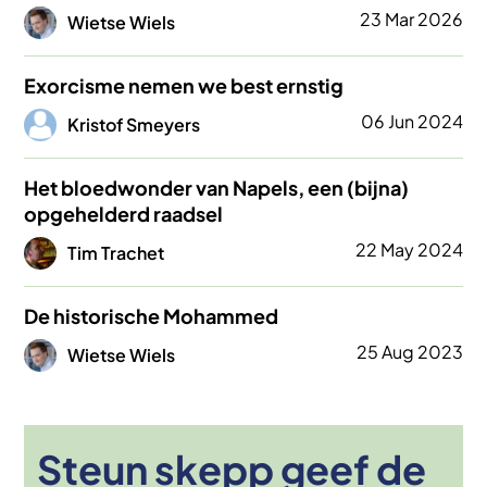
Afbeelding
23 Mar 2026
Wietse Wiels
Exorcisme nemen we best ernstig
Afbeelding
06 Jun 2024
Kristof Smeyers
Het bloedwonder van Napels, een (bijna)
opgehelderd raadsel
Afbeelding
22 May 2024
Tim Trachet
De historische Mohammed
Afbeelding
25 Aug 2023
Wietse Wiels
Steun skepp geef de
Afbeelding