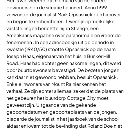
Het is wel vreemd dat niemand van de oudere
bewoners zich de situatie herinnert. Anno 1999
verwonderde journalist Mark Opsasnick zich hierover
en begon te rechercheren. Over zijn opmerkelijke
vaststellingen berichtte hij in Strange, een
Amerikaans magazine over paranormale en vreemde
fenomenen . In een adresboekje uit de periode in
kwestie (1940/50) stootte Opsasnick op de naam
Joseph Haas, eigenaar van het huis in Bunker Hill
Road. Haas had echter geen nakomelingen, dit werd
door buurtbewoners bevestigd. De bezeten jongen
kan daar niet gewoond hebben, besluit Opsasnick.
Enkele inwoners van Mount Rainier kennen het
verhaal. Ze zijn echter allemaal zeker dat de plaats van
het gebeuren het buurdorp Cottage City moet
geweest zijn. Uitgaande van de gekende
geboortedatum en geboorteplaats van de jongen,
bladerde de journalist in het jaarboek van de school
aldaar en kwam tot de bevinding dat Roland Doe niet