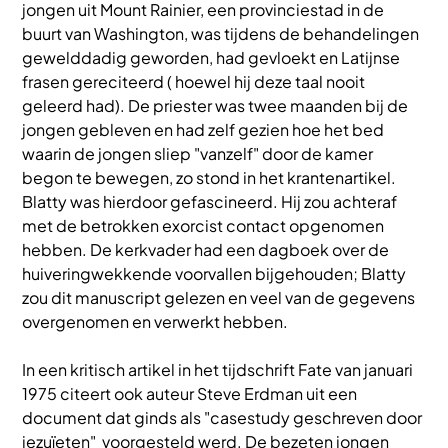
jongen uit Mount Rainier, een provinciestad in de
buurt van Washington, was tijdens de behandelingen
gewelddadig geworden, had gevloekt en Latijnse
frasen gereciteerd ( hoewel hij deze taal nooit
geleerd had). De priester was twee maanden bij de
jongen gebleven en had zelf gezien hoe het bed
waarin de jongen sliep "vanzelf" door de kamer
begon te bewegen, zo stond in het krantenartikel.
Blatty was hierdoor gefascineerd. Hij zou achteraf
met de betrokken exorcist contact opgenomen
hebben. De kerkvader had een dagboek over de
huiveringwekkende voorvallen bijgehouden; Blatty
zou dit manuscript gelezen en veel van de gegevens
overgenomen en verwerkt hebben.
In een kritisch artikel in het tijdschrift Fate van januari
1975 citeert ook auteur Steve Erdman uit een
document dat ginds als "casestudy geschreven door
jezuïeten" voorgesteld werd. De bezeten jongen