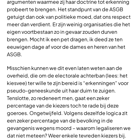
argumenten waarmee zij haar doctrine tot erkenning
probeert te brengen. Het standpunt van de ASGB
getuigt dan ook van politieke moed, dat ons respect
meer dan verdient. Er zijn weinig organisaties die het
eigen voortbestaan zo in gevaar zouden durven
brengen. Mocht ik een pet dragen, ik deed ze ten
eeuwigen dage af voor de dames en heren van het
ASGB.
Misschien kunnen we dit even laten weten aan de
overheid, die om de electorale achterban (lees: het
kiesvee) ter wille te zijn bereid is “erkenningen” voor
pseudo-geneeskunde uit haar duim te zuigen.
Tenslotte, zo redeneert men, gaat een zeker
percentage van de kiezers toch te rade bij deze
goeroes. Ongetwijfeld. Volgens dezelfde logica zit
een zeker percentage van de bevolking in de
gevangenis wegens moord – waarom legaliseren we
dat niet meteen? Weer enkele tevreden kiezers bij.