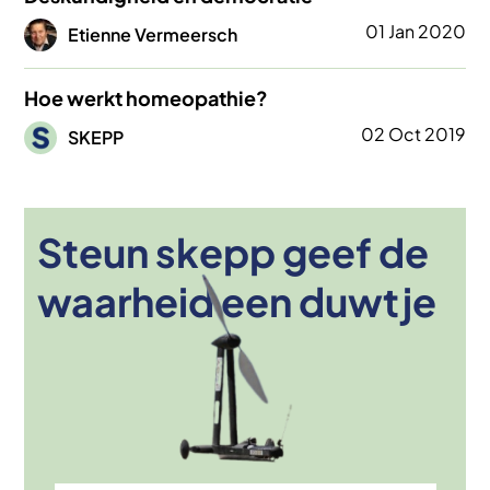
Afbeelding
01 Jan 2020
Etienne Vermeersch
Hoe werkt homeopathie?
Afbeelding
02 Oct 2019
SKEPP
Steun skepp geef de
Afbeelding
waarheid een duwtje