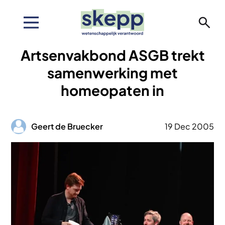
Overslaan
en
naar
de
Artsenvakbond ASGB trekt
inhoud
gaan
samenwerking met
homeopaten in
Afbeelding
Geert de Bruecker
19 Dec 2005
Afbeelding