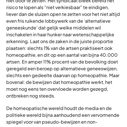
niet door te zetten. Het syndicaat bleek bereid het
risico te lopen als “niet verkiesbaar” te eindigen,
liever dan de sluizen open te zetten voor het niet altijd
even fris ruikende lobbywerk van de ‘alternatieve
geneeskunde’ dat gelijk welke middelen wil
inschakelen in haar hunker naar wetenschappelijke
erkenning. Laat ons de zaken in de juiste proportie
plaatsen: slechts 1% van de artsen praktiseert ook
homeopathie, en dit op een aantal van bijna 40.000
artsen. En amper 11% procent van de bevolking doet
geregeld een beroep op alternatieve geneeswijzen,
slechts een gedeelte daarvan op homeopathie. Maar
bovenal: de bewijzen dat homeopathie werkt, het
moet nog eens ten overvloede worden gezegd,
ontbreken nog steeds.
De homeopatische wereld houdt de media en de
politieke wereld bijna aanhoudend een vervormende
spiegel voor van pseudo-bewijzen en non-