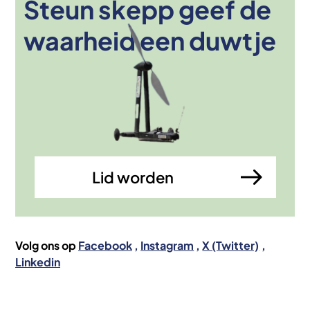
Steun skepp geef de
Afbeelding
waarheid een duwtje
Lid worden
Volg ons op
Facebook
Instagram
X (Twitter)
Linkedin