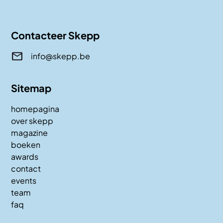
Contacteer Skepp
info@skepp.be
Sitemap
homepagina
over skepp
magazine
boeken
awards
contact
events
team
faq