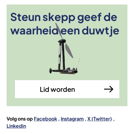
Steun skepp geef de
Afbeelding
waarheid een duwtje
Lid worden
Volg ons op
Facebook
Instagram
X (Twitter)
Linkedin