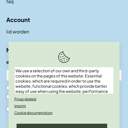
faq
Account
lid worden
Nieuwsbrief
e-mail
We use a selection of our own and third-party
cookies on the pages of this website: Essential
cookies, which are required in order to use the
website; functional cookies, which provide better
Ik ben SKEPP lid
easy of use when using the website; performance
cookies, which we use to generate aggregated
Ik ben geen SKEPP lid
Privacybeleid
data on website use and statistics; and marketing
Imprint
cookies, which are used to display relevant
Ik ben akkoord met de verwerkingsvoor-waarden en
content and advertising. If you choose "ACCEPT
Cookie documentation
privacy policy.
ALL", you consent to the use of all cookies. You can
accept and reject individual cookie types and
revoke your consent for the future at any time