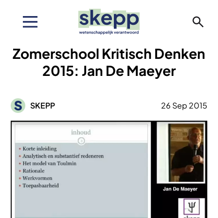
Overslaan
en
naar
de
Zomerschool Kritisch Denken
inhoud
gaan
2015: Jan De Maeyer
Afbeelding
SKEPP
26 Sep 2015
Afbeelding