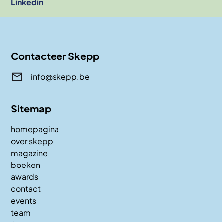
Linkedin
Contacteer Skepp
info@skepp.be
Sitemap
homepagina
over skepp
magazine
boeken
awards
contact
events
team