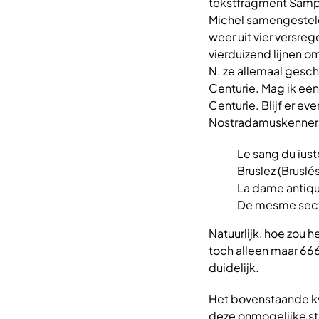
tekstfragment Sampie
Michel samengesteld 
weer uit vier versre
vierduizend lijnen om
N. ze allemaal gesc
Centurie. Mag ik ee
Centurie. Blijf er ev
Nostradamuskenners 
Le sang du iust
Bruslez (Bruslés)
La dame antiqu
De mesme secte
Natuurlijk, hoe zou h
toch alleen maar 666 
duidelijk.
Het bovenstaande kwa
deze onmogelijke st