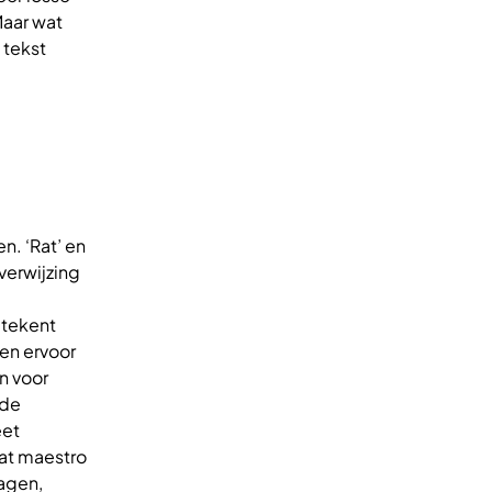
Maar wat
 tekst
n. ‘Rat’ en
 verwijzing
etekent
ben ervoor
n voor
 de
eet
dat maestro
agen,