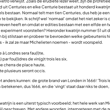
tro verwijst. Zoals de erudiete lezer weet, zijn de profetie
uit Centuries en elke Centurie bestaat uit honderd kwatrijn
gels bestaan. Normaal telt men tien Centuries, dus heb je een
 te bekijken. Ik schrijf wel ‘normaal’ omdat het niet zeker is 
hreven heeft en omdat er edities bestaan met een elfde en 
n experiment voorstellen? Hieronder kwatrijn nummer 51 uit
en bij stilstaan en probeer te bevroeden welke gebeurtenis h
- ik zal ze maar Michelieten noemen - wordt voorspeld.
e à Londres sera fau(l)te,
 par fou(l)dres de vin(g)t trois les six,
e cherra de place haute,
 plusieurs seront occis.
et anders kunnen: de grote brand van Londen in 1666! ‘Trois le
betekenen, dus 1666, en die ‘vingt’ staat daar niks te doen, 
trijn is een uiterst typisch voorbeeld; het hele werk van Mic
ijl geschreven. Met andere woorden, interpreteren met de z