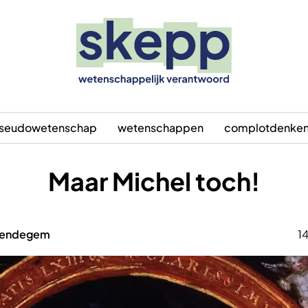
seudowetenschap
wetenschappen
complotdenke
Maar Michel toch!
 Bendegem
1