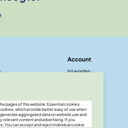
n
Account
a
lid worden
he pages of this website: Essential cookies,
 cookies, which provide better easy of use when
o generate aggregated data on website use and
y relevant content and advertising. If you
s. You can accept and reject individual cookie