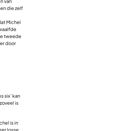
ën van
en die zelf
dat Michel
twaalfde
 de tweede
ier door
s six’ kan
zoveel is
hel is in
eer losse