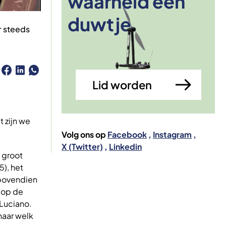
waarheid een
Afbeelding
duwtje
er steeds
Lid worden
t zijn we
Volg ons op
Facebook
Instagram
X (Twitter)
Linkedin
n groot
), het
 bovendien
m op de
 Luciano.
naar welk