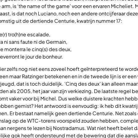
 arm, is ‘the name of the game’ voor een ervaren Micheliet. 
baast, is dat noch Luciano, noch een andere ontcijferaar deze
komstig uit de dertiende Centurie, kwatrijn nummer 17:
ge(r) tro(h)ne escalade,
ra ni sans faute ni de Germain,
e monterra le cinq(s) des deux,
everront le jour de bonheur.
hier zelfs nog niet eens zoveel hoeft geïnterpreteerd te worde
lleen maar Ratzinger betekenen en in de tweede lijn is er een
erjeugd, dat is toch duidelijk. ‘Cinq des deux’ kan alleen maar
en als 2005, het jaar van zijn verkiezing. De laatste regel b
komt vaker voor bij Michel. Dus welke duistere krachten heb
hebben gemist? Het antwoord is eenvoudig: ik heb dit kwatrij
en. Er bestaat namelijk geen dertiende Centurie. Net zoals
aanslag op de WTC-torens voorspeld zouden hebben, compl
taan nergens te lezen bij Nostradamus. Wat niet heeft belet 
elijke gok heeft ondersteund met de bewering dat die aansl