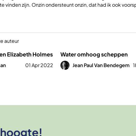
 te vinden zijn. Onzin ondersteunt onzin, dat had ik ook voor
ze auteur
 en Elizabeth Holmes
Water omhoog scheppen
Afbeelding
man
01 Apr 2022
Jean Paul Van Bendegem
1
e hoogte!