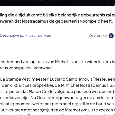
ing die altijd uitkomt: bij elke belangrijke gebeurtenis zal 
 beweren dat Nostradamus de gebeurtenis voorspeld heeft.
sbeschouwing
kritisch denken
Deel artikel
ers: iemand zou op basis van Michel - voor de vrienden en da
paus voorspellen. Voorwaar!
t La Stampa wist ‘meester’ Luciano Sampietro uit Trieste, ee
enk ik), uit Les prophéties de M. Michel Nostradamus (1555
l, te puren dat Marco Cè de volgende paus zou worden en
n de reeks zou zijn. Nu Gods vertegenwoordiger op aarde fer
laatsgenomen, wordt het plots heel erg stil in de buurt van
 uur verloren met het s(m)urfen op internet om uit te zoeken 