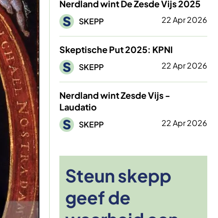
Nerdland wint De Zesde Vijs 2025
Afbeelding
22 Apr 2026
SKEPP
Skeptische Put 2025: KPNI
Afbeelding
22 Apr 2026
SKEPP
Nerdland wint Zesde Vijs -
Laudatio
Afbeelding
22 Apr 2026
SKEPP
Steun skepp
geef de