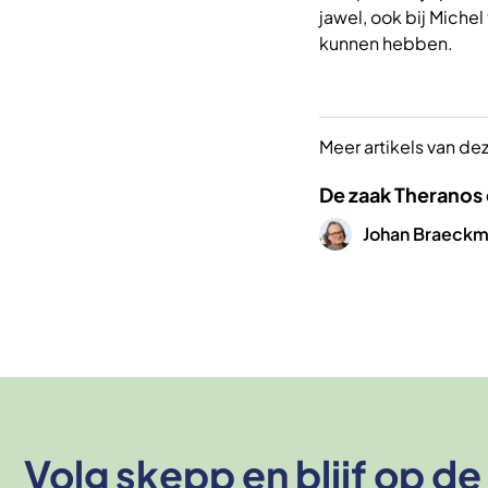
jawel, ook bij Michel
kunnen hebben.
Meer artikels van de
De zaak Theranos
Afbeelding
Johan Braeck
Volg skepp en blijf op d