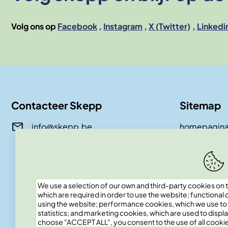
Volg ons op
Facebook
Instagram
X (Twitter)
Linkedi
Contacteer Skepp
Sitemap
info@skepp.be
homepagin
over skepp
magazine
boeken
awards
We use a selection of our own and third-party cookies on t
contact
which are required in order to use the website; functional
events
using the website; performance cookies, which we use t
team
statistics; and marketing cookies, which are used to displa
choose "ACCEPT ALL", you consent to the use of all cookie
faq