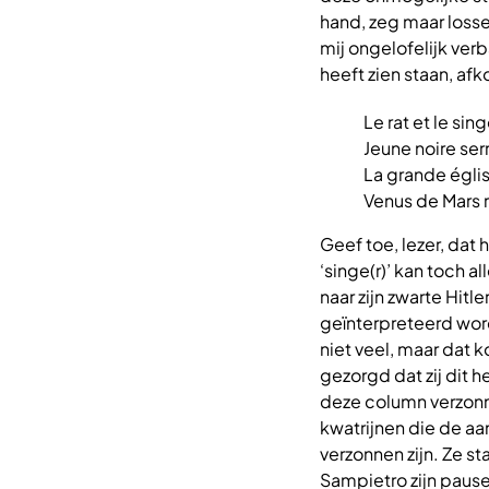
hand, zeg maar losse
mij ongelofelijk ver
heeft zien staan, af
Le rat et le sin
Jeune noire ser
La grande églis
Venus de Mars r
Geef toe, lezer, dat 
‘singe(r)’ kan toch a
naar zijn zwarte Hitl
geïnterpreteerd word
niet veel, maar dat 
gezorgd dat zij dit 
deze column verzonn
kwatrijnen die de 
verzonnen zijn. Ze s
Sampietro zijn paus