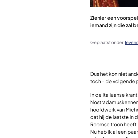
Ziehier een voorspell
iemand zijn die zal
Geplaatst onder
leven
Dus het kon niet and
toch - de volgende 
In de Italiaanse kran
Nostradamuskenner (d
hoofdwerk van Miche
dat hij de laatste i
Roomse troon heeft p
Nu heb ik al een paar