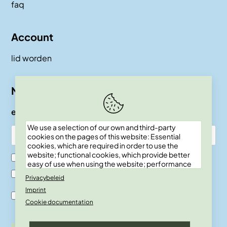
faq
Account
lid worden
Nieuwsbrief
e-mail
We use a selection of our own and third-party
cookies on the pages of this website: Essential
cookies, which are required in order to use the
website; functional cookies, which provide better
Ik ben SKEPP lid
easy of use when using the website; performance
cookies, which we use to generate aggregated
Ik ben geen SKEPP lid
Privacybeleid
data on website use and statistics; and marketing
Imprint
cookies, which are used to display relevant
Ik ben akkoord met de verwerkingsvoor-waarden en
content and advertising. If you choose "ACCEPT
Cookie documentation
privacy policy.
ALL", you consent to the use of all cookies. You can
accept and reject individual cookie types and