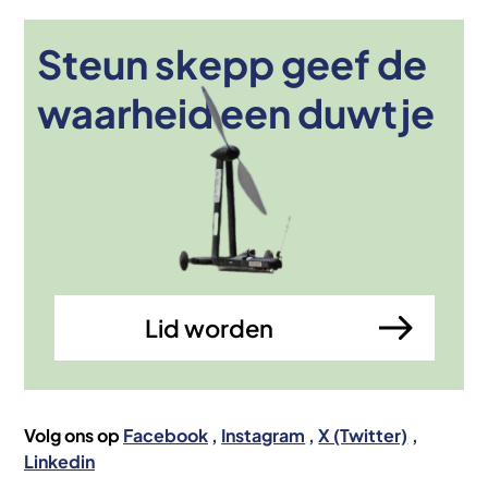
Steun skepp geef de
Afbeelding
waarheid een duwtje
Lid worden
Volg ons op
Facebook
Instagram
X (Twitter)
Linkedin