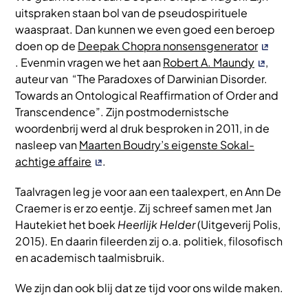
uitspraken staan bol van de pseudospirituele
waaspraat. Dan kunnen we even goed een beroep
doen op de
Deepak Chopra nonsensgenerator
. Evenmin vragen we het aan
Robert A. Maundy
,
auteur van “The Paradoxes of Darwinian Disorder.
Towards an Ontological Reaffirmation of Order and
Transcendence”. Zijn postmodernistsche
woordenbrij werd al druk besproken in 2011, in de
nasleep van
Maarten Boudry’s eigenste Sokal-
achtige affaire
.
Taalvragen leg je voor aan een taalexpert, en Ann De
Craemer is er zo eentje. Zij schreef samen met Jan
Hautekiet het boek
Heerlijk Helder
(Uitgeverij Polis,
2015). En daarin fileerden zij o.a. politiek, filosofisch
en academisch taalmisbruik.
We zijn dan ook blij dat ze tijd voor ons wilde maken.