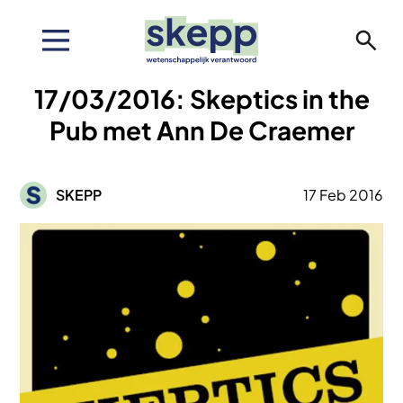
Overslaan
en
naar
de
17/03/2016: Skeptics in the
inhoud
gaan
Pub met Ann De Craemer
Afbeelding
SKEPP
17 Feb 2016
Afbeelding