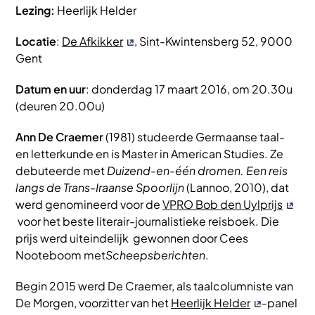
Lezing:
Heerlijk Helder
Locatie
:
De Afkikker
, Sint-Kwintensberg 52, 9000
Gent
Datum en uur
: donderdag 17 maart 2016, om 20.30u
(deuren 20.00u)
Ann De Craemer
(1981) studeerde Germaanse taal-
en letterkunde en is Master in American Studies. Ze
debuteerde met
Duizend-en-één dromen. Een reis
langs de Trans-Iraanse Spoorlijn
(Lannoo, 2010), dat
werd genomineerd voor de
VPRO Bob den Uylprijs
voor het beste literair-journalistieke reisboek. Die
prijs werd uiteindelijk gewonnen door Cees
Nooteboom met
Scheepsberichten
.
Begin 2015 werd De Craemer, als taalcolumniste van
De Morgen, voorzitter van het
Heerlijk Helder
-panel