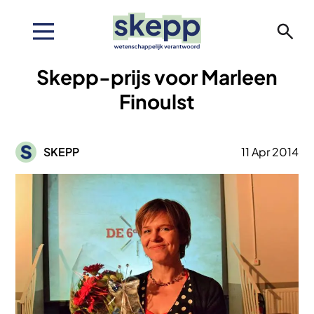
Overslaan
en
naar
de
Skepp-prijs voor Marleen
inhoud
gaan
Finoulst
Afbeelding
SKEPP
11 Apr 2014
Afbeelding