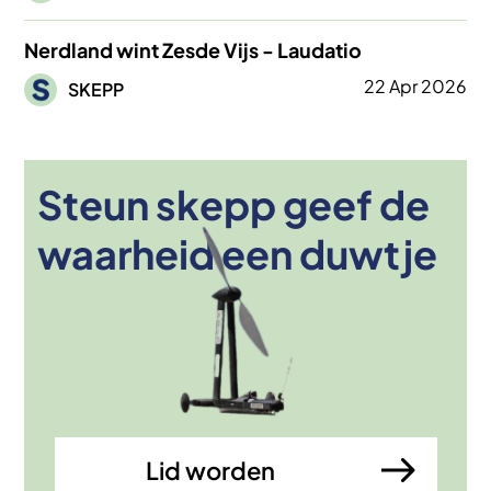
Nerdland wint Zesde Vijs - Laudatio
Afbeelding
22 Apr 2026
SKEPP
Steun skepp geef de
Afbeelding
waarheid een duwtje
Lid worden