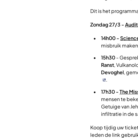
Dit is het program
Zondag 27/3 -
Audit
14h00 -
Science
misbruik maken
15h30
- Gespre
Ranst
, Vulkano
Devoghel
, gem
.
17h30 -
The Mis
mensen te beke
Getuige van Jeh
infiltratie in de
Koop tijdig uw tick
leden de link gebrui