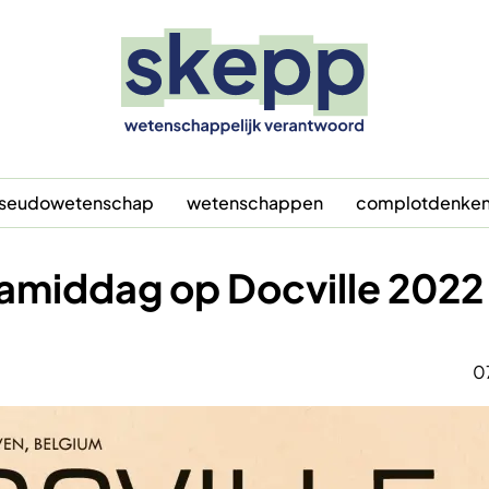
seudowetenschap
wetenschappen
complotdenke
middag op Docville 2022 
0