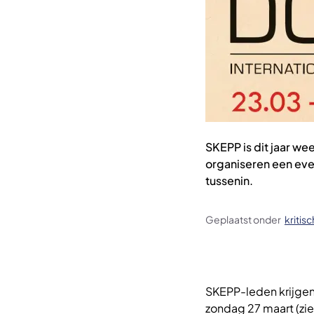
SKEPP is dit jaar we
organiseren een eve
tussenin.
Geplaatst onder
kritis
SKEPP-leden krijgen 
zondag 27 maart (zie