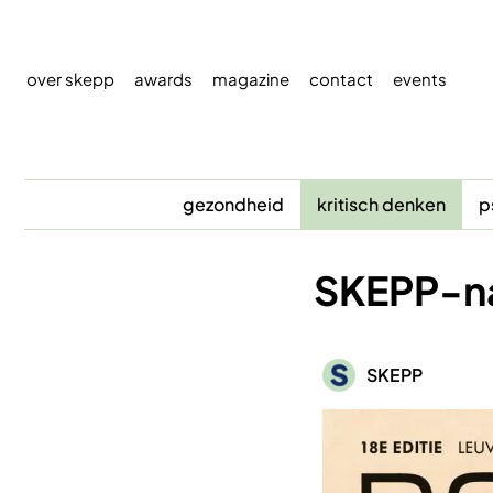
Overslaan
en
naar
over skepp
awards
magazine
contact
events
de
inhoud
gaan
gezondheid
kritisch denken
p
SKEPP-na
Afbeelding
SKEPP
Afbeelding