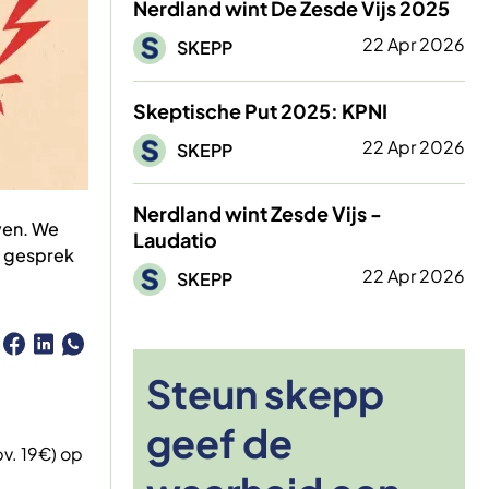
Nerdland wint De Zesde Vijs 2025
Afbeelding
22 Apr 2026
SKEPP
Skeptische Put 2025: KPNI
Afbeelding
22 Apr 2026
SKEPP
Nerdland wint Zesde Vijs -
uven. We
Laudatio
n gesprek
Afbeelding
22 Apr 2026
SKEPP
Steun skepp
geef de
v. 19€) op