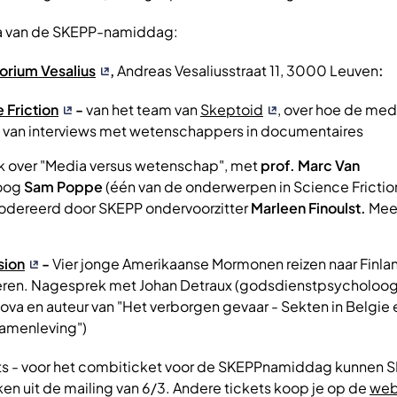
ma van de SKEPP-namiddag:
orium Vesalius
,
Andreas Vesaliusstraat 11, 3000 Leuven
:
 Friction
-
van het team van
Skeptoid
, over hoe de medi
 van interviews met wetenschappers in documentaires
k over "Media versus wetenschap", met
prof. Marc Van
loog
Sam Poppe
(één van de onderwerpen in Science Frictio
odereerd door SKEPP ondervoorzitter
Marleen Finoulst.
Mee
sion
-
Vier jonge Amerikaanse Mormonen reizen naar Finl
ren. Nagesprek met Johan Detraux (godsdienstpsycholoog,
ova en auteur van "Het verborgen gevaar - Sekten in Belgie 
 samenleving")
ets - voor het combiticket voor de SKEPPnamiddag kunnen 
ken uit de mailing van 6/3. Andere tickets koop je op de
web