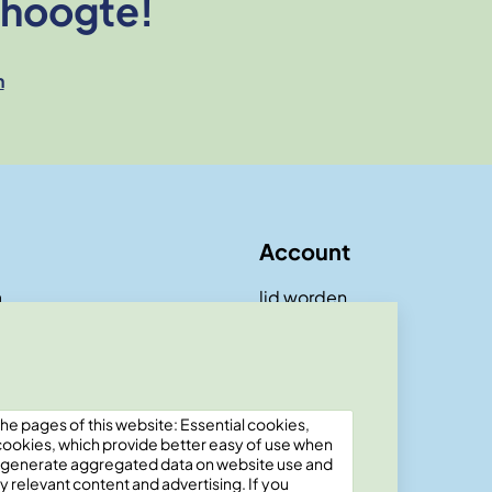
e hoogte!
n
Account
a
lid worden
he pages of this website: Essential cookies,
 cookies, which provide better easy of use when
o generate aggregated data on website use and
y relevant content and advertising. If you