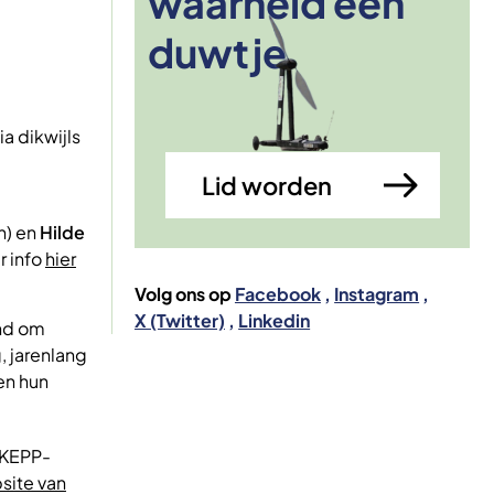
waarheid een
Afbeelding
duwtje
a dikwijls
Lid worden
n) en
Hilde
r info
hier
Volg ons op
Facebook
Instagram
X (Twitter)
Linkedin
and om
 jarenlang
en hun
SKEPP-
site van