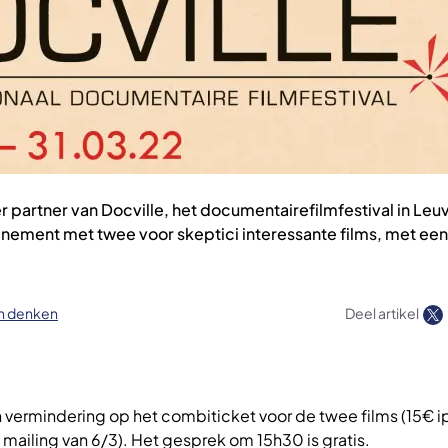
er partner van Docville, het documentairefilmfestival in Le
nement met twee voor skeptici interessante films, met ee
ch denken
Deel artikel
vermindering op het combiticket voor de twee films (15€ ip
 mailing van 6/3). Het gesprek om 15h30 is gratis.