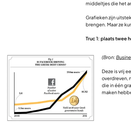
middeltjes die het ar
Grafieken zijn uits
brengen. Maar ze kun
Truc 1: plaats twee 
Afbeelding
(Bron:
Busin
Deze is vrij e
overdreven, 
die in één gr
maken hebben, 