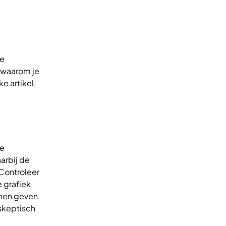
re
 waarom je
e artikel.
de
arbij de
 Controleer
 grafiek
nnen geven.
 skeptisch