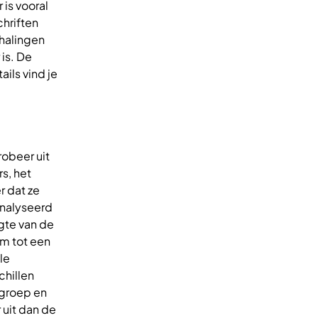
 is vooral
chriften
halingen
is. De
ails vind je
robeer uit
s, het
r dat ze
analyseerd
gte van de
m tot een
le
chillen
sgroep en
uit dan de