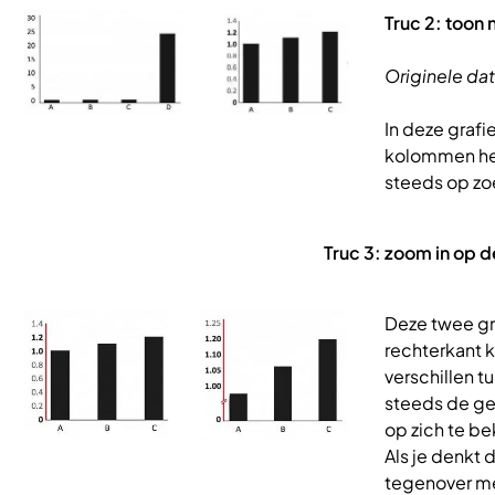
Afbeelding
Truc 2: toon 
Originele dat
In deze graf
kolommen het
steeds op zoe
Truc 3: zoom in op d
Afbeelding
Deze twee gr
rechterkant k
verschillen t
steeds de ge
op zich te be
Als je denkt 
tegenover me