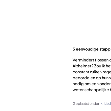
5 eenvoudige stappe
Vermindert flossen 
Alzheimer? Zou ik h
constant zulke vrag
beoordelen op hun 
nodig om een onders
wetenschappelijke be
Geplaatst onder
kritis