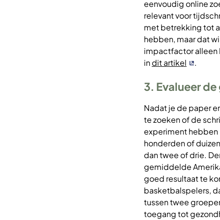
eenvoudig online zoek
relevant voor tijdsc
met betrekking tot
hebben, maar dat wil
impactfactor alleen b
in
dit artikel
.
3. Evalueer d
Nadat je de paper en
te zoeken of de schr
experiment hebben he
honderden of duizen
dan twee of drie.
Den
gemiddelde Amerika
goed resultaat te ko
basketbalspelers, da
tussen twee groepen
toegang tot gezondh