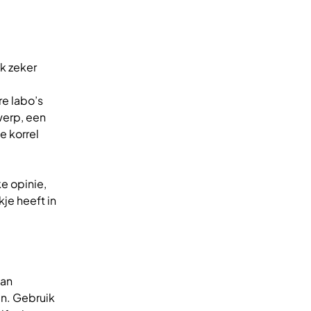
ek zeker
e labo’s
werp, een
e korrel
e opinie,
je heeft in
dan
en. Gebruik