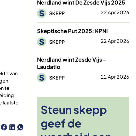
Nerdland wint De Zesde Vijs 2025
Afbeelding
22 Apr 2026
SKEPP
Skeptische Put 2025: KPNI
Afbeelding
22 Apr 2026
SKEPP
Nerdland wint Zesde Vijs -
Laudatio
ekte van
Afbeelding
22 Apr 2026
SKEPP
jgen
n te
eiding
 laatste
Steun skepp
geef de