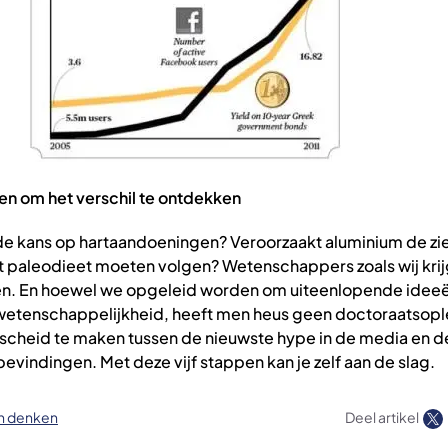
n om het verschil te ontdekken
de kans op hartaandoeningen? Veroorzaakt aluminium de zi
et paleodieet moeten volgen? Wetenschappers zoals wij kri
en. En hoewel we opgeleid worden om uiteenlopende ideeë
wetenschappelijkheid, heeft men heus geen doctoraatsopl
cheid te maken tussen de nieuwste hype in de media en de
vindingen. Met deze vijf stappen kan je zelf aan de slag.
ch denken
Deel artikel