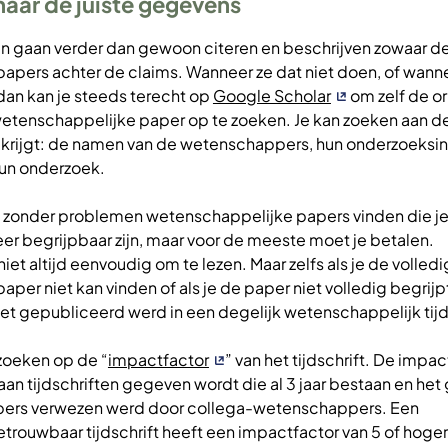
naar de juiste gegevens
n gaan verder dan gewoon citeren en beschrijven zowaar d
apers achter de claims. Wanneer ze dat niet doen, of wanne
dan kan je steeds terecht op
Google Scholar
om zelf de or
 wetenschappelijke paper op te zoeken. Je kan zoeken aan d
je krijgt: de namen van de wetenschappers, hun onderzoeksins
un onderzoek.
d zonder problemen wetenschappelijke papers vinden die je 
er begrijpbaar zijn, maar voor de meeste moet je betalen.
iet altijd eenvoudig om te lezen. Maar zelfs als je de volled
per niet kan vinden of als je de paper niet volledig begrijp
het gepubliceerd werd in een degelijk wetenschappelijk tijd
zoeken op de “
impactfactor
” van het tijdschrift. De impac
 aan tijdschriften gegeven wordt die al 3 jaar bestaan en het
apers verwezen werd door collega-wetenschappers. Een
rouwbaar tijdschrift heeft een impactfactor van 5 of hoger.