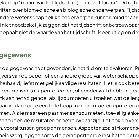
en op “(naam van het tijdschrift) + impact factor”. Dit cijfer
hriften over biomedische en biologische onderwerpen. Tijds
 andere wetenschappelijke onderwerpen kunnen minder aan
 niet noodzakelijk zeggen dat het tijdschrift onbetrouwbaar 
epaalt niet de waarde van het tijdschrift. Meer uitleg en det
e gegevens
 de gegevens hebt gevonden, is het tijd om te evalueren. P
ijvers van de paper, of een andere groep van wetenschapper
rhaald, liefst met gelijkaardige resultaten. Het is ook bete
den mensen (of apen, of cellen, of eender wat) hebben ge
k aan het volgende: als jij zou moeten uitzoeken wat de len
an is, dan zou je een hele hoop mannen moeten opmeten o
men. Als je maar een paar mensen zou meten, toevallig enke
n zouden de resultaten onbetrouwbaar zijn. Let ook op vers
, vooral tussen groepen mensen. Aspecten zoals inkomen
eidszorg leggen soms de gerapporteerde resultaten beter 