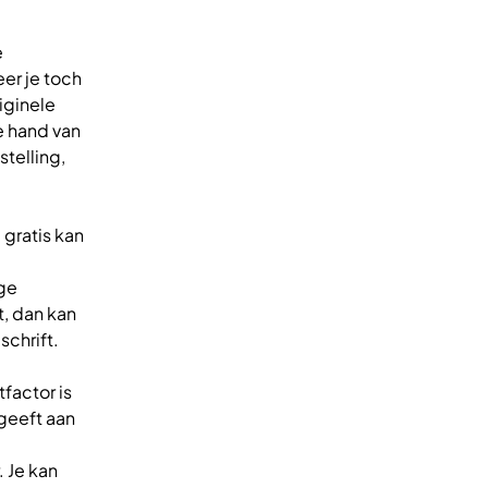
e
er je toch
iginele
e hand van
telling,
gratis kan
ige
t, dan kan
schrift.
tfactor is
 geeft aan
 Je kan