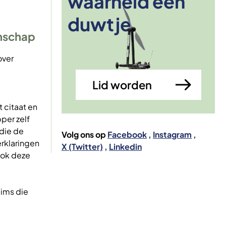
waarheid een
Afbeelding
duwtje
enschap
over
Lid worden
 citaat en
per zelf
die de
Volg ons op
Facebook
Instagram
erklaringen
X (Twitter)
Linkedin
ook deze
aims die