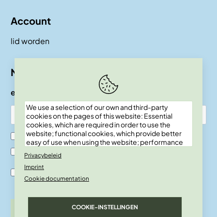
Account
lid worden
Nieuwsbrief
e-mail
We use a selection of our own and third-party
cookies on the pages of this website: Essential
cookies, which are required in order to use the
website; functional cookies, which provide better
Ik ben SKEPP lid
easy of use when using the website; performance
cookies, which we use to generate aggregated
Ik ben geen SKEPP lid
Privacybeleid
data on website use and statistics; and marketing
Imprint
cookies, which are used to display relevant
Ik ben akkoord met de verwerkingsvoor-waarden en
content and advertising. If you choose "ACCEPT
Cookie documentation
privacy policy.
ALL", you consent to the use of all cookies. You can
accept and reject individual cookie types and
revoke your consent for the future at any time
COOKIE-INSTELLINGEN
inschrijven
under "Settings".