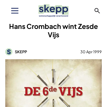
Overslaan
en
naar
de
Hans Crombach wint Zesde
inhoud
gaan
Vijs
Afbeelding
SKEPP
30 Apr 1999
Afbeelding