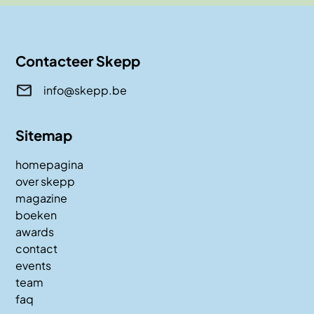
Contacteer Skepp
info@skepp.be
Sitemap
homepagina
over skepp
magazine
boeken
awards
contact
events
team
faq