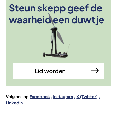
Steun skepp geef de
Afbeelding
waarheid een duwtje
Lid worden
Volg ons op
Facebook
Instagram
X (Twitter)
Linkedin