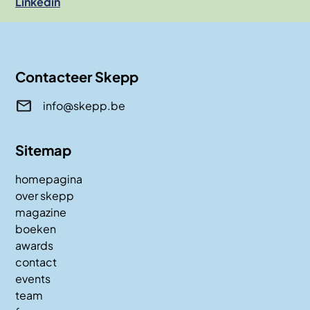
Linkedin
Contacteer Skepp
info@skepp.be
Sitemap
homepagina
over skepp
magazine
boeken
awards
contact
events
team