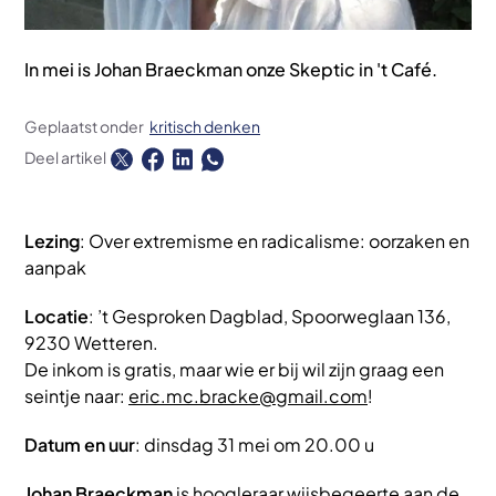
In mei is Johan Braeckman onze Skeptic in 't Café.
Geplaatst onder
kritisch denken
Deel artikel
Lezing
: Over extremisme en radicalisme: oorzaken en
aanpak
Locatie
: ’t Gesproken Dagblad, Spoorweglaan 136,
9230 Wetteren.
De inkom is gratis, maar wie er bij wil zijn graag een
seintje naar:
eric.mc.bracke@gmail.com
!
Datum en uur
: dinsdag 31 mei om 20.00 u
Johan Braeckman
is hoogleraar wijsbegeerte aan de