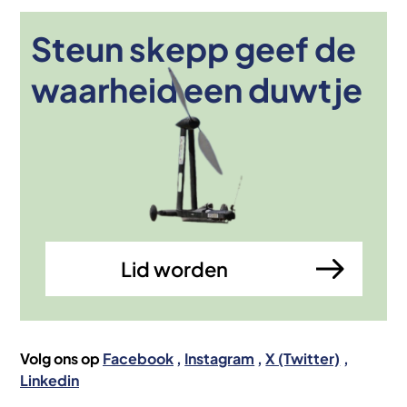
Steun skepp geef de
Afbeelding
waarheid een duwtje
Lid worden
Volg ons op
Facebook
Instagram
X (Twitter)
Linkedin