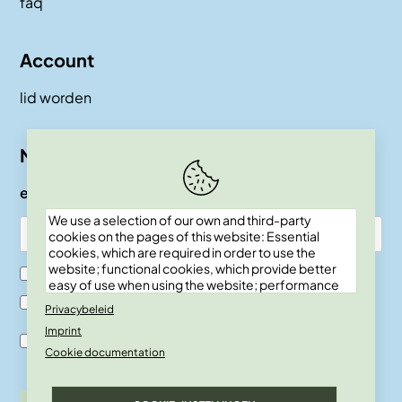
faq
Account
lid worden
Nieuwsbrief
e-mail
We use a selection of our own and third-party
cookies on the pages of this website: Essential
cookies, which are required in order to use the
website; functional cookies, which provide better
Ik ben SKEPP lid
easy of use when using the website; performance
cookies, which we use to generate aggregated
Ik ben geen SKEPP lid
Privacybeleid
data on website use and statistics; and marketing
Imprint
cookies, which are used to display relevant
Ik ben akkoord met de verwerkingsvoor-waarden en
content and advertising. If you choose "ACCEPT
Cookie documentation
privacy policy.
ALL", you consent to the use of all cookies. You can
accept and reject individual cookie types and
revoke your consent for the future at any time