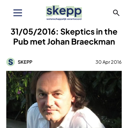
Overslaan
en
naar
de
31/05/2016: Skeptics in the
inhoud
gaan
Pub met Johan Braeckman
Afbeelding
SKEPP
30 Apr 2016
Afbeelding