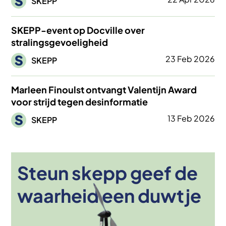
SKEPP
SKEPP-event op Docville over
stralingsgevoeligheid
Afbeelding
23 Feb 2026
SKEPP
Marleen Finoulst ontvangt Valentijn Award
voor strijd tegen desinformatie
Afbeelding
13 Feb 2026
SKEPP
Steun skepp geef de
Afbeelding
waarheid een duwtje