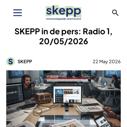
Overslaan
en
naar
de
SKEPP in de pers: Radio 1,
inhoud
gaan
20/05/2026
Afbeelding
SKEPP
22 May 2026
Afbeelding