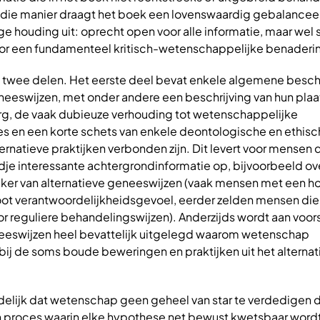
die manier draagt het boek een lovenswaardig gebalancee
ge houding uit: oprecht open voor alle informatie, maar wel
r een fundamenteel kritisch-wetenschappelijke benaderi
t twee delen. Het eerste deel bevat enkele algemene bes
neeswijzen, met onder andere een beschrijving van hun plaat
rg, de vaak dubieuze verhouding tot wetenschappelijke
en een korte schets van enkele deontologische en ethisc
ernatieve praktijken verbonden zijn. Dit levert voor mensen d
reldje interessante achtergrondinformatie op, bijvoorbeeld ov
uiker van alternatieve geneeswijzen (vaak mensen met een h
oot verantwoordelijkheidsgevoel, eerder zelden mensen die
r reguliere behandelingswijzen). Anderzijds wordt aan voor
neeswijzen heel bevattelijk uitgelegd waarom wetenschap
bij de soms boude beweringen en praktijken uit het alternat
delijk dat wetenschap geen geheel van star te verdedigen d
 proces waarin elke hypothese net bewust kwetsbaar wor