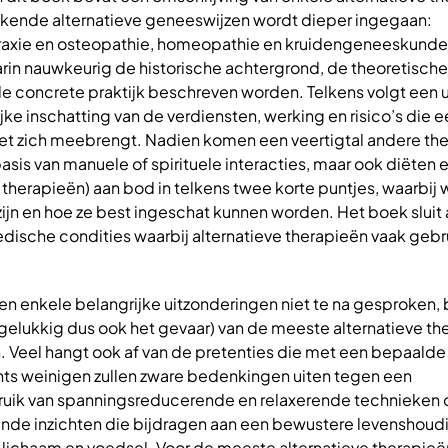
kende alternatieve geneeswijzen wordt dieper ingegaan:
raxie en osteopathie, homeopathie en kruidengeneeskunde 
rin nauwkeurig de historische achtergrond, de theoretische
e concrete praktijk beschreven worden. Telkens volgt een 
jke inschatting van de verdiensten, werking en risico’s die 
et zich meebrengt. Nadien komen een veertigtal andere th
basis van manuele of spirituele interacties, maar ook diëten 
n therapieën) aan bod in telkens twee korte puntjes, waarbij 
jn en hoe ze best ingeschat kunnen worden. Het boek sluit
dische condities waarbij alternatieve therapieën vaak gebr
n enkele belangrijke uitzonderingen niet te na gesproken, b
gelukkig dus ook het gevaar) van de meeste alternatieve th
n. Veel hangt ook af van de pretenties die met een bepaalde 
s weinigen zullen zware bedenkingen uiten tegen een
ik van spanningsreducerende en relaxerende technieken o
nde inzichten die bijdragen aan een bewustere levenshoud
ichaam en voedsel. Voor de meeste alternatieve therapieë