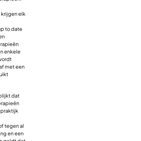
krijgen elk
up to date
een
erapieën
en enkele
wordt
 af met een
uikt
lijkt dat
erapieën
praktijk
f tegen al
ing en een
n geldt dat