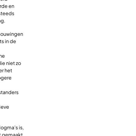
rde en
 steeds
ng.
chouwingen
s in de
he
ie niet zo
er het
ogere
standers
ieve
ogma’s is,
dt gemaakt