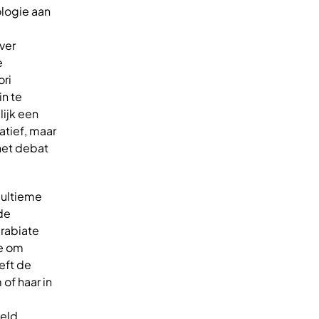
logie aan
ver
e
ori
in te
ijk een
atief, maar
 het debat
 ultieme
de
 rabiate
oe om
eft de
of haar in
deld