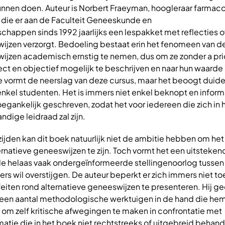
nnen doen. Auteur is Norbert Fraeyman, hoogleraar farmaco
, die er aan de Faculteit Geneeskunde en
appen sinds 1992 jaarlijks een lespakket met reflecties o
wijzen verzorgt. Bedoeling bestaat erin het fenomeen van d
ijzen academisch ernstig te nemen, dus om ze zonder a pri
ect en objectief mogelijk te beschrijven en naar hun waarde 
 vormt de neerslag van deze cursus, maar het beoogt duidel
nkel studenten. Het is immers niet enkel beknopt en inform
oegankelijk geschreven, zodat het voor iedereen die zich in
andige leidraad zal zijn.
jden kan dit boek natuurlijk niet de ambitie hebben om het
rnatieve geneeswijzen te zijn. Toch vormt het een uitsteken
de helaas vaak ondergeïnformeerde stellingenoorlog tussen
rs wil overstijgen. De auteur beperkt er zich immers niet t
eiten rond alternatieve geneeswijzen te presenteren. Hij ge
een aantal methodologische werktuigen in de hand die hem 
 om zelf kritische afwegingen te maken in confrontatie met
atie die in het boek niet rechtstreeks of uitgebreid behan