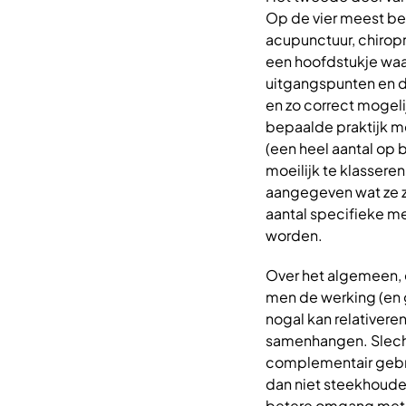
Op de vier meest be
acupunctuur, chirop
een hoofdstukje waa
uitgangspunten en d
en zo correct mogeli
bepaalde praktijk m
(een heel aantal op 
moeilijk te klassere
aangegeven wat ze zi
aantal specifieke me
worden.
Over het algemeen, e
men de werking (en 
nogal kan relativere
samenhangen. Slecht
complementair gebru
dan niet steekhoude
betere omgang met l