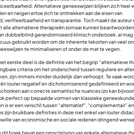
ificeerbaarheid. Alternatieve geneeswijzen blijken zich heel
len en neigen ertoe zich te onttrekken aan de eisen van
, verifieerbaarheid en transparantie. Toch maakt de auteur
et alle alternatieve therapieën zomaar kunnen beantwoorden
n dubbelblind gerandomiseerd klinisch onderzoek, al mag 
 excuus gebruikt worden om de inherente tekorten van veel o
neeswijzen te minimaliseren of onder de mat te vegen.
t eerste deel is de definitie van het begrip “alternatieve t
ngbare criteria om het onderscheid tussen reguliere en alte
n, zijn immers minder duidelijk dan verhoopt. Te vaak wor
eën louter negatief en dichotomiserend gedefinieerd en wor
chonken aan correcte semantische nuances (zo kan bijvoor
ook perfect op bepaalde vormen van klassieke geneeskund
 is er een verschil tussen “alternatief”, “complementair” en
s zijn bruikbare definities in deze niet enkel van louter dida
wille van economische en sociale redenen dringend wensel
dit boek bevat een omschrijving van enkele alternatieve th