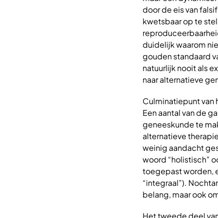
door de eis van fals
kwetsbaar op te stel
reproduceerbaarheid
duidelijk waarom ni
gouden standaard va
natuurlijk nooit als
naar alternatieve ge
Culminatiepunt van he
Een aantal van de ga
geneeskunde te make
alternatieve therapi
weinig aandacht ges
woord “holistisch” 
toegepast worden, en
“integraal”). Nochtan
belang, maar ook om
Het tweede deel van 