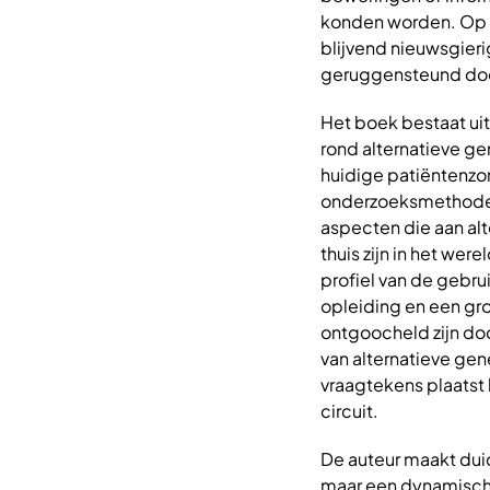
konden worden. Op 
blijvend nieuwsgieri
geruggensteund doo
Het boek bestaat ui
rond alternatieve ge
huidige patiëntenzo
onderzoeksmethodes 
aspecten die aan alt
thuis zijn in het we
profiel van de gebr
opleiding en een gr
ontgoocheld zijn doo
van alternatieve ge
vraagtekens plaatst 
circuit.
De auteur maakt dui
maar een dynamisch