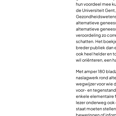
hun voordeel mee ku
de Universiteit Gent
Gezondheidswetensch
alternatieve genees
alternatieve geneesw
veroordeling zo corr
schatten. Het boekje
breder publiek dan e
ook heel helder en t
wil oriënteren, een h
Met amper 180 bladzi
naslagwerk rond alte
wegwijzer voor wie 
voor- en tegenstande
enkele elementaire f
lezer onderweg ook 
staat moeten stellen
beweringen of inform