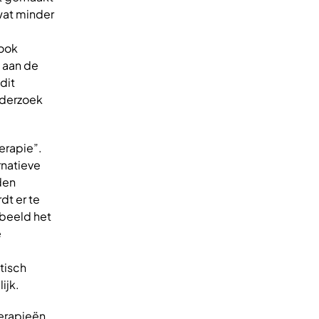
 wat minder
 ook
 aan de
dit
nderzoek
herapie”.
rnatieve
den
dt er te
beeld het
e
ctisch
ijk.
erapieën.