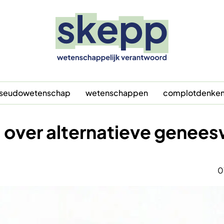
seudowetenschap
wetenschappen
complotdenke
s over alternatieve genees
0