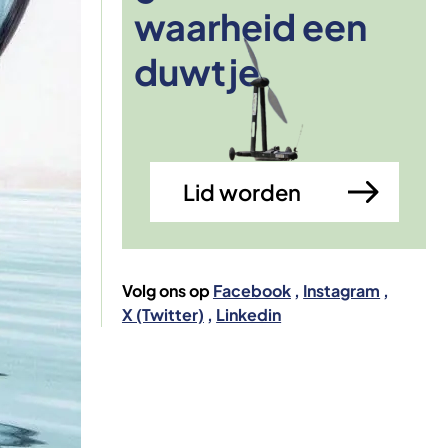
waarheid een
Afbeelding
duwtje
Lid worden
Volg ons op
Facebook
Instagram
X (Twitter)
Linkedin