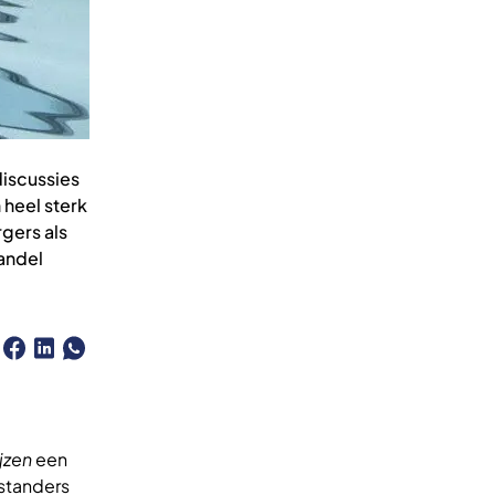
discussies
 heel sterk
rgers als
aandel
ijzen
een
standers