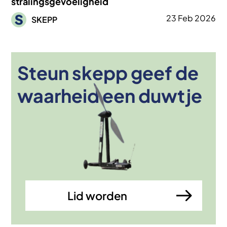
stralingsgevoeligheid
Afbeelding
23 Feb 2026
SKEPP
Steun skepp geef de
Afbeelding
waarheid een duwtje
Lid worden