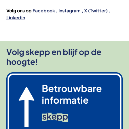
Volg ons op
Facebook
Instagram
X (Twitter)
Linkedin
Volg skepp en blijf op de
hoogte!
Afbeelding