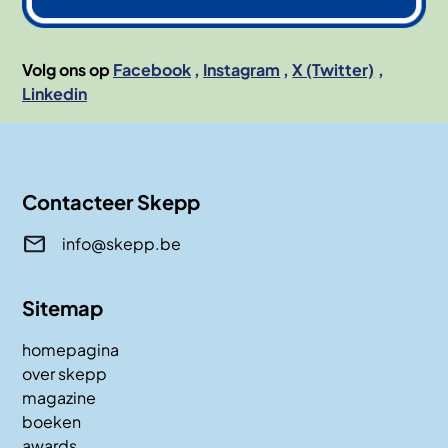
Volg ons op
Facebook
Instagram
X (Twitter)
Linkedin
Contacteer Skepp
info@skepp.be
Sitemap
homepagina
over skepp
magazine
boeken
awards