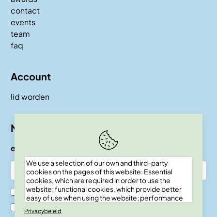
contact
events
team
faq
Account
lid worden
Nieuwsbrief
e-mail
We use a selection of our own and third-party
cookies on the pages of this website: Essential
cookies, which are required in order to use the
website; functional cookies, which provide better
Ik ben SKEPP lid
easy of use when using the website; performance
cookies, which we use to generate aggregated
Ik ben geen SKEPP lid
Privacybeleid
data on website use and statistics; and marketing