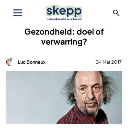
Overslaan
en
naar
de
Gezondheid: doel of
inhoud
gaan
verwarring?
Afbeelding
Luc Bonneux
04 Mar 2017
Afbeelding