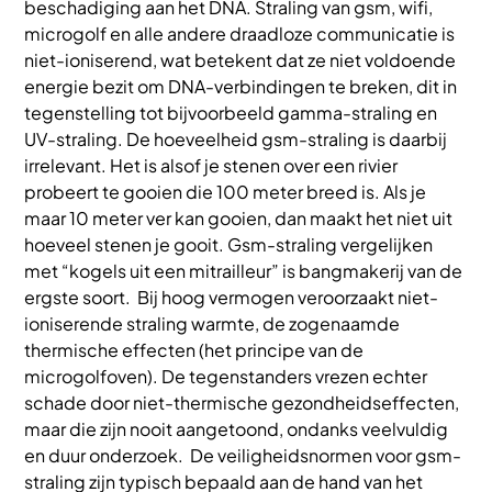
beschadiging aan het DNA. Straling van gsm, wifi,
microgolf en alle andere draadloze communicatie is
niet-ioniserend, wat betekent dat ze niet voldoende
energie bezit om DNA-verbindingen te breken, dit in
tegenstelling tot bijvoorbeeld gamma-straling en
UV-straling. De hoeveelheid gsm-straling is daarbij
irrelevant. Het is alsof je stenen over een rivier
probeert te gooien die 100 meter breed is. Als je
maar 10 meter ver kan gooien, dan maakt het niet uit
hoeveel stenen je gooit. Gsm-straling vergelijken
met “kogels uit een mitrailleur” is bangmakerij van de
ergste soort. Bij hoog vermogen veroorzaakt niet-
ioniserende straling warmte, de zogenaamde
thermische effecten (het principe van de
microgolfoven). De tegenstanders vrezen echter
schade door niet-thermische gezondheidseffecten,
maar die zijn nooit aangetoond, ondanks veelvuldig
en duur onderzoek. De veiligheidsnormen voor gsm-
straling zijn typisch bepaald aan de hand van het