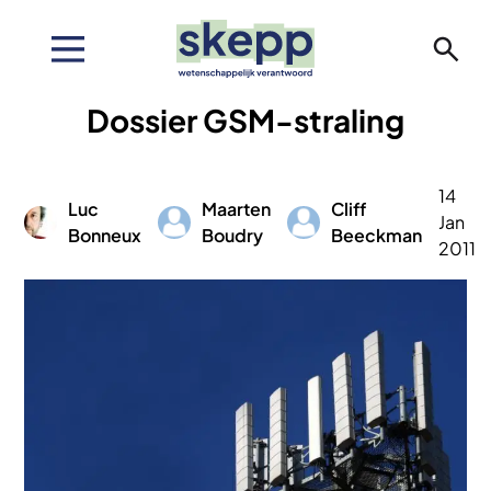
Overslaan
en
naar
de
Dossier GSM-straling
inhoud
gaan
14
Luc
Maarten
Cliff
Afbeelding
Afbeelding
Afbeelding
Jan
Bonneux
Boudry
Beeckman
2011
Afbeelding