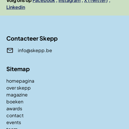
Volg ons op
Facebook
Instagram
X (Twitter)
Linkedin
Contacteer Skepp
info@skepp.be
Sitemap
homepagina
over skepp
magazine
boeken
awards
contact
events