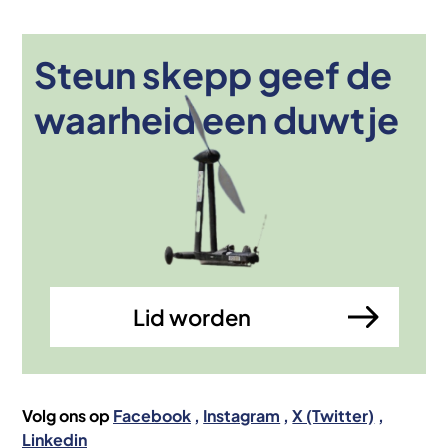
Steun skepp geef de
Afbeelding
waarheid een duwtje
Lid worden
Volg ons op
Facebook
Instagram
X (Twitter)
Linkedin