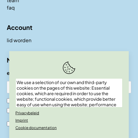
team
faq
Account
lid worden
Nieuwsbrief
e-mail
We use a selection of our own and third-party
cookies on the pages of this website: Essential
cookies, which are required in order to use the
website; functional cookies, which provide better
Ik ben SKEPP lid
easy of use when using the website; performance
cookies, which we use to generate aggregated
Ik ben geen SKEPP lid
Privacybeleid
data on website use and statistics; and marketing
Imprint
cookies, which are used to display relevant
Ik ben akkoord met de verwerkingsvoor-waarden en
content and advertising. If you choose "ACCEPT
Cookie documentation
privacy policy.
ALL", you consent to the use of all cookies. You can
accept and reject individual cookie types and