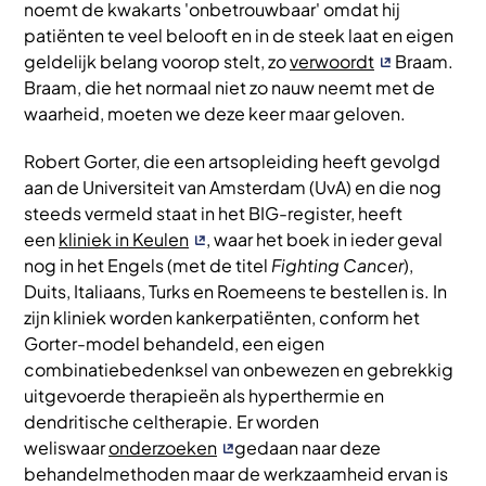
noemt de kwakarts 'onbetrouwbaar' omdat hij
patiënten te veel belooft en in de steek laat en eigen
geldelijk belang voorop stelt, zo
verwoordt
Braam.
Braam, die het normaal niet zo nauw neemt met de
waarheid, moeten we deze keer maar geloven.
Robert Gorter, die een artsopleiding heeft gevolgd
aan de Universiteit van Amsterdam (UvA) en die nog
steeds vermeld staat in het BIG-register, heeft
een
kliniek in Keulen
, waar het boek in ieder geval
nog in het Engels (met de titel
Fighting Cancer
),
Duits, Italiaans, Turks en Roemeens te bestellen is. In
zijn kliniek worden kankerpatiënten, conform het
Gorter-model behandeld, een eigen
combinatiebedenksel van onbewezen en gebrekkig
uitgevoerde therapieën als hyperthermie en
dendritische celtherapie. Er worden
weliswaar
onderzoeken
gedaan naar deze
behandelmethoden maar de werkzaamheid ervan is