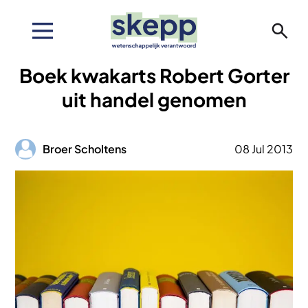
Overslaan
en
naar
de
Boek kwakarts Robert Gorter
inhoud
gaan
uit handel genomen
Afbeelding
Broer Scholtens
08 Jul 2013
Afbeelding