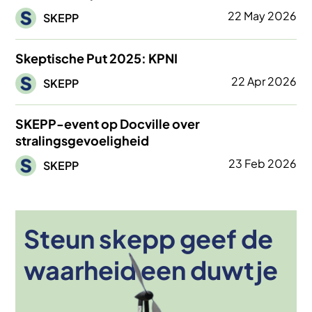
Afbeelding
22 May 2026
SKEPP
Skeptische Put 2025: KPNI
Afbeelding
22 Apr 2026
SKEPP
SKEPP-event op Docville over
stralingsgevoeligheid
Afbeelding
23 Feb 2026
SKEPP
Steun skepp geef de
Afbeelding
waarheid een duwtje